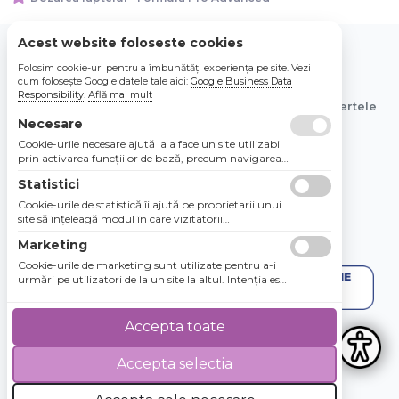
Acest website foloseste cookies
Folosim cookie-uri pentru a îmbunătăți experiența pe site. Vezi
© 2026 Bebe Nou Online Store SRL
cum folosește Google datele tale aici:
Google Business Data
Responsibility
.
Află mai mult
Toate preturile sunt exprimate in lei si includ tva. Ofertele
sunt valabile in limita stocului disponibil.
Necesare
Cookie-urile necesare ajută la a face un site utilizabil
prin activarea funcţiilor de bază, precum navigarea
în pagină şi accesul la zonele securizate de pe site.
Statistici
Site-ul nu poate funcţiona corespunzător fără aceste
cookie-uri.
Cookie-urile de statistică îi ajută pe proprietarii unui
site să înţeleagă modul în care vizitatorii
interacţionează cu site-urile prin colectarea şi
Marketing
raportarea informaţiilor în mod anonim.
Cookie-urile de marketing sunt utilizate pentru a-i
urmări pe utilizatori de la un site la altul. Intenţia este
de a afişa anunţuri relevante şi antrenante pentru
utilizatorii individuali, aşadar ele sunt mai valoroase
pentru agenţiile de puiblicitate şi părţile terţe care se
Accepta toate
ocupă de publicitate.
Accepta selectia
4.8 / 5
★★★★★