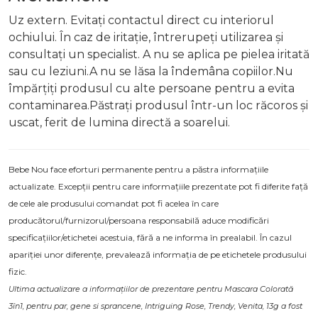
Uz extern. Evitați contactul direct cu interiorul
ochiului. În caz de iritație, întrerupeți utilizarea și
consultați un specialist. A nu se aplica pe pielea iritată
sau cu leziuni.A nu se lăsa la îndemâna copiilor.Nu
împărțiți produsul cu alte persoane pentru a evita
contaminarea.Păstrați produsul într-un loc răcoros și
uscat, ferit de lumina directă a soarelui.
Bebe Nou face eforturi permanente pentru a păstra informațiile
actualizate. Excepții pentru care informațiile prezentate pot fi diferite față
de cele ale produsului comandat pot fi acelea în care
producătorul/furnizorul/persoana responsabilă aduce modificări
specificațiilor/etichetei acestuia, fără a ne informa în prealabil. În cazul
apariției unor diferențe, prevalează informația de pe etichetele produsului
fizic.
Ultima actualizare a informațiilor de prezentare pentru Mascara Colorată
3în1, pentru par, gene si sprancene, Intriguing Rose, Trendy, Venita, 13g a fost