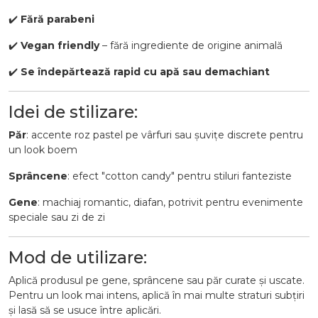
✔️
Fără parabeni
✔️
Vegan friendly
– fără ingrediente de origine animală
✔️
Se îndepărtează rapid cu apă sau demachiant
Idei de stilizare:
Păr
: accente roz pastel pe vârfuri sau șuvițe discrete pentru
un look boem
Sprâncene
: efect "cotton candy" pentru stiluri fanteziste
Gene
: machiaj romantic, diafan, potrivit pentru evenimente
speciale sau zi de zi
Mod de utilizare:
Aplică produsul pe gene, sprâncene sau păr curate și uscate.
Pentru un look mai intens, aplică în mai multe straturi subțiri
și lasă să se usuce între aplicări.