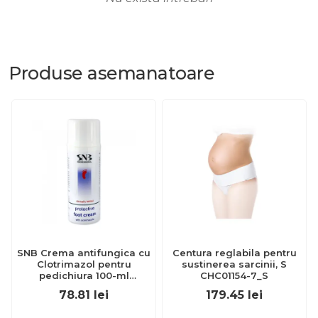
Produse
asemanatoare
SNB Crema antifungica cu
Centura reglabila pentru
Clotrimazol pentru
sustinerea sarcinii, S
pedichiura 100-ml
CHC01154-7_S
EXL359_918
78.81
lei
179.45
lei