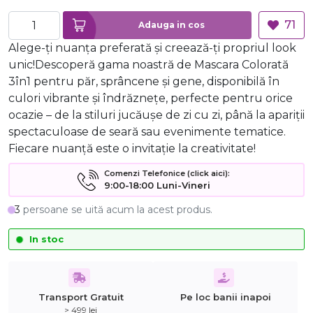
71
Adauga in cos
Alege-ți nuanța preferată și creează-ți propriul look
unic!Descoperă gama noastră de Mascara Colorată
3în1 pentru păr, sprâncene și gene, disponibilă în
culori vibrante și îndrăznețe, perfecte pentru orice
ocazie – de la stiluri jucăușe de zi cu zi, până la apariții
spectaculoase de seară sau evenimente tematice.
Fiecare nuanță este o invitație la creativitate!
Comenzi Telefonice (click aici):
9:00-18:00 Luni-Vineri
3
persoane se uită acum la acest produs.
In stoc
Transport Gratuit
Pe loc banii inapoi
> 499 lei