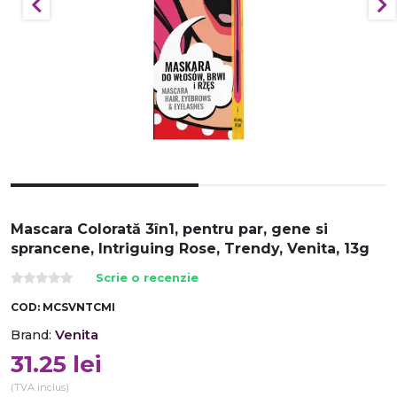
Mascara Colorată 3în1, pentru par, gene si
sprancene, Intriguing Rose, Trendy, Venita, 13g
Scrie o recenzie
COD:
MCSVNTCMI
Venita
Brand:
31.25
lei
(TVA inclus)