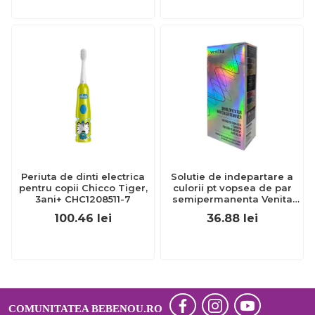
Periuta de dinti electrica
Solutie de indepartare a
pentru copii Chicco Tiger,
culorii pt vopsea de par
3ani+ CHC1208511-7
semipermanenta Venita
Hair Color Remover, 115ml
100.46
lei
36.88
lei
15 ml
COMUNITATEA BEBENOU.RO