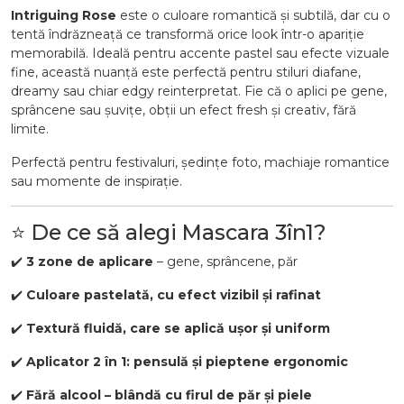
Intriguing Rose
este o culoare romantică și subtilă, dar cu o
tentă îndrăzneață ce transformă orice look într-o apariție
memorabilă. Ideală pentru accente pastel sau efecte vizuale
fine, această nuanță este perfectă pentru stiluri diafane,
dreamy sau chiar edgy reinterpretat. Fie că o aplici pe gene,
sprâncene sau șuvițe, obții un efect fresh și creativ, fără
limite.
Perfectă pentru festivaluri, ședințe foto, machiaje romantice
sau momente de inspirație.
⭐ De ce să alegi Mascara 3în1?
✔️
3 zone de aplicare
– gene, sprâncene, păr
✔️
Culoare pastelată, cu efect vizibil și rafinat
✔️
Textură fluidă, care se aplică ușor și uniform
✔️
Aplicator 2 în 1: pensulă și pieptene ergonomic
✔️
Fără alcool – blândă cu firul de păr și piele