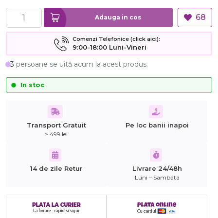
68
Adauga in cos
Comenzi Telefonice (click aici):
9:00-18:00 Luni-Vineri
3
persoane se uită acum la acest produs.
In stoc
Transport Gratuit
Pe loc banii inapoi
> 499 lei
14 de zile Retur
Livrare 24/48h
Luni – Sambata