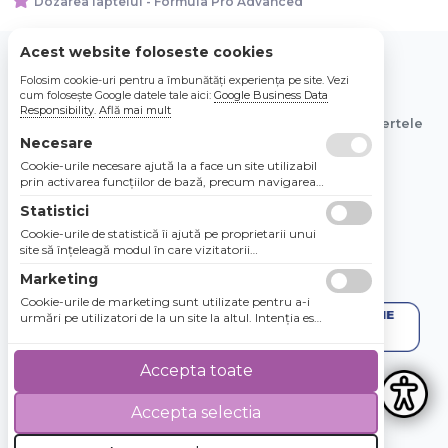
Dozarea laptelui - Formula Pro Advanced
Acest website foloseste cookies
Folosim cookie-uri pentru a îmbunătăți experiența pe site. Vezi
© 2026 Bebe Nou Online Store SRL
cum folosește Google datele tale aici:
Google Business Data
Responsibility
.
Află mai mult
Toate preturile sunt exprimate in lei si includ tva. Ofertele
sunt valabile in limita stocului disponibil.
Necesare
Cookie-urile necesare ajută la a face un site utilizabil
prin activarea funcţiilor de bază, precum navigarea
în pagină şi accesul la zonele securizate de pe site.
Statistici
Site-ul nu poate funcţiona corespunzător fără aceste
cookie-uri.
Cookie-urile de statistică îi ajută pe proprietarii unui
site să înţeleagă modul în care vizitatorii
interacţionează cu site-urile prin colectarea şi
Marketing
raportarea informaţiilor în mod anonim.
Cookie-urile de marketing sunt utilizate pentru a-i
urmări pe utilizatori de la un site la altul. Intenţia este
de a afişa anunţuri relevante şi antrenante pentru
utilizatorii individuali, aşadar ele sunt mai valoroase
pentru agenţiile de puiblicitate şi părţile terţe care se
Accepta toate
ocupă de publicitate.
Accepta selectia
4.8 / 5
★★★★★