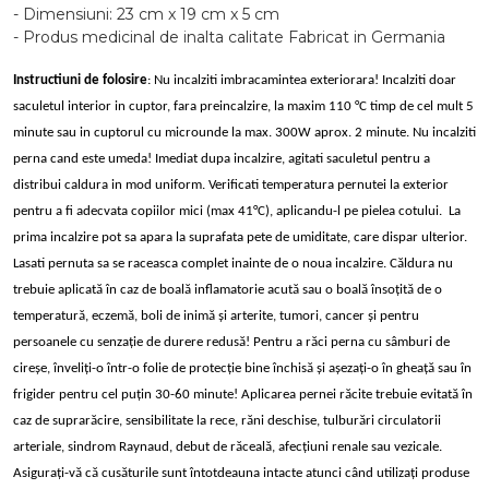
- Dimensiuni: 23 cm x 19 cm x 5 cm
- Produs medicinal de inalta calitate Fabricat in Germania
Instructiuni de folosire
: Nu incalziti imbracamintea exteriorara! Incalziti doar
saculetul interior in cuptor, fara preincalzire, la maxim 110 °C timp de cel mult 5
minute sau in cuptorul cu microunde la max. 300W aprox. 2 minute. Nu incalziti
perna cand este umeda! Imediat dupa incalzire, agitati saculetul pentru a
distribui caldura in mod uniform. Verificati temperatura pernutei la exterior
pentru a fi adecvata copiilor mici (max 41°C), aplicandu-l pe pielea cotului. La
prima incalzire pot sa apara la suprafata pete de umiditate, care dispar ulterior.
Lasati pernuta sa se raceasca complet inainte de o noua incalzire. Căldura nu
trebuie aplicată în caz de boală inflamatorie acută sau o boală însoțită de o
temperatură, eczemă, boli de inimă și arterite, tumori, cancer și pentru
persoanele cu senzație de durere redusă! Pentru a răci perna cu sâmburi de
cireșe, înveliți-o într-o folie de protecție bine închisă și așezați-o în gheață sau în
frigider pentru cel puțin 30-60 minute! Aplicarea pernei răcite trebuie evitată în
caz de suprarăcire, sensibilitate la rece, răni deschise, tulburări circulatorii
arteriale, sindrom Raynaud, debut de răceală, afecțiuni renale sau vezicale.
Asigurați-vă că cusăturile sunt întotdeauna intacte atunci când utilizați produse