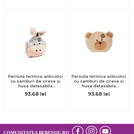
Pernuta termica anticolici
Pernuta termica anticolici
cu samburi de cirese si
cu samburi de cirese si
husa detasabila
husa detasabila
Gruenspecht Magarus 173-
Gruenspecht Ursulet 171-
93.68
lei
93.68
lei
00
00
COMUNITATEA BEBENOU.RO