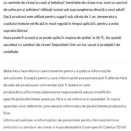
cu semințe de cirese la copii și bebeluși! Semințele de cirese vrac sunt un pericol
de sufocare și asfixiere! Utilizați numai sub supravegherea directă a unui adult!
Dacă produsul este utilizat pentru sugarii sub vârsta de 1 an, temperatura
copilului trebuie verificată în mod regulat în timpul aplicării, pentru a evita
supraîncălzirea!
Husa poate fi scoasă și se poate spăla în mașina de spălat, la 30 °C. Nu spalati
saculetul cu samburi de cirese! Depozitati-l intr-un loc uscat si protejati-l de
umiditate.
Bebe Nou face eforturi permanente pentru a păstra informațiile
actualizate. Excepții pentru care informațiile prezentate pot fi diferite față
de cele ale produsului comandat pot fi acelea în care
producătorul/furnizorul/persoana responsabilă aduce modificări
specificațiilor/etichetei acestuia, fără a ne informa în prealabil. În cazul
apariției unor diferențe, prevalează informația de pe etichetele produsului
fizic.
Ultima actualizare a informațiilor de prezentare pentru Pernuta termica
anticolici cu samburi de cirese si husa detasabila Gruenspecht Catelus 172-00