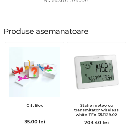
Nu există întrebări
Produse
asemanatoare
Gift Box
Statie meteo cu
transmitator wireless
white TFA 35.1128.02
35.00
lei
203.40
lei