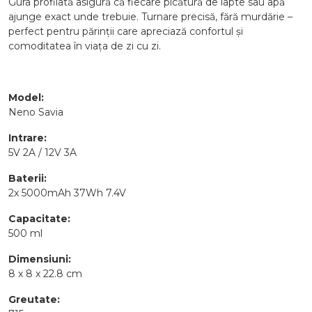
Gura profilată asigură că fiecare picătură de lapte sau apă
ajunge exact unde trebuie. Turnare precisă, fără murdărie –
perfect pentru părinții care apreciază confortul și
comoditatea în viața de zi cu zi.
Model:
Neno Savia
Intrare:
5V 2A / 12V 3A
Baterii:
2x 5000mAh 37Wh 7.4V
Capacitate:
500 ml
Dimensiuni:
8 x 8 x 22.8 cm
Greutate: