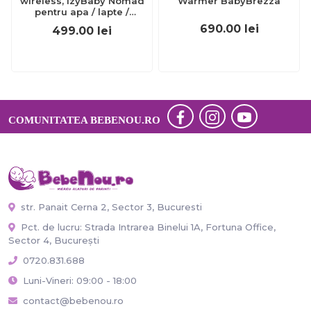
wireless, IzyBaby Nomad
Warmer BabyBrezza
pentru apa / lapte /
formula de lapte praf -
690.00
lei
499.00
lei
UNV1001
COMUNITATEA BEBENOU.RO
str. Panait Cerna 2, Sector 3, Bucuresti
Pct. de lucru: Strada Intrarea Binelui 1A, Fortuna Office,
Sector 4, București
0720.831.688
Luni-Vineri: 09:00 - 18:00
contact@bebenou.ro