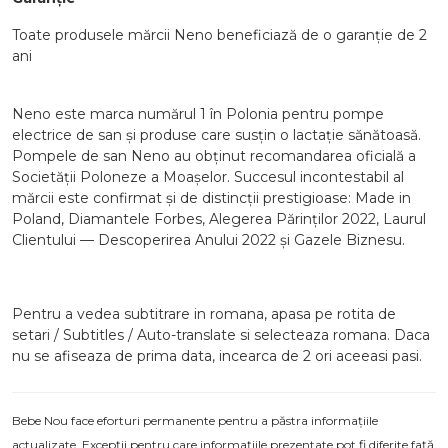
Toate produsele mărcii Neno beneficiază de o garanție de 2
ani
Neno este marca numărul 1 în Polonia pentru pompe
electrice de san și produse care susțin o lactație sănătoasă.
Pompele de san Neno au obținut recomandarea oficială a
Societății Poloneze a Moașelor. Succesul incontestabil al
mărcii este confirmat și de distincții prestigioase: Made in
Poland, Diamantele Forbes, Alegerea Părinților 2022, Laurul
Clientului — Descoperirea Anului 2022 și Gazele Biznesu.
Pentru a vedea subtitrare in romana, apasa pe rotita de
setari / Subtitles / Auto-translate si selecteaza romana. Daca
nu se afiseaza de prima data, incearca de 2 ori aceeasi pasi.
Bebe Nou face eforturi permanente pentru a păstra informațiile
actualizate. Excepții pentru care informațiile prezentate pot fi diferite față