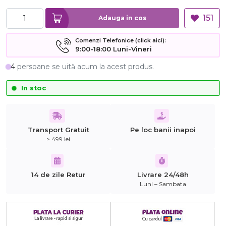
151
Adauga in cos
Comenzi Telefonice (click aici):
9:00-18:00 Luni-Vineri
4
persoane se uită acum la acest produs.
In stoc
Transport Gratuit
Pe loc banii inapoi
> 499 lei
14 de zile Retur
Livrare 24/48h
Luni – Sambata