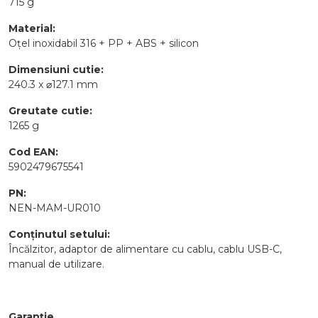
715 g
Material:
Oțel inoxidabil 316 + PP + ABS + silicon
Dimensiuni cutie:
240.3 x ⌀127.1 mm
Greutate cutie:
1265 g
Cod EAN:
5902479675541
PN:
NEN-MAM-UR010
Conținutul setului:
Încălzitor, adaptor de alimentare cu cablu, cablu USB-C,
manual de utilizare.
Garanție