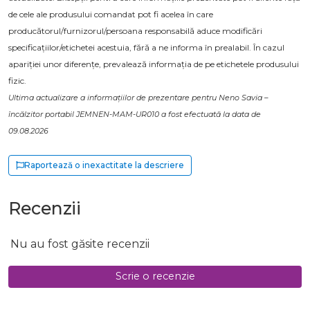
de cele ale produsului comandat pot fi acelea în care
producătorul/furnizorul/persoana responsabilă aduce modificări
specificațiilor/etichetei acestuia, fără a ne informa în prealabil. În cazul
apariției unor diferențe, prevalează informația de pe etichetele produsului
fizic.
Ultima actualizare a informațiilor de prezentare pentru Neno Savia –
încălzitor portabil JEMNEN-MAM-UR010 a fost efectuată la data de
09.08.2026
Raportează o inexactitate la descriere
Recenzii
Nu au fost găsite recenzii
Scrie o recenzie