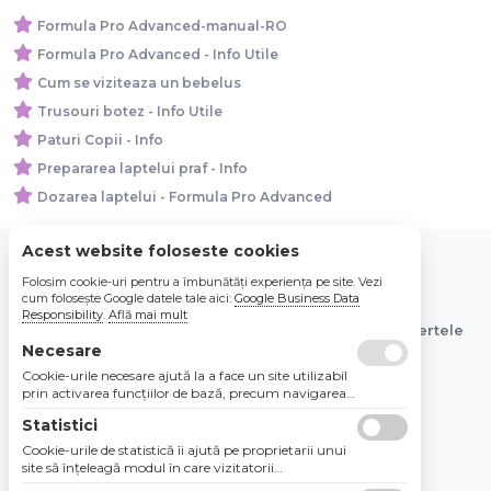
Formula Pro Advanced-manual-RO
Formula Pro Advanced - Info Utile
Cum se viziteaza un bebelus
Trusouri botez - Info Utile
Paturi Copii - Info
Prepararea laptelui praf - Info
Dozarea laptelui - Formula Pro Advanced
Acest website foloseste cookies
Folosim cookie-uri pentru a îmbunătăți experiența pe site. Vezi
© 2026 Bebe Nou Online Store SRL
cum folosește Google datele tale aici:
Google Business Data
Responsibility
.
Află mai mult
Toate preturile sunt exprimate in lei si includ tva. Ofertele
Necesare
sunt valabile in limita stocului disponibil.
Cookie-urile necesare ajută la a face un site utilizabil
prin activarea funcţiilor de bază, precum navigarea
în pagină şi accesul la zonele securizate de pe site.
Statistici
Site-ul nu poate funcţiona corespunzător fără aceste
cookie-uri.
Cookie-urile de statistică îi ajută pe proprietarii unui
site să înţeleagă modul în care vizitatorii
interacţionează cu site-urile prin colectarea şi