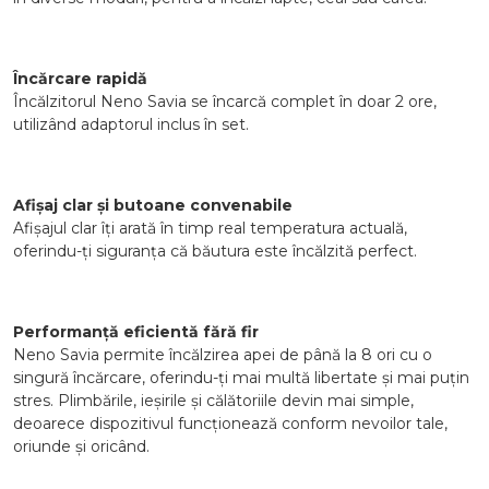
Încărcare rapidă
Încălzitorul Neno Savia se încarcă complet în doar 2 ore,
utilizând adaptorul inclus în set.
Afișaj clar și butoane convenabile
Afișajul clar îți arată în timp real temperatura actuală,
oferindu-ți siguranța că băutura este încălzită perfect.
Performanță eficientă fără fir
Neno Savia permite încălzirea apei de până la 8 ori cu o
singură încărcare, oferindu-ți mai multă libertate și mai puțin
stres. Plimbările, ieșirile și călătoriile devin mai simple,
deoarece dispozitivul funcționează conform nevoilor tale,
oriunde și oricând.