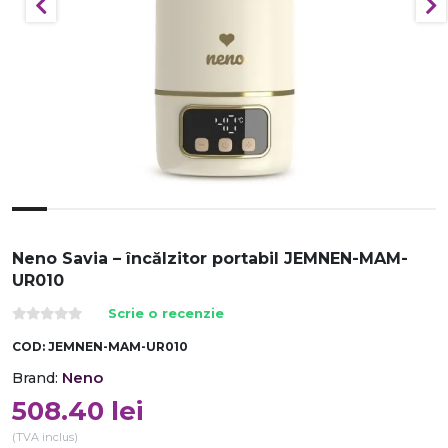
Neno Savia – încălzitor portabil JEMNEN-MAM-
UR010
Scrie o recenzie
COD:
JEMNEN-MAM-UR010
Neno
Brand:
508.40
lei
(TVA inclus)