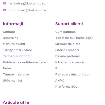
marketing@bebenou.ro
ionut.cosac@bebenou.ro
Informaţii
Suport clienti
Contact
Cum cumpar?
Despre noi
Tabel masuri haine copii
Marturii clienti
Metode de plata
Transport si Livrare
Istoric comenzi
Termeni si Conditii
Devino partener
Politica de confidentialitate
Intrebari frecvente
Retur
Blog
Trimite in service
Retragere din contract
Utile mamici
ANPC
Platforma SOL
Articole utile