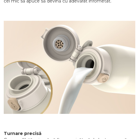
cel mic să apuce să devină cu adevărat înfometat.
Turnare precisă