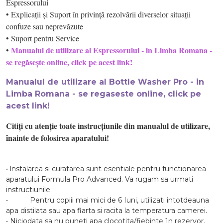
Espressorului
• Explicații și Suport în privință rezolvării diverselor situații
confuze sau neprevăzute
• Suport pentru Service
Manualul de utilizare al Espressorului - in Limba Romana -
•
se regăsește online, click pe acest link!
Manualul de utilizare al Bottle Washer Pro - in
Limba Romana - se regaseste online, click pe
acest link!
Citiți cu atenție toate instrucțiunile din manualul de utilizare,
înainte de folosirea aparatului!
• lnstalarea si curatarea sunt esentiale pentru functionarea
aparatului Formula Pro Advanced. Va rugam sa urmati
instructiunile.
• Pentru copiii mai mici de 6 Iuni, utilizati intotdeauna
apa distilata sau apa fiarta si racita la temperatura camerei.
• Niciodata sa nu puneti apa clocotita/fiebinte 1n rezervor.