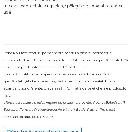
În cazul contactului cu pielea, spălați bine zona afectată cu
apă.
Bebe Nou face eforturi permanente pentru a păstra informațiile
actualizate. Excepții pentru care informațiile prezentate pot fi diferite față
de cele ale produsului comandat pot fi acelea în care
producătorul/furnizorul/persoana responsabilă aduce modificări
specificațiilor/etichetei acestuia, fără a ne informa în prealabil. În cazul
apariției unor diferențe, prevalează informația de pe etichetele produsului
fizic.
Ultima actualizare a informațiilor de prezentare pentru Pachet BebeStart 11 -
Espressor Formula Pro Advanced All White + Bottle Washer Pro a fost
efectuată la data de 03.07.2026
Raportează o inexactitate la descriere