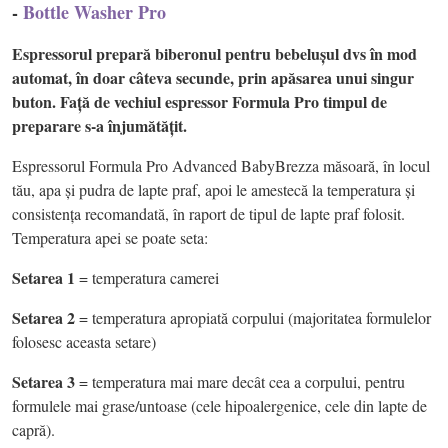
-
Bottle Washer Pro
Espressorul prepară biberonul pentru bebelușul dvs în mod
automat, în doar câteva secunde, prin apăsarea unui singur
buton. Față de vechiul espressor Formula Pro timpul de
preparare s-a înjumătățit.
Espressorul Formula Pro Advanced BabyBrezza măsoară, în locul
tău, apa și pudra de lapte praf, apoi le amestecă la temperatura și
consistența recomandată, în raport de tipul de lapte praf folosit.
Temperatura apei se poate seta:
Setarea 1
= temperatura camerei
Setarea 2
= temperatura apropiată corpului (majoritatea formulelor
folosesc aceasta setare)
Setarea 3
= temperatura mai mare decât cea a corpului, pentru
formulele mai grase/untoase (cele hipoalergenice, cele din lapte de
capră).