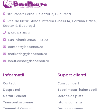
str. Panait Cerna 2, Sector 3, Bucuresti
Pct. de lucru: Strada Intrarea Binelui 1A, Fortuna Office,
Sector 4, București
0720.831.688
Luni-Vineri: 09:00 - 18:00
contact@bebenou.ro
marketing@bebenou.ro
ionut.cosac@bebenou.ro
Informaţii
Suport clienti
Contact
Cum cumpar?
Despre noi
Tabel masuri haine copii
Marturii clienti
Metode de plata
Transport si Livrare
Istoric comenzi
Termeni si Conditii
Devino partener