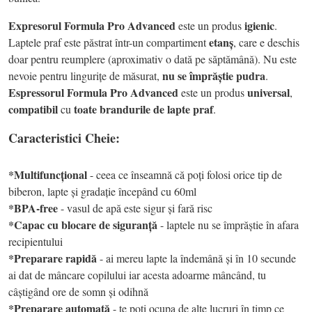
Expresorul Formula Pro Advanced
igienic
este un produs
.
etanș
Laptele praf este păstrat într-un compartiment
, care e deschis
doar pentru reumplere (aproximativ o dată pe săptămână). Nu este
nu se împrăștie pudra
nevoie pentru lingurițe de măsurat,
.
Espressorul Formula Pro Advanced
universal
este un produs
,
compatibil
toate brandurile de lapte praf
cu
.
Caracteristici Cheie:
*Multifuncțional
- ceea ce înseamnă că poți folosi orice tip de
biberon, lapte și gradație începând cu 60ml
*BPA-free
- vasul de apă este sigur și fară risc
*Capac cu blocare de siguranță
- laptele nu se împrăștie în afara
recipientului
*Preparare rapidă
- ai mereu lapte la îndemână și în 10 secunde
ai dat de mâncare copilului iar acesta adoarme mâncând, tu
câștigând ore de somn și odihnă
*Preparare automată
- te poți ocupa de alte lucruri în timp ce