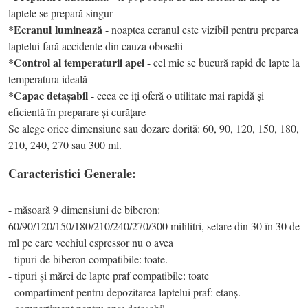
laptele se prepară singur
*
Ecranul
luminează
- noaptea ecranul este vizibil pentru preparea
laptelui fară accidente din cauza oboselii
*Control al temperaturii apei
- cel mic se bucură rapid de lapte la
temperatura ideală
*Capac detașabil
- ceea ce iți oferă o utilitate mai rapidă și
eficientă în preparare și curățare
Se alege orice dimensiune sau dozare dorită: 60, 90, 120, 150, 180,
210, 240, 270 sau 300 ml.
Caracteristici Generale:
- măsoară 9 dimensiuni de biberon:
60/90/120/150/180/210/240/270/300 mililitri, setare din 30 în 30 de
ml pe care vechiul espressor nu o avea
- tipuri de biberon compatibile: toate.
- tipuri și mărci de lapte praf compatibile: toate
- compartiment pentru depozitarea laptelui praf: etanș.