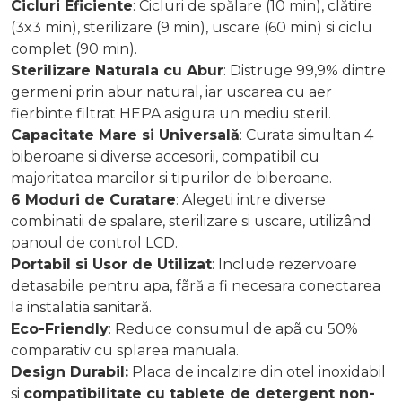
Cicluri Eficiente
: Cicluri de spălare (10 min), clătire
(3x3 min), sterilizare (9 min), uscare (60 min) si ciclu
complet (90 min).
Sterilizare Naturala cu Abur
: Distruge 99,9% dintre
germeni prin abur natural, iar uscarea cu aer
fierbinte filtrat HEPA asigura un mediu steril.
Capacitate Mare si Universală
: Curata simultan 4
biberoane si diverse accesorii, compatibil cu
majoritatea marcilor si tipurilor de biberoane.
6 Moduri de Curatare
: Alegeti intre diverse
combinatii de spalare, sterilizare si uscare, utilizând
panoul de control LCD.
Portabil si Usor de Utilizat
: Include rezervoare
detasabile pentru apa, fãră a fi necesara conectarea
la instalatia sanitară.
Eco-Friendly
: Reduce consumul de apã cu 50%
comparativ cu splarea manuala.
Design Durabil:
Placa de incalzire din otel inoxidabil
si
compatibilitate cu tablete de detergent non-