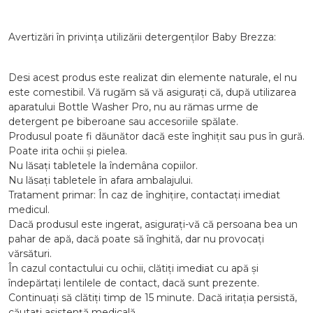
Avertizări în privința utilizării detergenților Baby Brezza:
Desi acest produs este realizat din elemente naturale, el nu
este comestibil. Vă rugăm să vă asigurați că, după utilizarea
aparatului Bottle Washer Pro, nu au rămas urme de
detergent pe biberoane sau accesoriile spălate.
Produsul poate fi dăunător dacă este înghițit sau pus în gură.
Poate irita ochii și pielea.
Nu lăsați tabletele la îndemâna copiilor.
Nu lăsați tabletele în afara ambalajului.
Tratament primar: În caz de înghițire, contactați imediat
medicul.
Dacă produsul este ingerat, asigurați-vă că persoana bea un
pahar de apă, dacă poate să înghită, dar nu provocați
vărsături.
În cazul contactului cu ochii, clătiți imediat cu apă și
îndepărtați lentilele de contact, dacă sunt prezente.
Continuați să clătiți timp de 15 minute. Dacă iritația persistă,
căutați asistență medicală.