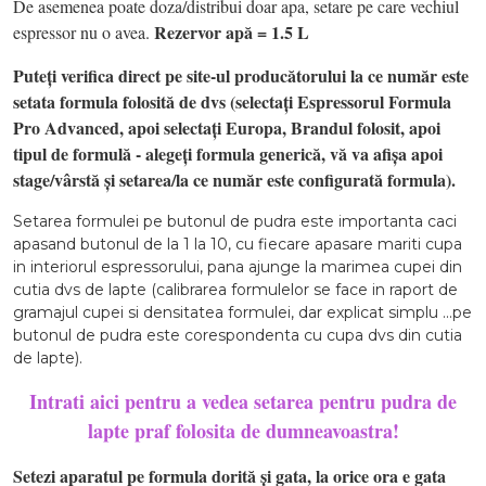
De asemenea poate doza/distribui doar apa, setare pe care vechiul
Rezervor apă = 1.5 L
espressor nu o avea.
Puteți verifica direct pe site-ul producătorului la ce număr este
setata formula folosită de dvs (selectați Espressorul Formula
Pro Advanced, apoi selectați Europa, Brandul folosit, apoi
tipul de formulă - alegeți formula generică, vă va afișa apoi
stage/vârstă și setarea/la ce număr este configurată formula).
Setarea formulei pe butonul de pudra este importanta caci
apasand butonul de la 1 la 10, cu fiecare apasare mariti cupa
in interiorul espressorului, pana ajunge la marimea cupei din
cutia dvs de lapte (calibrarea formulelor se face in raport de
gramajul cupei si densitatea formulei, dar explicat simplu ...pe
butonul de pudra este corespondenta cu cupa dvs din cutia
de lapte).
Intrati aici pentru a vedea setarea pentru pudra de
lapte praf folosita de dumneavoastra!
Setezi aparatul pe formula dorită și gata, la orice ora e gata