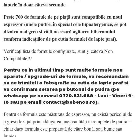
laptele în doar câteva secunde.
Peste 700 de formule de pe piață sunt compatibile cu noul
espressor (unele pudre, în special cele hipoalergenice, se pot
dizolva mai greu și vă fi necesară agitarea biberonului
conform indicațiilor de pe cutia formulei de lapte praf).
Verificați lista de formule configurate, sunt și câteva Non-
Compatibile!!!
Pentru ca in ultimul timp sunt multe formule nou
aparute / upgrade-uri de formule, va recomandam
sa ne trimiteti o fotografie cu cutia de lapte praf si
va confirmam setarea pe butonul de pudra (pe
whatsapp pe numarul
0720.831.688
- Luni - Vineri 9-
18 sau pe email
contact@bebenou.ro
).
Pentru că formula este măsurată de espressor, nu există pericolul de
a greși dozajul prin adăugarea unei cantități incomplete de pudra -
chiar daca formula este preparată de către bonă, soț, bunic sau
bunică.