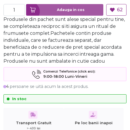
62
Adauga in cos
Produsele din pachet sunt alese special pentru tine,
se completeaza reciproc si iti asigura un ritual de
frumusete complet.Pachetele contin produse
individuale, care se factureaza separat, dar
beneficiaza de o reducere de pret special acordata
pentru a te impulsiona sa incerci intreaga gama.
Produsele nu sunt ambalate in cutie cadou
Comenzi Telefonice (click aici):
9:00-18:00 Luni-Vineri
4
persoane se uită acum la acest produs.
In stoc
Transport Gratuit
Pe loc banii inapoi
> 499 lei