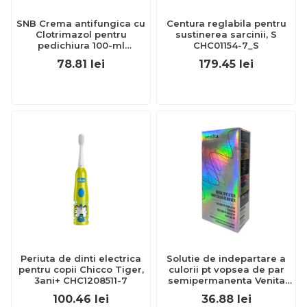
SNB Crema antifungica cu
Centura reglabila pentru
Clotrimazol pentru
sustinerea sarcinii, S
pedichiura 100-ml
CHC01154-7_S
EXL359_918
78.81
lei
179.45
lei
Periuta de dinti electrica
Solutie de indepartare a
pentru copii Chicco Tiger,
culorii pt vopsea de par
3ani+ CHC1208511-7
semipermanenta Venita
Hair Color Remover, 115ml
100.46
lei
36.88
lei
15 ml