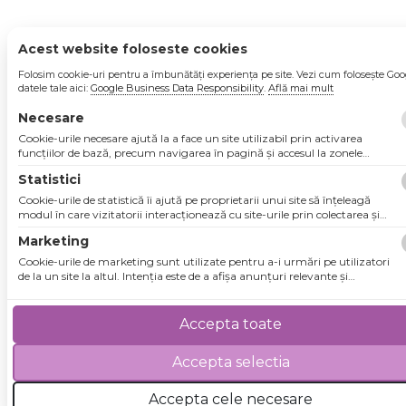
Acest website foloseste cookies
Folosim cookie-uri pentru a îmbunătăți experiența pe site. Vezi cum folosește Goo
datele tale aici:
Google Business Data Responsibility
.
Află mai mult
Necesare
Cookie-urile necesare ajută la a face un site utilizabil prin activarea
funcţiilor de bază, precum navigarea în pagină şi accesul la zonele
securizate de pe site. Site-ul nu poate funcţiona corespunzător fără aceste
Statistici
cookie-uri.
Cookie-urile de statistică îi ajută pe proprietarii unui site să înţeleagă
modul în care vizitatorii interacţionează cu site-urile prin colectarea şi
raportarea informaţiilor în mod anonim.
Marketing
Cookie-urile de marketing sunt utilizate pentru a-i urmări pe utilizatori
de la un site la altul. Intenţia este de a afişa anunţuri relevante şi
antrenante pentru utilizatorii individuali, aşadar ele sunt mai valoroase
pentru agenţiile de puiblicitate şi părţile terţe care se ocupă de publicitate.
Accepta toate
Accepta selectia
Accepta cele necesare