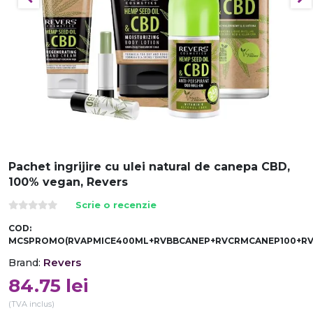
Pachet ingrijire cu ulei natural de canepa CBD,
100% vegan, Revers
Scrie o recenzie
COD:
MCSPROMO(RVAPMICE400ML+RVBBCANEP+RVCRMCANEP100+R
Revers
Brand:
84.75
lei
(TVA inclus)