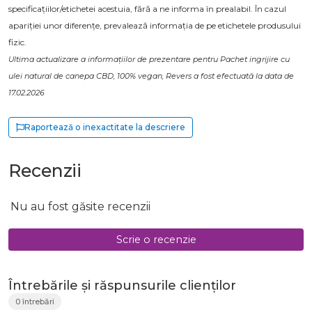
specificațiilor/etichetei acestuia, fără a ne informa în prealabil. În cazul
apariției unor diferențe, prevalează informația de pe etichetele produsului
fizic.
Ultima actualizare a informațiilor de prezentare pentru Pachet ingrijire cu
ulei natural de canepa CBD, 100% vegan, Revers a fost efectuată la data de
17.02.2026
Raportează o inexactitate la descriere
Recenzii
Nu au fost găsite recenzii
Scrie o recenzie
Întrebările și răspunsurile clienților
0 întrebări