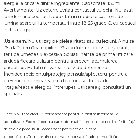
alergie la oricare dintre ingrediente. Capacitate: 150ml
Avertismente: Uz extern. Evitati contactul cu ochii. Nu lasati
la indemana copiilor. Depozitati in mediu uscat, ferit de
lumina soarelui, la temperaturi intre 18-25 grade C, cu capacul
inchis cu grija.
,Uz extern. Nu utilizați pe pielea iritată sau cu leziuni. A nu se
lăsa la îndemâna copiilor. Păstrați într-un loc uscat și curat,
ferit de umezeală excesivă. Spălați înainte de prima utilizare
și după fiecare utilizare pentru a preveni acumularea
bacteriilor. Evitați utilizarea in caz de deteriorare
Închideți recipientul/protejați pensula/aplicatorul pentru a
preveni contaminarea cu alte produse. În caz de
iritație/reacție alergică, întrerupeți utilizarea și consultați un
specialist.
Bebe Nou face eforturi permanente pentru a păstra informațiile
actualizate. Excepții pentru care informațiile prezentate pot fi diferite față
de cele ale produsului comandat pot fi acelea în care
producătorul/furnizorul/persoana responsabilă aduce modificări