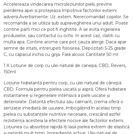
Accelereaza vindecarea microleziunilor pielii, previne
pierderea apei si protejeaza împotriva factorilor externi
adversi.Avertismente: Uz. extern. Nerecomandat copiilor. Se
recomanda a se utiliza sub supravegherea unui adult. Poate
contine parti mici ce pot fi inghitite. A se evita ingerarea
produselor, sau contactul cu ochii. In acest caz, clatiti cu
multa apa. Contine arome care pot cauza alergii. Daca apar
semne de iritatii, intrerupeti folosirea. Depozitati 5-25 grade
C, cu capacul inchis cu grija. Fara alcool. Cantitate 50 ml
1 X Lotiune de corp cu ulei natural de canepa, CBD, Revers,
150ml
Loțiune hidratantă pentru corp, cu ulei natural de cânepă
CBD. Formula pentru pielea uscată și aspră. Oferă hidratare
instantanee și regenerare intensivă a pielii uscate și
deteriorate. Datorită efectului său calmant, crema oferă o
senzație imediată de ușurare, îmbogățind în același timp
pielea cu substanțele nutritive necesare, crescând astfel
rezistența acesteia la efectele nocive ale factorilor externi.
Loțiunea cu absorbție rapidă îți lasă pielea extrem de elastică
și netedă mult timp. Ingrediente active: Ulei natural de