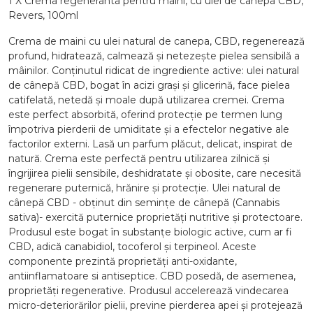
1 X Crema regeneranta pentru maini, cu ulei de canepa CBD,
Revers, 100ml
Crema de maini cu ulei natural de canepa, CBD, regenerează
profund, hidratează, calmează și netezește pielea sensibilă a
mâinilor. Conținutul ridicat de ingrediente active: ulei natural
de cânepă CBD, bogat în acizi grași și glicerină, face pielea
catifelată, netedă și moale după utilizarea cremei. Crema
este perfect absorbită, oferind protecție pe termen lung
împotriva pierderii de umiditate și a efectelor negative ale
factorilor externi. Lasă un parfum plăcut, delicat, inspirat de
natură. Crema este perfectă pentru utilizarea zilnică și
îngrijirea pielii sensibile, deshidratate și obosite, care necesită
regenerare puternică, hrănire și protecție. Ulei natural de
cânepă CBD - obținut din semințe de cânepă (Cannabis
sativa)- exercită puternice proprietăți nutritive și protectoare.
Produsul este bogat în substanțe biologic active, cum ar fi
CBD, adică canabidiol, tocoferol și terpineol. Aceste
componente prezintă proprietăți anti-oxidante,
antiinflamatoare si antiseptice. CBD posedă, de asemenea,
proprietăți regenerative. Produsul accelerează vindecarea
micro-deteriorărilor pielii, previne pierderea apei și protejează