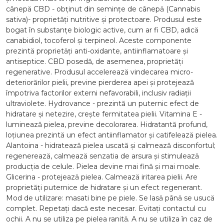
cânepă CBD - obținut din semințe de cânepă (Cannabis
sativa)- proprietăți nutritive și protectoare. Produsul este
bogat în substanțe biologic active, cum ar fi CBD, adică
canabidiol, tocoferol și terpineol. Aceste componente
prezintă proprietăți anti-oxidante, antiinflamatoare și
antiseptice. CBD posedă, de asemenea, proprietăți
regenerative. Produsul accelerează vindecarea micro-
deteriorărilor pielii, previne pierderea apei și protejează
împotriva factorilor externi nefavorabili, inclusiv radiații
ultraviolete. Hydrovance - prezintă un puternic efect de
hidratare și netezire, crește fermitatea pielii. Vitamina E -
luminează pielea, previne decolorarea. Hidratantă profund,
loțiunea prezintă un efect antiinflamator și catifelează pielea.
Alantoina - hidratează pielea uscată și calmează disconfortul;
regenerează, calmează senzatia de arsura și stimulează
producția de celule. Pielea devine mai fină și mai moale.
Glicerina - protejează pielea. Calmează iritarea pielii. Are
proprietăți puternice de hidratare și un efect regenerant.
Mod de utilizare: masati bine pe piele. Se lasă până se usucă
complet. Repetați dacă este necesar. Evitați contactul cu
ochii. A nu se utiliza pe pielea ranită. A nu se utiliza în caz de