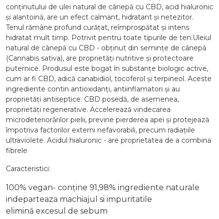
conținutului de ulei natural de cânepă cu CBD, acid hialuronic
și alantoină, are un efect calmant, hidratant și netezitor.
Tenul rămâne profund curățat, reîmprospătat și intens
hidratat mult timp. Potrivit pentru toate tipurile de ten.Uleiul
natural de cânepă cu CBD - obținut din semințe de cânepă
(Cannabis sativa), are proprietăți nutritive și protectoare
puternice. Produsul este bogat în substanțe biologic active,
cum ar fi CBD, adică canabidiol, tocoferol și terpineol. Aceste
ingrediente contin antioxidanți, antiinflamatori și au
proprietăți antiseptice. CBD posedă, de asemenea,
proprietăți regenerative. Accelerează vindecarea
microdeteriorărilor pielii, previne pierderea apei și protejează
împotriva factorilor externi nefavorabili, precum radiațiile
ultraviolete. Acidul hialuronic - are proprietatea de a combina
fibrele
Caracteristici:
100% vegan- conține 91,98% ingrediente naturale
indeparteaza machiajul si impuritatile
elimină excesul de sebum