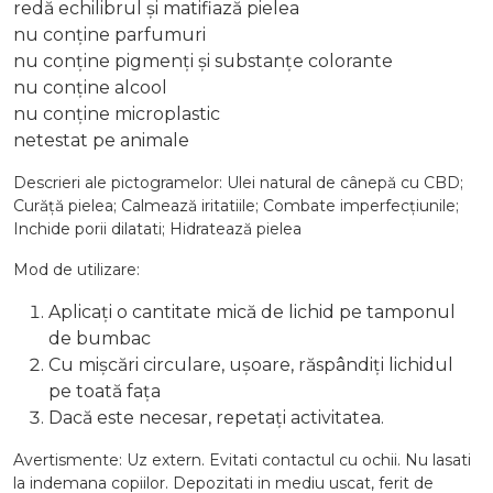
redă echilibrul și matifiază pielea
nu conține parfumuri
nu conține pigmenți și substanțe colorante
nu conține alcool
nu conține microplastic
netestat pe animale
Descrieri ale pictogramelor: Ulei natural de cânepă cu CBD;
Curăță pielea; Calmează iritatiile; Combate imperfecțiunile;
Inchide porii dilatati; Hidratează pielea
Mod de utilizare:
Aplicați o cantitate mică de lichid pe tamponul
de bumbac
Cu mișcări circulare, ușoare, răspândiți lichidul
pe toată fața
Dacă este necesar, repetați activitatea.
Avertismente: Uz extern. Evitati contactul cu ochii. Nu lasati
la indemana copiilor. Depozitati in mediu uscat, ferit de