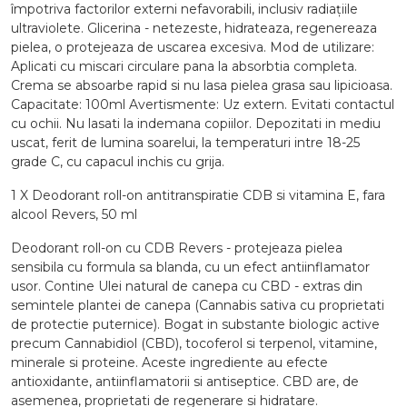
împotriva factorilor externi nefavorabili, inclusiv radiațiile
ultraviolete. Glicerina - netezeste, hidrateaza, regenereaza
pielea, o protejeaza de uscarea excesiva. Mod de utilizare:
Aplicati cu miscari circulare pana la absorbtia completa.
Crema se absoarbe rapid si nu lasa pielea grasa sau lipicioasa.
Capacitate: 100ml Avertismente: Uz extern. Evitati contactul
cu ochii. Nu lasati la indemana copiilor. Depozitati in mediu
uscat, ferit de lumina soarelui, la temperaturi intre 18-25
grade C, cu capacul inchis cu grija.
1 X Deodorant roll-on antitranspiratie CDB si vitamina E, fara
alcool Revers, 50 ml
Deodorant roll-on cu CDB Revers - protejeaza pielea
sensibila cu formula sa blanda, cu un efect antiinflamator
usor. Contine Ulei natural de canepa cu CBD - extras din
semintele plantei de canepa (Cannabis sativa cu proprietati
de protectie puternice). Bogat in substante biologic active
precum Cannabidiol (CBD), tocoferol si terpenol, vitamine,
minerale si proteine. Aceste ingrediente au efecte
antioxidante, antiinflamatorii si antiseptice. CBD are, de
asemenea, proprietati de regenerare si hidratare.