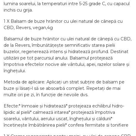
lumina soarelui, la temperaturi intre 5-25 grade C, cu capacul
inchis cu grija.
1 X Balsam de buze hrănitor cu ulei natural de cânepă cu
CBD, Revers, vegan,4g
Balsamul de buze hrănitor cu ulei natural de cânepă cu CBD,
de la Revers, îmbunătățește semnificativ starea pielii
buzelor, regenerează intens și hidratează profund. Destinat
utilizării pe tot parcursul anului. Balsamul protejează
împotriva efectelor nocive ale vântului, apei, razelor solare și
înghețului.
Metoda de aplicare: Aplicați un strat subțire de balsam pe
buze și lăsați-l să se absoarbă complet. Repetați de mai
multe ori pe zi, în funcție de nevoile dvs.
Efecte:* înmoaie și hidratează* protejeaza echilibrul hidro-
lipidic al pielii* calmează iritarea* protejează împotriva
soarelui, vântului, aerului uscat, înghețului și căldurii*
încetinește îmbătrânirea pielii* confera fermitate si tonifiere