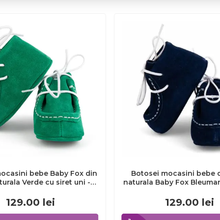
ocasini bebe Baby Fox din
Botosei mocasini bebe d
turala Verde cu siret uni -
naturala Baby Fox Bleumari
FOX10312772-13
alb uni - FOX10312
129.00
lei
129.00
lei