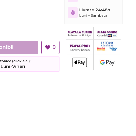
Livrare 24/48h
Luni – Sambata
onibil
9
nice (click aici):
 Luni-Vineri