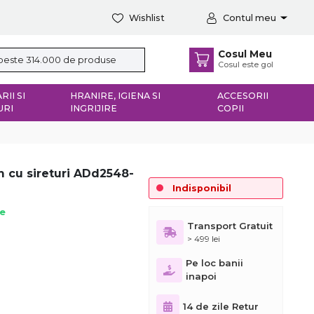
Wishlist
Contul meu
Cosul Meu
Cosul este gol
RII SI
HRANIRE, IGIENA SI
ACCESORII
URI
INGRIJIRE
COPII
m cu sireturi ADd2548-
Indisponibil
ie
Transport Gratuit
> 499 lei
Pe loc banii
inapoi
14 de zile Retur