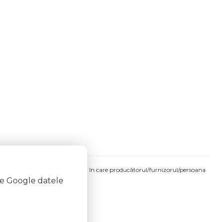
produsului comandat pot fi acelea în care producătorul/furnizorul/persoana
te Google datele
 etichetele produsului fizic.