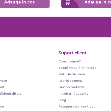
Adauga in cos
Adauga in c
Suport clienti
Cum cumpar?
Tabel masuri haine copii
Metode de plata
vrare
Istoric comenzi
itii
Devino partener
fidentialitate
Intrebari frecvente
Blog
ice
Retragere din contract