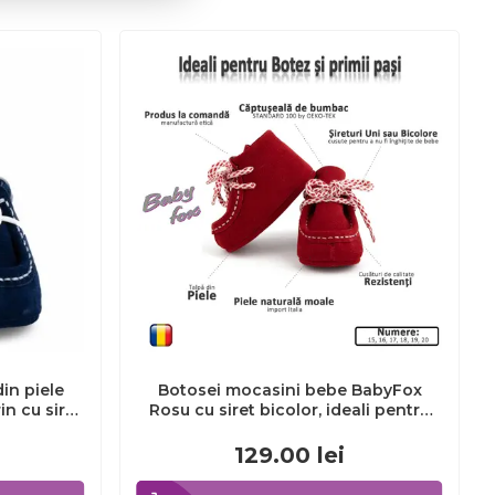
in piele
Botosei mocasini bebe BabyFox
n cu siret
Rosu cu siret bicolor, ideali pentru
-7
botez sau primii pasi - FOX10312-2
129.00
lei