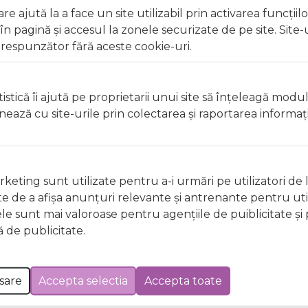
e ajută la a face un site utilizabil prin activarea funcţiil
 pagină şi accesul la zonele securizate de pe site. Site-
respunzător fără aceste cookie-uri.
istică îi ajută pe proprietarii unui site să înţeleagă modu
ionează cu site-urile prin colectarea şi raportarea informaţi
keting sunt utilizate pentru a-i urmări pe utilizatori de l
ste de a afişa anunţuri relevante şi antrenante pentru util
ele sunt mai valoroase pentru agenţiile de puiblicitate şi 
Nu există întrebări
 de publicitate.
sare
Accepta selectia
Accepta toate