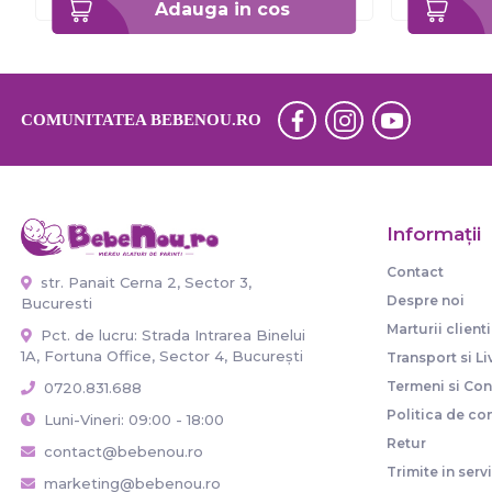
Adauga in cos
COMUNITATEA BEBENOU.RO
Informaţii
Contact
str. Panait Cerna 2, Sector 3,
Despre noi
Bucuresti
Marturii clienti
Pct. de lucru: Strada Intrarea Binelui
1A, Fortuna Office, Sector 4, București
Transport si Li
Termeni si Cond
0720.831.688
Politica de con
Luni-Vineri: 09:00 - 18:00
Retur
contact@bebenou.ro
Trimite in serv
marketing@bebenou.ro