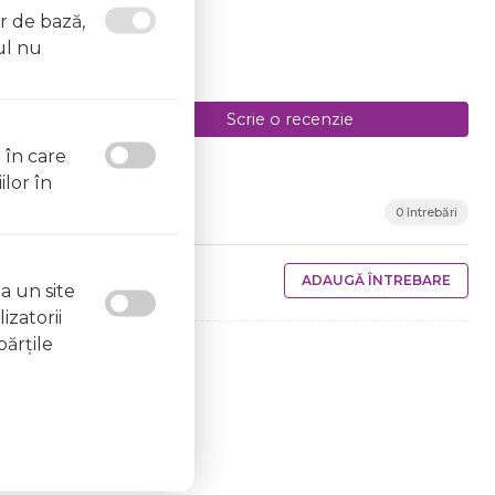
or de bază,
ul nu
Scrie o recenzie
l în care
ilor în
0 întrebări
ADAUGĂ ÎNTREBARE
a un site
izatorii
părţile