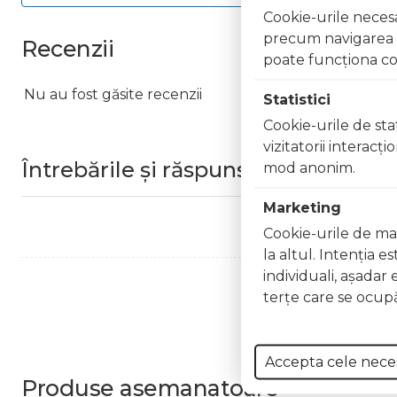
Cookie-urile necesar
precum navigarea în
Recenzii
poate funcţiona co
Nu au fost găsite recenzii
Statistici
Cookie-urile de stat
vizitatorii interacţ
Întrebările și răspunsurile clienților
mod anonim.
Marketing
Cookie-urile de mar
la altul. Intenţia e
individuali, aşadar 
terţe care se ocupă
Accepta cele nece
Produse
asemanatoare