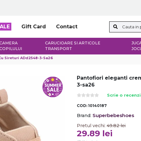
ALE
Gift Card
Contact
CAMERA
CARUCIOARE SI ARTICOLE
JUCA
COPILULUI
TRANSPORT
JOC
 Cu Sireturi ADd2548-3-Sa26
Pantofiori eleganti cre
3-sa26
Scrie o recenz
COD:
10140187
Superbebeshoes
Brand:
Pretul vechi:
49.82
lei
29.89
lei