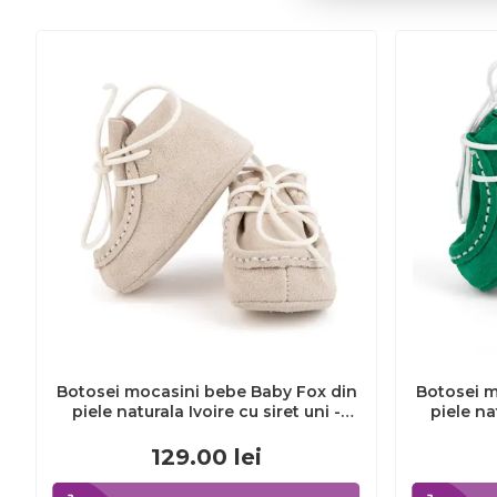
Botosei mocasini bebe Baby Fox din
Botosei m
piele naturala Ivoire cu siret uni -
piele na
FOX10312772-iv
129.00
lei