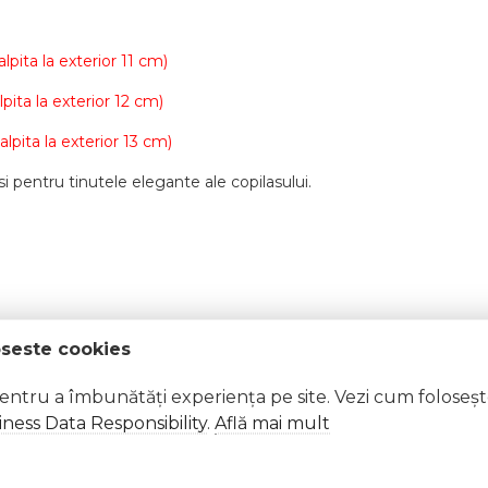
lpita la exterior 11 cm)
pita la exterior 12 cm)
alpita la exterior 13 cm)
 si pentru tinutele elegante ale copilasului.
oseste cookies
 Excepții pentru care informațiile prezentate pot fi diferite față de cele ale 
pentru a îmbunătăți experiența pe site. Vezi cum foloseș
forma în prealabil. În cazul apariției unor diferențe, prevalează informația de pe
ness Data Responsibility
.
Află mai mult
em cu sireturi ADd2548-3-sa26 a fost efectuată la data de 29.01.2026