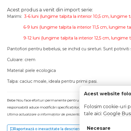
Acest produs a venit din import serie:
Marimi:
3
-6 luni (
lungime talpita la interior 10,5 cm,
lungime ta
6-9 luni (
lungime talpita la interior 11,5 cm,
lungime tal
9-12
luni (lungime talpita la interior 12,5 cm, lungime t
Pantofiori pentru bebelusi, se inchid cu sireturi. Sunt potriviti
Culoare: crem
Material: piele ecologica
Talpa: caciuc moale, ideala pentru primii pasi.
Acest website fol
Bebe Nou face eforturi permanente pentru a păstra informațiile actualizate.
Folosim cookie-uri 
responsabilă aduce modificări specificațiilor/etichetei acestuia, fără a ne in
tale aici:
Google Busi
Ultima actualizare a informațiilor de prezentare pentru Pantofiori eleganti cr
Necesare
Raportează o inexactitate la descriere