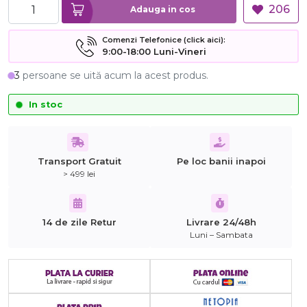
206
Adauga in cos
Comenzi Telefonice (click aici):
9:00-18:00 Luni-Vineri
3
persoane se uită acum la acest produs.
In stoc
Transport Gratuit
Pe loc banii inapoi
> 499 lei
14 de zile Retur
Livrare 24/48h
Luni – Sambata