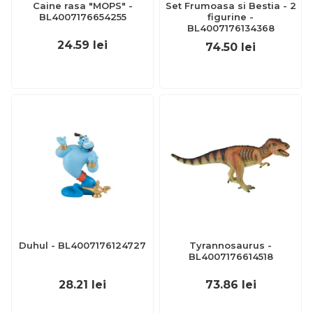
Caine rasa "MOPS" -
Set Frumoasa si Bestia - 2
BL4007176654255
figurine -
BL4007176134368
24.59
lei
74.50
lei
Duhul - BL4007176124727
Tyrannosaurus -
BL4007176614518
28.21
lei
73.86
lei