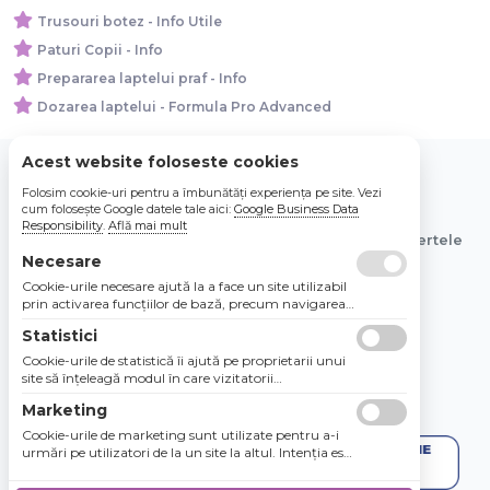
Trusouri botez - Info Utile
Paturi Copii - Info
Prepararea laptelui praf - Info
Dozarea laptelui - Formula Pro Advanced
Acest website foloseste cookies
Folosim cookie-uri pentru a îmbunătăți experiența pe site. Vezi
© 2026 Bebe Nou Online Store SRL
cum folosește Google datele tale aici:
Google Business Data
Responsibility
.
Află mai mult
Toate preturile sunt exprimate in lei si includ tva. Ofertele
sunt valabile in limita stocului disponibil.
Necesare
Cookie-urile necesare ajută la a face un site utilizabil
prin activarea funcţiilor de bază, precum navigarea
în pagină şi accesul la zonele securizate de pe site.
Statistici
Site-ul nu poate funcţiona corespunzător fără aceste
cookie-uri.
Cookie-urile de statistică îi ajută pe proprietarii unui
site să înţeleagă modul în care vizitatorii
interacţionează cu site-urile prin colectarea şi
Marketing
raportarea informaţiilor în mod anonim.
Cookie-urile de marketing sunt utilizate pentru a-i
urmări pe utilizatori de la un site la altul. Intenţia este
de a afişa anunţuri relevante şi antrenante pentru
utilizatorii individuali, aşadar ele sunt mai valoroase