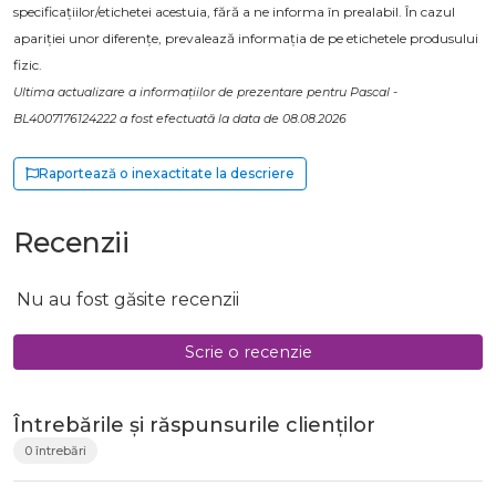
specificațiilor/etichetei acestuia, fără a ne informa în prealabil. În cazul
apariției unor diferențe, prevalează informația de pe etichetele produsului
fizic.
Ultima actualizare a informațiilor de prezentare pentru Pascal -
BL4007176124222 a fost efectuată la data de 08.08.2026
Raportează o inexactitate la descriere
Recenzii
Nu au fost găsite recenzii
Scrie o recenzie
Întrebările și răspunsurile clienților
0 întrebări