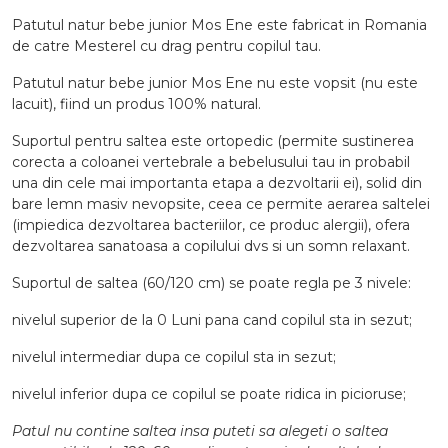
Patutul natur bebe junior Mos Ene este fabricat in Romania
de catre Mesterel cu drag pentru copilul tau.
Patutul natur bebe junior Mos Ene nu este vopsit (nu este
lacuit), fiind un produs 100% natural.
Suportul
pentru saltea este
ortopedic (
permite sustinerea
corecta a
coloanei vertebrale a bebelusului tau in probabil
una din cele mai importanta etapa a dezvoltarii ei), solid
din
bare lemn masiv nevopsite
, ceea ce permite aerarea saltelei
(
impiedica dezvoltarea bacteriilor, ce produc alergii), ofera
dezvoltarea sanatoasa a copilului dvs si un somn relaxant.
Suportul de saltea
(60/120 cm)
se poate regla pe 3 nivele:
nivelul superior de la 0 Luni pana cand copilul sta in sezut;
nivelul intermediar dupa ce copilul sta in sezut;
nivelul inferior dupa ce copilul se poate ridica in picioruse;
Patul nu contine saltea insa puteti sa alegeti o saltea