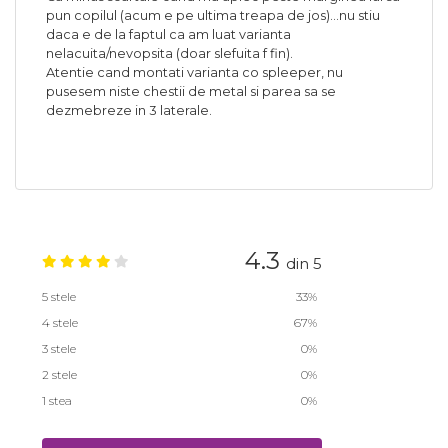
pun copilul (acum e pe ultima treapa de jos)...nu stiu
daca e de la faptul ca am luat varianta
nelacuita/nevopsita (doar slefuita f fin).
Atentie cand montati varianta co spleeper, nu
pusesem niste chestii de metal si parea sa se
dezmebreze in 3 laterale.
4.3
din 5
5 stele
33%
4 stele
67%
3 stele
0%
2 stele
0%
1 stea
0%