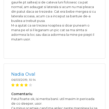
gaurile pt saltea) si de cateva luni folosesc ca pat
normal, am adaugat si laterala si acum nu mai pleaca
din patut daca se trezeste. Cat era bebe mergea si cu
laterala scoasa, acum ca a inceput sa bantuie de-a
busilea a trebuit pusa.
M-a ajutat ca se trezea noaptea si doar puneam o
mana pe el si il leganam un pic cat sa ma simta si
adormea la loc.sau daca adormea la mine pe piept il
mutam usor.
Nadia Oval
06/03/2019, 10:14
Comentariu
Patul foarte ok, isi merita banii. util maxim in perioada
de co sleeper, usor.
Ca minus scartaie cand ma aplec peste marginea lui sa