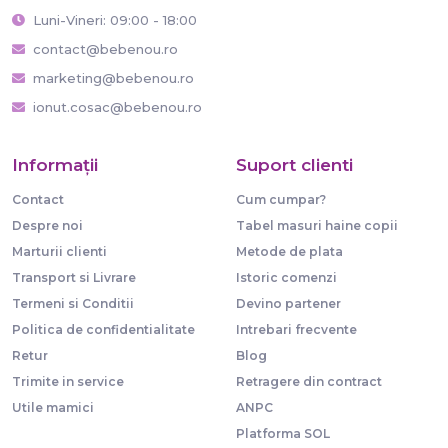
Luni-Vineri: 09:00 - 18:00
contact@bebenou.ro
marketing@bebenou.ro
ionut.cosac@bebenou.ro
Informaţii
Suport clienti
Contact
Cum cumpar?
Despre noi
Tabel masuri haine copii
Marturii clienti
Metode de plata
Transport si Livrare
Istoric comenzi
Termeni si Conditii
Devino partener
Politica de confidentialitate
Intrebari frecvente
Retur
Blog
Trimite in service
Retragere din contract
Utile mamici
ANPC
Platforma SOL