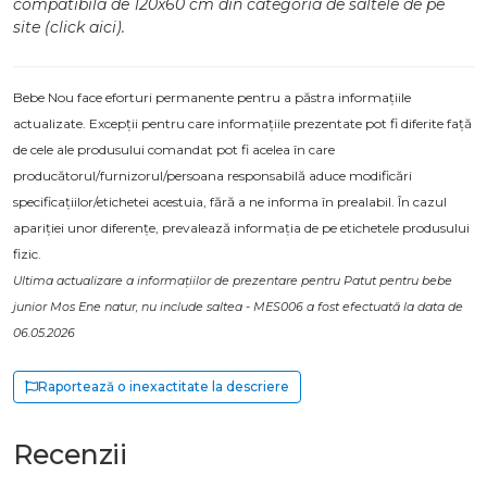
compatibila de 120x60 cm din categoria de saltele de pe
site (click aici).
Bebe Nou face eforturi permanente pentru a păstra informațiile
actualizate. Excepții pentru care informațiile prezentate pot fi diferite față
de cele ale produsului comandat pot fi acelea în care
producătorul/furnizorul/persoana responsabilă aduce modificări
specificațiilor/etichetei acestuia, fără a ne informa în prealabil. În cazul
apariției unor diferențe, prevalează informația de pe etichetele produsului
fizic.
Ultima actualizare a informațiilor de prezentare pentru Patut pentru bebe
junior Mos Ene natur, nu include saltea - MES006 a fost efectuată la data de
06.05.2026
Raportează o inexactitate la descriere
Recenzii