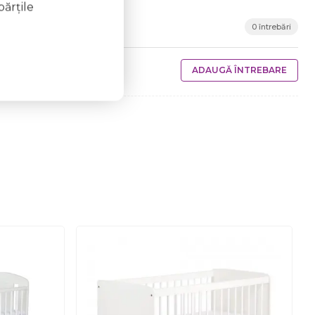
părţile
0 întrebări
ADAUGĂ ÎNTREBARE