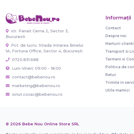
Informaţii
Contact
str. Panait Cerna 2, Sector 3,
Despre noi
Bucuresti
Marturii clienti
Pct. de lucru: Strada Intrarea Binelui
1A, Fortuna Office, Sector 4, București
Transport si Li
Termeni si Cond
0720.831.688
Politica de con
Luni-Vineri: 09:00 - 18:00
Retur
contact@bebenou.ro
Trimite in serv
marketing@bebenou.ro
Utile mamici
ionut.cosac@bebenou.ro
© 2026 Bebe Nou Online Store SRL