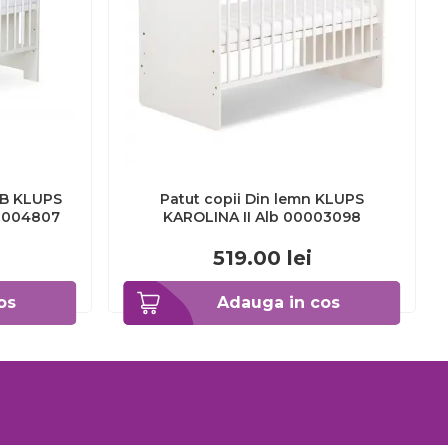
LB KLUPS
Patut copii Din lemn KLUPS
00004807
KAROLINA II Alb 00003098
519.00
lei
os
Adauga in cos