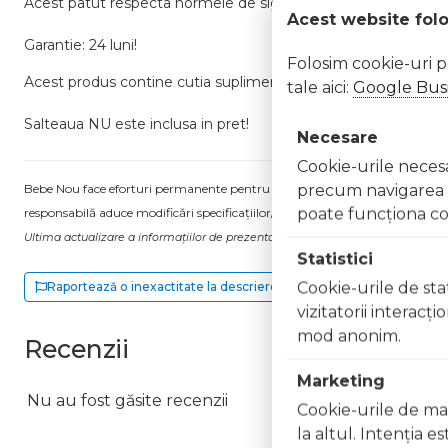
Acest patut respecta normele de siguranta ale Uniunii Europene
Acest website fol
Garantie: 24 luni!
Folosim cookie-uri 
Acest produs contine cutia suplimentara de protectie inclusa 
tale aici:
Google Busi
Salteaua NU este inclusa in pret!
Necesare
Cookie-urile necesar
precum navigarea în
Bebe Nou face eforturi permanente pentru a păstra informațiile actualizate.
poate funcţiona co
responsabilă aduce modificări specificațiilor/etichetei acestuia, fără a ne in
Ultima actualizare a informațiilor de prezentare pentru Patut copii lemn Cu 
Statistici
Cookie-urile de stat
Raportează o inexactitate la descriere
vizitatorii interacţ
mod anonim.
Recenzii
Marketing
Nu au fost găsite recenzii
Cookie-urile de mar
la altul. Intenţia e