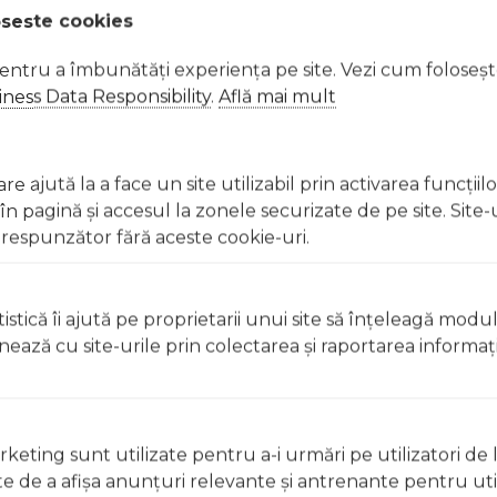
, distanta dintre gratii fiind de 6 cm, pentru a evita pericolele
oseste cookies
pentru a îmbunătăți experiența pe site. Vezi cum foloseș
in pret.
ness Data Responsibility
.
Află mai mult
e ajută la a face un site utilizabil prin activarea funcţiil
 pagină şi accesul la zonele securizate de pe site. Site-
 Excepții pentru care informațiile prezentate pot fi diferite față de cele ale 
respunzător fără aceste cookie-uri.
forma în prealabil. În cazul apariției unor diferențe, prevalează informația de pe
Sertar KAROLINA II Natur 00000352 a fost efectuată la data de 09.08.2026
istică îi ajută pe proprietarii unui site să înţeleagă modu
ionează cu site-urile prin colectarea şi raportarea informaţi
keting sunt utilizate pentru a-i urmări pe utilizatori de l
ste de a afişa anunţuri relevante şi antrenante pentru util