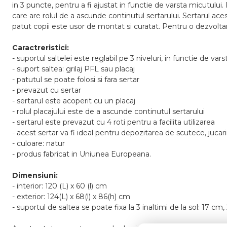
in 3 puncte, pentru a fi ajustat in functie de varsta micutului.
care are rolul de a ascunde continutul sertarului. Sertarul ace
patut copii este usor de montat si curatat. Pentru o dezvoltar
Caractreristici:
- suportul saltelei este reglabil pe 3 niveluri, in functie de vars
- suport saltea: grilaj PFL sau placaj
- patutul se poate folosi si fara sertar
- prevazut cu sertar
- sertarul este acoperit cu un placaj
- rolul placajului este de a ascunde continutul sertarului
- sertarul este prevazut cu 4 roti pentru a facilita utilizarea
- acest sertar va fi ideal pentru depozitarea de scutece, jucari
- culoare: natur
- produs fabricat in Uniunea Europeana.
Dimensiuni:
- interior: 120 (L) x 60 (l) cm
- exterior: 124(L) x 68(l) x 86(h) cm
- suportul de saltea se poate fixa la 3 inaltimi de la sol: 17 c