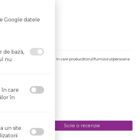
 de accidentare.
te Google datele
or de bază,
ul nu
produsului comandat pot fi acelea în care producătorul/furnizorul/persoana
 etichetele produsului fizic.
l în care
ilor în
Scrie o recenzie
a un site
izatorii