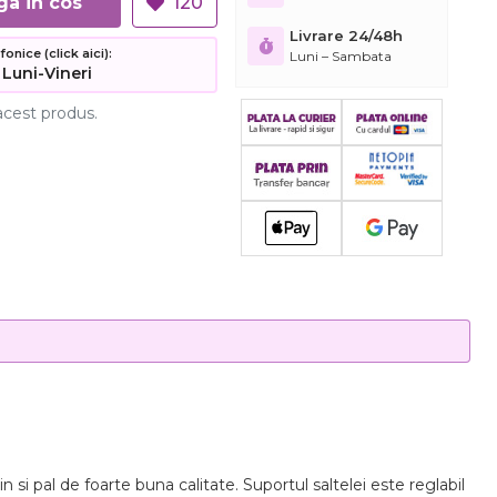
Adauga in cos
120
Livrare 24/48h
nice (click aici):
Luni – Sambata
 Luni-Vineri
acest produs.
si pal de foarte buna calitate. Suportul saltelei este reglabil