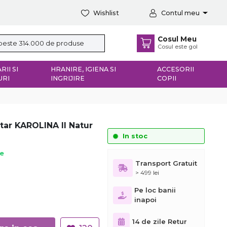
Wishlist
Contul meu
Cosul Meu
Cosul este gol
RII SI
HRANIRE, IGIENA SI
ACCESORII
URI
INGRIJIRE
COPII
tar KAROLINA II Natur
In stoc
ie
Transport Gratuit
> 499 lei
Pe loc banii
inapoi
14 de zile Retur