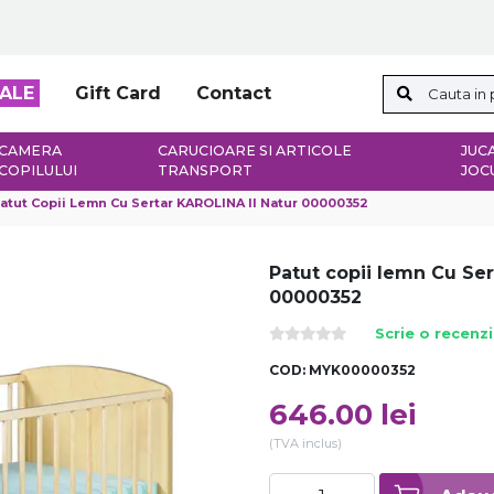
ALE
Gift Card
Contact
CAMERA
CARUCIOARE SI ARTICOLE
JUCA
COPILULUI
TRANSPORT
JOC
atut Copii Lemn Cu Sertar KAROLINA II Natur 00000352
Patut copii lemn Cu Ser
00000352
Scrie o recenz
COD:
MYK00000352
646.00
lei
(TVA inclus)