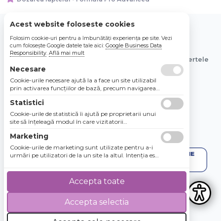
Acest website foloseste cookies
Folosim cookie-uri pentru a îmbunătăți experiența pe site. Vezi
© 2026 Bebe Nou Online Store SRL
cum folosește Google datele tale aici:
Google Business Data
Responsibility
.
Află mai mult
Toate preturile sunt exprimate in lei si includ tva. Ofertele
sunt valabile in limita stocului disponibil.
Necesare
Cookie-urile necesare ajută la a face un site utilizabil
prin activarea funcţiilor de bază, precum navigarea
în pagină şi accesul la zonele securizate de pe site.
Statistici
Site-ul nu poate funcţiona corespunzător fără aceste
cookie-uri.
Cookie-urile de statistică îi ajută pe proprietarii unui
site să înţeleagă modul în care vizitatorii
interacţionează cu site-urile prin colectarea şi
Marketing
raportarea informaţiilor în mod anonim.
Cookie-urile de marketing sunt utilizate pentru a-i
urmări pe utilizatori de la un site la altul. Intenţia este
de a afişa anunţuri relevante şi antrenante pentru
utilizatorii individuali, aşadar ele sunt mai valoroase
pentru agenţiile de puiblicitate şi părţile terţe care se
Accepta toate
ocupă de publicitate.
Accepta selectia
4.8 / 5
★★★★★