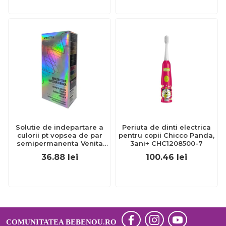
Solutie de indepartare a
Periuta de dinti electrica
culorii pt vopsea de par
pentru copii Chicco Panda,
semipermanenta Venita
3ani+ CHC1208500-7
Hair Color Remover, 115ml
36.88
lei
100.46
lei
15 ml
COMUNITATEA BEBENOU.RO