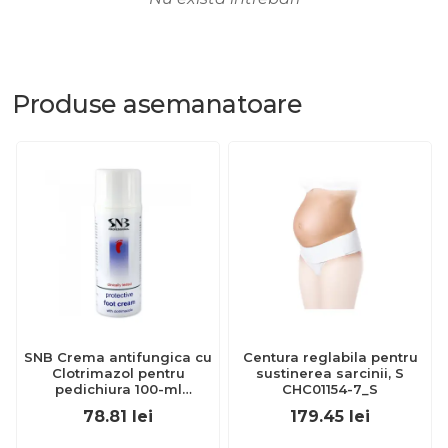
Produse
asemanatoare
SNB Crema antifungica cu
Centura reglabila pentru
Clotrimazol pentru
sustinerea sarcinii, S
pedichiura 100-ml
CHC01154-7_S
EXL359_918
78.81
lei
179.45
lei