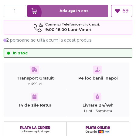
69
Adauga in cos
Comenzi Telefonice (click aici):
9:00-18:00 Luni-Vineri
2
persoane se uită acum la acest produs.
In stoc
Transport Gratuit
Pe loc banii inapoi
> 499 lei
14 de zile Retur
Livrare 24/48h
Luni – Sambata