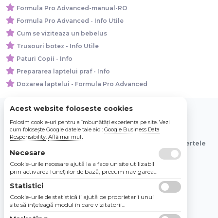
Formula Pro Advanced-manual-RO
Formula Pro Advanced - Info Utile
Cum se viziteaza un bebelus
Trusouri botez - Info Utile
Paturi Copii - Info
Prepararea laptelui praf - Info
Dozarea laptelui - Formula Pro Advanced
Acest website foloseste cookies
Folosim cookie-uri pentru a îmbunătăți experiența pe site. Vezi
© 2026 Bebe Nou Online Store SRL
cum folosește Google datele tale aici:
Google Business Data
Responsibility
.
Află mai mult
Toate preturile sunt exprimate in lei si includ tva. Ofertele
sunt valabile in limita stocului disponibil.
Necesare
Cookie-urile necesare ajută la a face un site utilizabil
prin activarea funcţiilor de bază, precum navigarea
în pagină şi accesul la zonele securizate de pe site.
Statistici
Site-ul nu poate funcţiona corespunzător fără aceste
cookie-uri.
Cookie-urile de statistică îi ajută pe proprietarii unui
site să înţeleagă modul în care vizitatorii
interacţionează cu site-urile prin colectarea şi