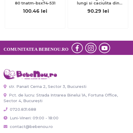
80 tnatm-bsx74-531
lungi si caciulita din
bumbac organic si modal
100.46
lei
90.29
lei
- Alb, Baby Cosy (Marime:
18-24 Luni) JEMBC-
CSYM22511-18
COMUNITATEA BEBENOU.RO
str. Panait Cerna 2, Sector 3, Bucuresti
Pct. de lucru: Strada Intrarea Binelui 1A, Fortuna Office,
Sector 4, București
0720.831.688
Luni-Vineri: 09:00 - 18:00
contact@bebenou.ro