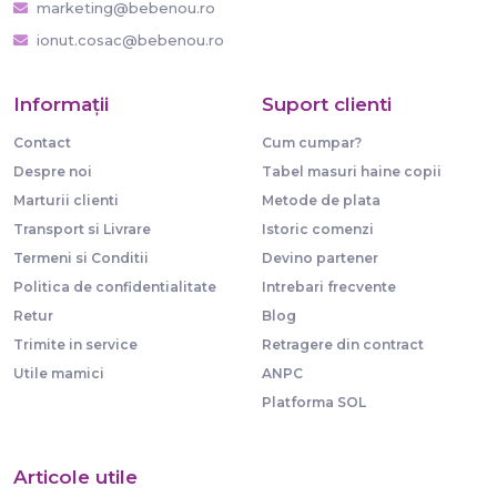
marketing@bebenou.ro
ionut.cosac@bebenou.ro
Informaţii
Suport clienti
Contact
Cum cumpar?
Despre noi
Tabel masuri haine copii
Marturii clienti
Metode de plata
Transport si Livrare
Istoric comenzi
Termeni si Conditii
Devino partener
Politica de confidentialitate
Intrebari frecvente
Retur
Blog
Trimite in service
Retragere din contract
Utile mamici
ANPC
Platforma SOL
Articole utile