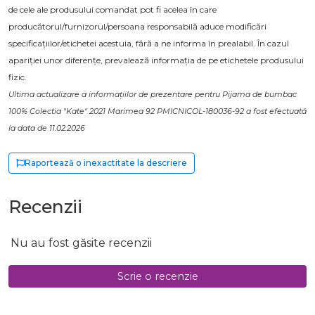
de cele ale produsului comandat pot fi acelea în care
producătorul/furnizorul/persoana responsabilă aduce modificări
specificațiilor/etichetei acestuia, fără a ne informa în prealabil. În cazul
apariției unor diferențe, prevalează informația de pe etichetele produsului
fizic.
Ultima actualizare a informațiilor de prezentare pentru Pijama de bumbac
100% Colectia "Kate" 2021 Marimea 92 PMICNICOL-180036-92 a fost efectuată
la data de 11.02.2026
Raportează o inexactitate la descriere
Recenzii
Nu au fost găsite recenzii
Scrie o recenzie