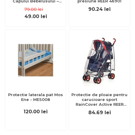
Capului Bebelusului –
presiune REER 46901
Fluture Roz – Mov
90.24
lei
79.00
lei
49.00
lei
Protectie laterala pat Mos
Protectie de ploaie pentru
Ene - MES008
carucioare sport
RainCover Active REER
70533
120.00
lei
84.69
lei