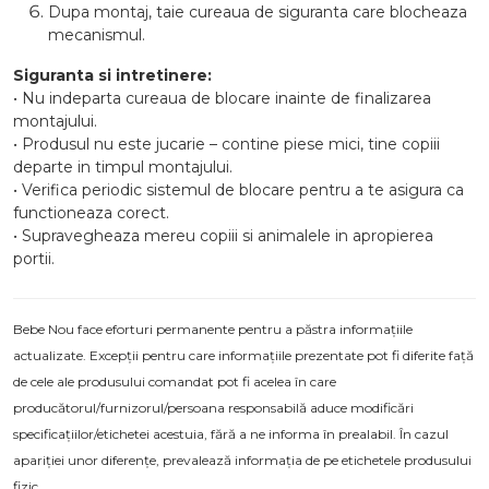
Dupa montaj, taie cureaua de siguranta care blocheaza
mecanismul.
Siguranta si intretinere:
• Nu indeparta cureaua de blocare inainte de finalizarea
montajului.
• Produsul nu este jucarie – contine piese mici, tine copiii
departe in timpul montajului.
• Verifica periodic sistemul de blocare pentru a te asigura ca
functioneaza corect.
• Supravegheaza mereu copiii si animalele in apropierea
portii.
Bebe Nou face eforturi permanente pentru a păstra informațiile
actualizate. Excepții pentru care informațiile prezentate pot fi diferite față
de cele ale produsului comandat pot fi acelea în care
producătorul/furnizorul/persoana responsabilă aduce modificări
specificațiilor/etichetei acestuia, fără a ne informa în prealabil. În cazul
apariției unor diferențe, prevalează informația de pe etichetele produsului
fizic.