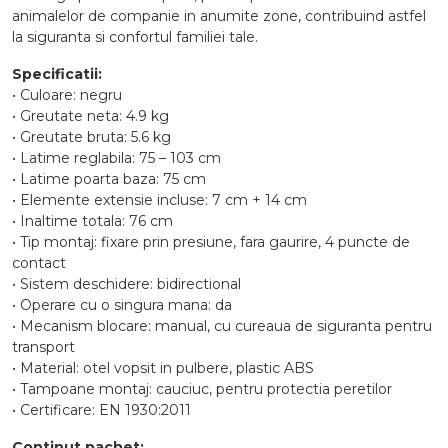
animalelor de companie in anumite zone, contribuind astfel
la siguranta si confortul familiei tale.
Specificatii:
• Culoare: negru
• Greutate neta: 4.9 kg
• Greutate bruta: 5.6 kg
• Latime reglabila: 75 – 103 cm
• Latime poarta baza: 75 cm
• Elemente extensie incluse: 7 cm + 14 cm
• Inaltime totala: 76 cm
• Tip montaj: fixare prin presiune, fara gaurire, 4 puncte de
contact
• Sistem deschidere: bidirectional
• Operare cu o singura mana: da
• Mecanism blocare: manual, cu cureaua de siguranta pentru
transport
• Material: otel vopsit in pulbere, plastic ABS
• Tampoane montaj: cauciuc, pentru protectia peretilor
• Certificare: EN 1930:2011
Continut pachet: