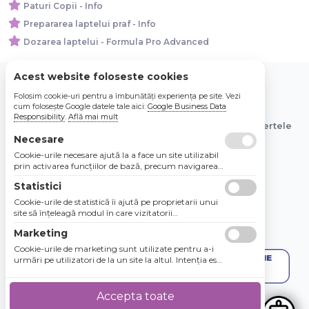
Paturi Copii - Info
Prepararea laptelui praf - Info
Dozarea laptelui - Formula Pro Advanced
Acest website foloseste cookies
Folosim cookie-uri pentru a îmbunătăți experiența pe site. Vezi
© 2026 Bebe Nou Online Store SRL
cum folosește Google datele tale aici:
Google Business Data
Responsibility
.
Află mai mult
Toate preturile sunt exprimate in lei si includ tva. Ofertele
sunt valabile in limita stocului disponibil.
Necesare
Cookie-urile necesare ajută la a face un site utilizabil
prin activarea funcţiilor de bază, precum navigarea
în pagină şi accesul la zonele securizate de pe site.
Statistici
Site-ul nu poate funcţiona corespunzător fără aceste
cookie-uri.
Cookie-urile de statistică îi ajută pe proprietarii unui
site să înţeleagă modul în care vizitatorii
interacţionează cu site-urile prin colectarea şi
Marketing
raportarea informaţiilor în mod anonim.
Cookie-urile de marketing sunt utilizate pentru a-i
urmări pe utilizatori de la un site la altul. Intenţia este
de a afişa anunţuri relevante şi antrenante pentru
utilizatorii individuali, aşadar ele sunt mai valoroase
pentru agenţiile de puiblicitate şi părţile terţe care se
Accepta toate
ocupă de publicitate.