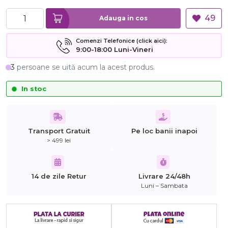
49
Adauga in cos
Comenzi Telefonice (click aici):
9:00-18:00 Luni-Vineri
3
persoane se uită acum la acest produs.
In stoc
Transport Gratuit
Pe loc banii inapoi
> 499 lei
14 de zile Retur
Livrare 24/48h
Luni – Sambata