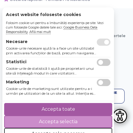
Acest website foloseste cookies
Folosim cookie-uri pentru a îmbunătăți experiența pe site. Vezi
© 2026 Bebe Nou Online Store SRL
cum folosește Google datele tale aici:
Google Business Data
Responsibility
.
Află mai mult
Toate preturile sunt exprimate in lei si includ tva. Ofertele
sunt valabile in limita stocului disponibil.
Necesare
Cookie-urile necesare ajută la a face un site utilizabil
prin activarea funcţiilor de bază, precum navigarea
în pagină şi accesul la zonele securizate de pe site.
Statistici
Site-ul nu poate funcţiona corespunzător fără aceste
cookie-uri.
Cookie-urile de statistică îi ajută pe proprietarii unui
site să înţeleagă modul în care vizitatorii
interacţionează cu site-urile prin colectarea şi
Marketing
raportarea informaţiilor în mod anonim.
Cookie-urile de marketing sunt utilizate pentru a-i
urmări pe utilizatori de la un site la altul. Intenţia este
de a afişa anunţuri relevante şi antrenante pentru
utilizatorii individuali, aşadar ele sunt mai valoroase
pentru agenţiile de puiblicitate şi părţile terţe care se
Accepta toate
ocupă de publicitate.
Accepta selectia
4.8 / 5
★★★★★