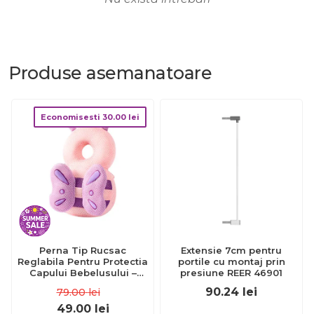
Produse
asemanatoare
Economisesti
30.00
lei
Perna Tip Rucsac
Extensie 7cm pentru
Reglabila Pentru Protectia
portile cu montaj prin
Capului Bebelusului –
presiune REER 46901
Fluture Roz – Mov
90.24
lei
79.00
lei
49.00
lei