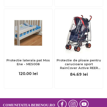
Protectie laterala pat Mos
Protectie de ploaie pentru
Ene - MES008
carucioare sport
RainCover Active REER
70533
120.00
lei
84.69
lei
COMUNITATEA BEBENOU.RO