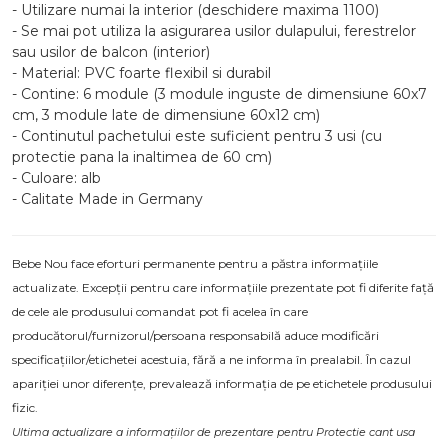
- Utilizare numai la interior (deschidere maxima 1100)
- Se mai pot utiliza la asigurarea usilor dulapului, ferestrelor
sau usilor de balcon (interior)
- Material: PVC foarte flexibil si durabil
- Contine: 6 module (3 module inguste de dimensiune 60x7
cm, 3 module late de dimensiune 60x12 cm)
- Continutul pachetului este suficient pentru 3 usi (cu
protectie pana la inaltimea de 60 cm)
- Culoare: alb
- Calitate Made in Germany
Bebe Nou face eforturi permanente pentru a păstra informațiile
actualizate. Excepții pentru care informațiile prezentate pot fi diferite față
de cele ale produsului comandat pot fi acelea în care
producătorul/furnizorul/persoana responsabilă aduce modificări
specificațiilor/etichetei acestuia, fără a ne informa în prealabil. În cazul
apariției unor diferențe, prevalează informația de pe etichetele produsului
fizic.
Ultima actualizare a informațiilor de prezentare pentru Protectie cant usa