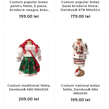
Costum popular botez
Costum popular botez
pentru fetite, 6 piese,
baiat broderie Rosie,
broderie neagra, brau
Denikos® 678 NIK4924
tricolor, Denikos® 1025
199.00
lei
179.00
lei
NIK5560
Costum traditional fetita,
Costum national botez
Denikos® 680 NIK4926
fetite, Denikos® 684
NIK4930
209.00
lei
199.00
lei