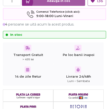
136
Adauga in cos
Comenzi Telefonice (click aici):
9:00-18:00 Luni-Vineri
4
persoane se uită acum la acest produs.
In stoc
Transport Gratuit
Pe loc banii inapoi
> 499 lei
14 de zile Retur
Livrare 24/48h
Luni – Sambata