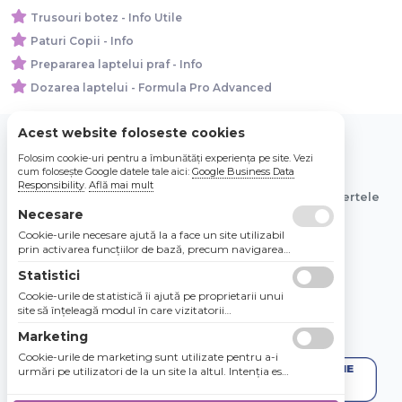
Trusouri botez - Info Utile
Paturi Copii - Info
Prepararea laptelui praf - Info
Dozarea laptelui - Formula Pro Advanced
Acest website foloseste cookies
Folosim cookie-uri pentru a îmbunătăți experiența pe site. Vezi
© 2026 Bebe Nou Online Store SRL
cum folosește Google datele tale aici:
Google Business Data
Responsibility
.
Află mai mult
Toate preturile sunt exprimate in lei si includ tva. Ofertele
sunt valabile in limita stocului disponibil.
Necesare
Cookie-urile necesare ajută la a face un site utilizabil
prin activarea funcţiilor de bază, precum navigarea
în pagină şi accesul la zonele securizate de pe site.
Statistici
Site-ul nu poate funcţiona corespunzător fără aceste
cookie-uri.
Cookie-urile de statistică îi ajută pe proprietarii unui
site să înţeleagă modul în care vizitatorii
interacţionează cu site-urile prin colectarea şi
Marketing
raportarea informaţiilor în mod anonim.
Cookie-urile de marketing sunt utilizate pentru a-i
urmări pe utilizatori de la un site la altul. Intenţia este
de a afişa anunţuri relevante şi antrenante pentru
utilizatorii individuali, aşadar ele sunt mai valoroase