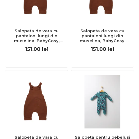
Salopeta de vara cu
Salopeta de vara cu
pantaloni lungi din
pantaloni lungi din
muselina, BabyCosy,
muselina, BabyCosy,
100%bumbac, caramiziu
100%bumbac, caramiziu
151.00
lei
151.00
lei
(Marime: 18-24 Luni)
(Marime: 6-9 luni) JEMBC-
JEMBC-CSYM7007-18
CSYM7007-6
Salopeta de vara cu
Salopeta pentru bebelusi