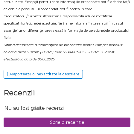
actualizate. Excepții pentru care informațiile prezentate pot fi diferite față
de cele ale produsului comandat pot fi acelea în care
producătorul/furnizorul/persoana responsabilă aduce modificări
specificațiilor/etichetei acestuia, fără a ne informa în prealabil. În cazul
apariției unor diferențe, prevalează informația de pe etichetele produsului
fizic.
Ultima actualizare a informațiilor de prezentare pentru Romper bebelusi
colectia Nicol "Tukan" (186023) mar. 56 PMICNICOL-186023-56 a fost
efectuată la data de 05.08.2026
Raportează o inexactitate la descriere
Recenzii
Nu au fost găsite recenzii
Scrie o recenzie