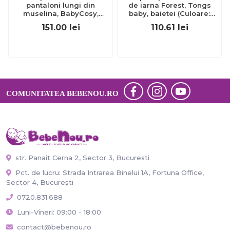
pantaloni lungi din
de iarna Forest, Tongs
muselina, BabyCosy,
baby, baietei (Culoare:
100%bumbac, caramiziu
Maro, Marime: 6-9 luni)
151.00
lei
110.61
lei
(Marime: 9-12 luni) JEMBC-
JEMtgs_4581_6
CSYM7007-9
COMUNITATEA BEBENOU.RO
str. Panait Cerna 2, Sector 3, Bucuresti
Pct. de lucru: Strada Intrarea Binelui 1A, Fortuna Office,
Sector 4, București
0720.831.688
Luni-Vineri: 09:00 - 18:00
contact@bebenou.ro