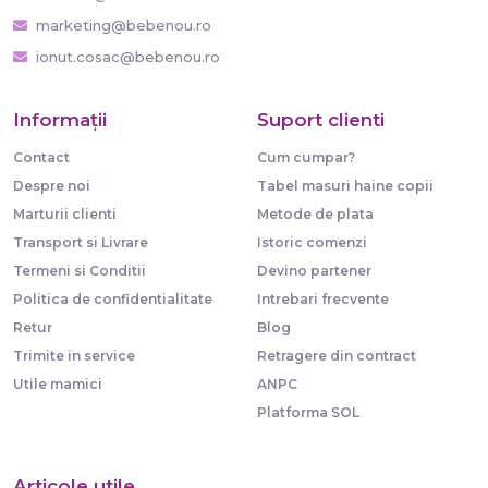
marketing@bebenou.ro
ionut.cosac@bebenou.ro
Informaţii
Suport clienti
Contact
Cum cumpar?
Despre noi
Tabel masuri haine copii
Marturii clienti
Metode de plata
Transport si Livrare
Istoric comenzi
Termeni si Conditii
Devino partener
Politica de confidentialitate
Intrebari frecvente
Retur
Blog
Trimite in service
Retragere din contract
Utile mamici
ANPC
Platforma SOL
Articole utile