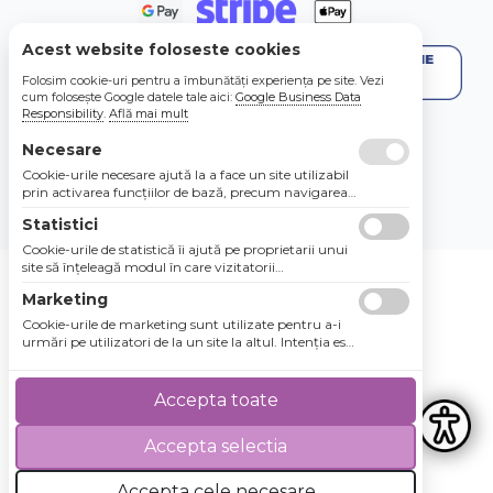
Acest website foloseste cookies
Folosim cookie-uri pentru a îmbunătăți experiența pe site. Vezi
cum folosește Google datele tale aici:
Google Business Data
Responsibility
.
Află mai mult
Necesare
4.8 / 5
★★★★★
Cookie-urile necesare ajută la a face un site utilizabil
prin activarea funcţiilor de bază, precum navigarea
în pagină şi accesul la zonele securizate de pe site.
Statistici
Site-ul nu poate funcţiona corespunzător fără aceste
cookie-uri.
Cookie-urile de statistică îi ajută pe proprietarii unui
site să înţeleagă modul în care vizitatorii
interacţionează cu site-urile prin colectarea şi
Marketing
raportarea informaţiilor în mod anonim.
Cookie-urile de marketing sunt utilizate pentru a-i
urmări pe utilizatori de la un site la altul. Intenţia este
de a afişa anunţuri relevante şi antrenante pentru
utilizatorii individuali, aşadar ele sunt mai valoroase
pentru agenţiile de puiblicitate şi părţile terţe care se
Accepta toate
ocupă de publicitate.
Accepta selectia
Accepta cele necesare