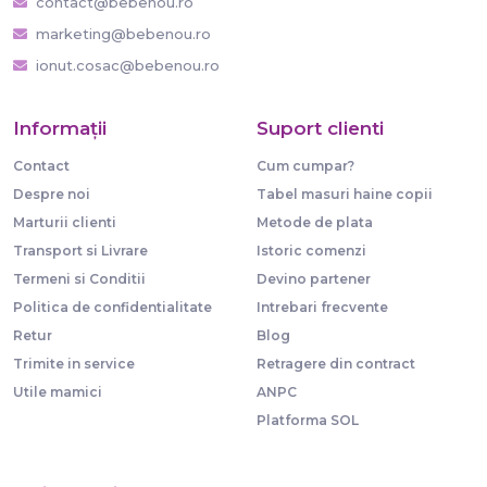
contact@bebenou.ro
marketing@bebenou.ro
ionut.cosac@bebenou.ro
Informaţii
Suport clienti
Contact
Cum cumpar?
Despre noi
Tabel masuri haine copii
Marturii clienti
Metode de plata
Transport si Livrare
Istoric comenzi
Termeni si Conditii
Devino partener
Politica de confidentialitate
Intrebari frecvente
Retur
Blog
Trimite in service
Retragere din contract
Utile mamici
ANPC
Platforma SOL