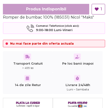
Produs Indisponibil
1
Romper de bumbac 100% (185031) Nicol "Maks"
Comenzi Telefonice (click aici):
9:00-18:00 Luni-Vineri
Nu mai face parte din oferta actuala
Transport Gratuit
Pe loc banii inapoi
> 499 lei
14 de zile Retur
Livrare 24/48h
Luni – Sambata