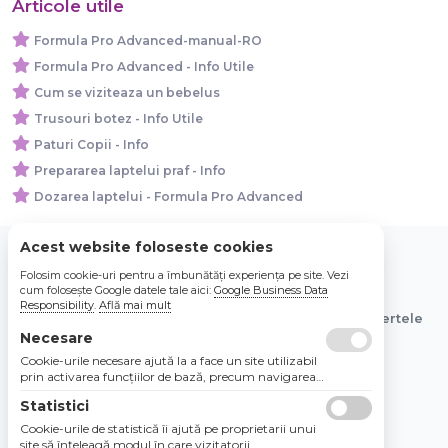
Articole utile
Formula Pro Advanced-manual-RO
Formula Pro Advanced - Info Utile
Cum se viziteaza un bebelus
Trusouri botez - Info Utile
Paturi Copii - Info
Prepararea laptelui praf - Info
Dozarea laptelui - Formula Pro Advanced
Acest website foloseste cookies
Folosim cookie-uri pentru a îmbunătăți experiența pe site. Vezi
© 2026 Bebe Nou Online Store SRL
cum folosește Google datele tale aici:
Google Business Data
Responsibility
.
Află mai mult
Toate preturile sunt exprimate in lei si includ tva. Ofertele
sunt valabile in limita stocului disponibil.
Necesare
Cookie-urile necesare ajută la a face un site utilizabil
prin activarea funcţiilor de bază, precum navigarea
în pagină şi accesul la zonele securizate de pe site.
Statistici
Site-ul nu poate funcţiona corespunzător fără aceste
cookie-uri.
Cookie-urile de statistică îi ajută pe proprietarii unui
site să înţeleagă modul în care vizitatorii