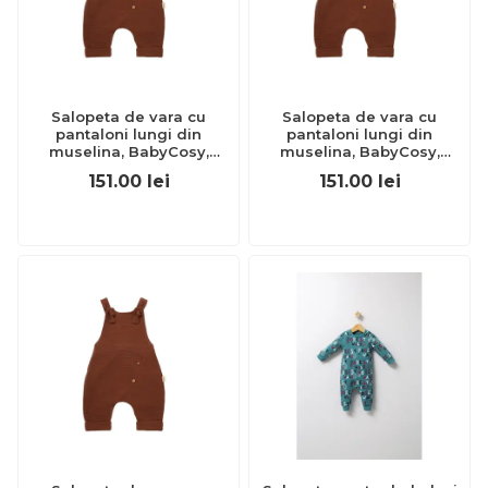
Salopeta de vara cu
Salopeta de vara cu
pantaloni lungi din
pantaloni lungi din
muselina, BabyCosy,
muselina, BabyCosy,
100%bumbac, caramiziu
100%bumbac, caramiziu
151.00
lei
151.00
lei
(Marime: 18-24 Luni)
(Marime: 6-9 luni) JEMBC-
JEMBC-CSYM7007-18
CSYM7007-6