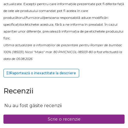
actualizate. Excepții pentru care informațiile prezentate pot fi diferite față
de cele ale produsului comandat pot fi acelea în care
producătorul/furnizorul/persoana responsabilă aduce modificări
specificațiilor/etichetei acestuia, fără a ne informa în prealabil. În cazul
apariției unor diferențe, prevalează informația de pe etichetele produsului
fizic.
Ultima actualizare a informațiilor de prezentare pentru Romper de bumbac
100% (185031) Nicol "Maks" mar. 80 PMICNICOL-185031-80 a fost efectuată la
data de 05.08.2026
Raportează o inexactitate la descriere
Recenzii
Nu au fost găsite recenzii
Scrie o recenzie