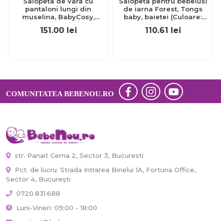
Salopeta de vara cu
Salopeta pentru bebelusi
pantaloni lungi din
de iarna Forest, Tongs
muselina, BabyCosy,
baby, baietei (Culoare:
100%bumbac, caramiziu
Maro, Marime: 6-9 luni)
151.00
lei
110.61
lei
(Marime: 9-12 luni) JEMBC-
JEMtgs_4581_6
CSYM7007-9
COMUNITATEA BEBENOU.RO
str. Panait Cerna 2, Sector 3, Bucuresti
Pct. de lucru: Strada Intrarea Binelui 1A, Fortuna Office,
Sector 4, București
0720.831.688
Luni-Vineri: 09:00 - 18:00