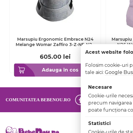
Marsupiu Ergonomic Embrace N24
Marsupiu 
Melange Womar Zaffiro 3-Z-NE-N24
N26 Wo
BBJ3-Z-NE-N24_Gri
BBJ3-
Acest website fol
605.00
lei
Folosim cookie-uri 
Adauga in cos
tale aici:
Google Busi
Necesare
Cookie-urile necesar
COMUNITATEA BEBENOU.RO
precum navigarea în
poate funcţiona co
Statistici
Informaţii
Cookie-urile de stat