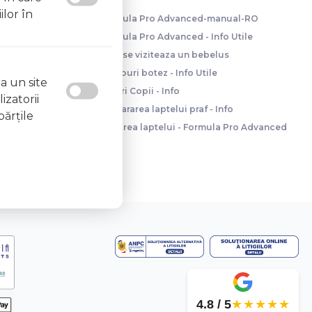
ilor în
Formula Pro Advanced-manual-RO
Formula Pro Advanced - Info Utile
Cum se viziteaza un bebelus
Trusouri botez - Info Utile
a un site
Paturi Copii - Info
izatorii
Prepararea laptelui praf - Info
părţile
Dozarea laptelui - Formula Pro Advanced
4.8 / 5
★★★★★