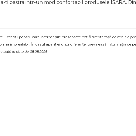
-ti pastra intr-un mod confortabil produsele ISARA. Di
 Excepții pentru care informațiile prezentate pot fi diferite față de cele ale 
forma în prealabil. În cazul apariției unor diferențe, prevalează informația de pe
ectuată la data de 08.08.2026