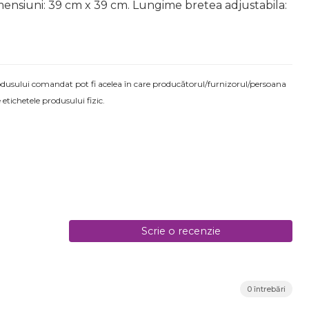
mensiuni: 39 cm x 39 cm. Lungime bretea adjustabila:
produsului comandat pot fi acelea în care producătorul/furnizorul/persoana
 etichetele produsului fizic.
Scrie o recenzie
0 întrebări