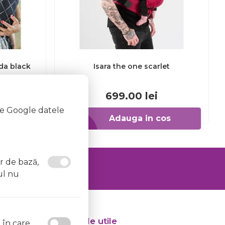
da black
Isara the one scarlet
699.00
lei
te Google datele
os
Adauga in cos
or de bază,
ul nu
Articole utile
l în care