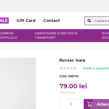
ALE
Gift Card
Contact
CAMERA
CARUCIOARE SI ARTICOLE
JUCA
COPILULUI
TRANSPORT
JOC
Rucsac isara
Scrie o recenz
COD:
ISR170
79.00
lei
(TVA inclus)