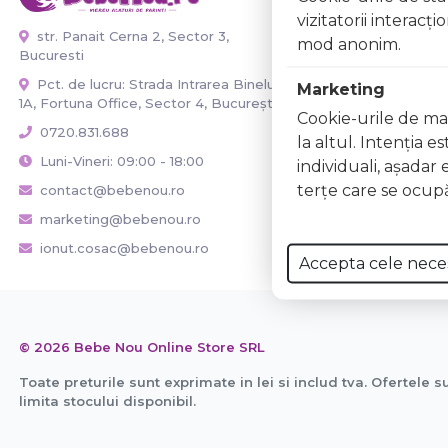
vizitatorii interacţ
Contact
str. Panait Cerna 2, Sector 3,
mod anonim.
Despre noi
Bucuresti
Marturii clienti
Pct. de lucru: Strada Intrarea Binelui
Marketing
1A, Fortuna Office, Sector 4, București
Transport si Li
Cookie-urile de mar
Termeni si Cond
0720.831.688
la altul. Intenţia e
Politica de con
Luni-Vineri: 09:00 - 18:00
individuali, aşadar 
Retur
terţe care se ocupă
contact@bebenou.ro
Trimite in serv
marketing@bebenou.ro
Utile mamici
ionut.cosac@bebenou.ro
Accepta cele nece
© 2026 Bebe Nou Online Store SRL
Toate preturile sunt exprimate in lei si includ tva. Ofertele s
limita stocului disponibil.