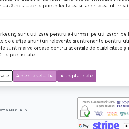
ionează cu site-urile prin colectarea şi raportarea informaţi
Cum cumpar?
Tabel masuri haine copii
Metode de plata
vrare
Istoric comenzi
keting sunt utilizate pentru a-i urmări pe utilizatori de l
itii
Devino partener
ste de a afişa anunţuri relevante şi antrenante pentru util
fidentialitate
Intrebari frecvente
ele sunt mai valoroase pentru agenţiile de puiblicitate şi 
Blog
 de publicitate.
ice
Retragere din contract
ANPC
Platforma SOL
sare
Accepta selectia
Accepta toate
unt valabile in