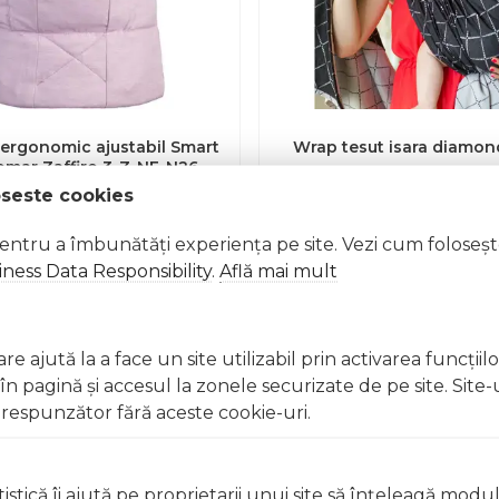
ergonomic ajustabil Smart
Wrap tesut isara diamon
mar Zaffiro 3-Z-NE-N26
Z-NE-N26_Melange pink
oseste cookies
593.00
lei
309.00
lei
pentru a îmbunătăți experiența pe site. Vezi cum foloseș
Adauga in cos
Adauga in c
ness Data Responsibility
.
Află mai mult
e ajută la a face un site utilizabil prin activarea funcţiil
 pagină şi accesul la zonele securizate de pe site. Site-
respunzător fără aceste cookie-uri.
Suport clienti
istică îi ajută pe proprietarii unui site să înţeleagă modu