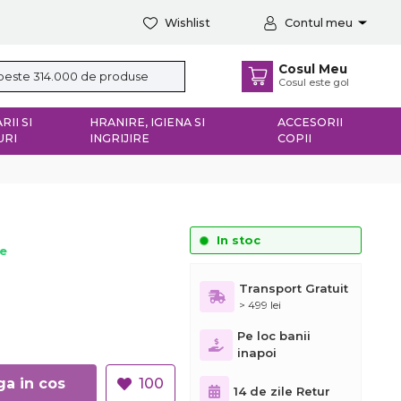
Wishlist
Contul meu
Cosul Meu
Cosul este gol
RII SI
HRANIRE, IGIENA SI
ACCESORII
URI
INGRIJIRE
COPII
In stoc
ie
Transport Gratuit
> 499 lei
Pe loc banii
inapoi
Adauga in cos
100
14 de zile Retur