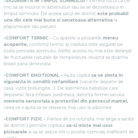
-SIGURANTA IN TIMPUL SOMNULUI -
Elimina riscul ca cel
mic sa se incurce in asternuturi sau sa se dezveleasca in
timpul somnului. De aceea sacul de dormit
este probabil
una din cele mai buna si sanatoasa alternativa
la
plapumioare sau paturici.
-CONFORT TERMIC -
Cu spatele si picioarele
mereu
acoperite,
confortul termic al copilului este asigurat pe
toata perioada somnului. Astfel, acesta nu mai este deranjat
de fluctuatiile naturale de temperatura, reusind sa doarma
linistit pana dimineata.
-CONFORT EMOTIONAL -
Ajuta copilul
sa se simta in
siguranta in conditii nefamiliare
(vacante departe de
casa, vizite prelungite….). De asemenea bebelusii care
depasesc faza infasarii, pastreaza, datorita formei sacului,
memoria senzoriala a protectiei din pantecul mamei,
ceea ce ii ajuta sa se relaxeze mai usor la adormire.
-CONFORT FIZIC -
Partea de jos rotunjita, mai larga a sacilor
de dormit ii permite copilului
sa-si miste mai usor
picioarele
si sa se aseze intr-o pozitie comoda, indiferent de