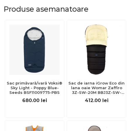
Produse
asemanatoare
Sac primăvară/vară Voksi®
Sac de iarna iGrow Eco din
Sky Light - Poppy Blue-
lana oaie Womar Zaffiro
Seeds BSF11009775-PBS
3Z-SW-20M BBJ3Z-SW-
20M_Negru
680.00
lei
412.00
lei