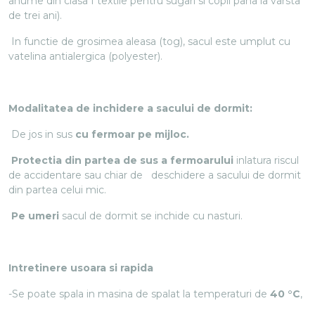
anume din clasa I textile pentru sugari si copii pana la varsta
de trei ani).
In functie de grosimea aleasa (tog), sacul este umplut cu
vatelina antialergica (polyester).
Modalitatea de inchidere a sacului de dormit:
De jos in sus
cu fermoar pe mijloc.
Protectia din partea de sus a fermoarului
inlatura riscul
de accidentare sau chiar de deschidere a sacului de dormit
din partea celui mic.
Pe umeri
sacul de dormit se inchide cu nasturi.
Intretinere usoara si rapida
-Se poate spala in masina de spalat la temperaturi de
40 °C
,