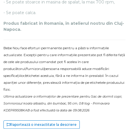
- Se poate stoarce in masina de spalat, la max 700 rpm,
- Se poate calca.
Produs fabricat in Romania, în atelierul nostru din Cluj-
Napoca.
Bebe Nou face eforturi permanente pentru a păstra informațiile
actualizate. Excepții pentru care informațiile prezentate pot fi diferite față
de cele ale produsului comandat pot fi acelea în care
producătorul/furnizorul/persoana responsabilă aduce modificări
specificațiilor/etichetei acestuia, fără a ne informa în prealabil. În cazul
apariției unor diferențe, prevalează informația de pe etichetele produsului
fizic.
Ultima actualizare a informațiilor de prezentare pentru Sac de dormit copii,
Somnorosul koala albastru, din bumbac, 95 cm, 0.8 tog - Primavara
KDEPR9508KAB a fost efectuată la data de 09.08.2026
Raportează o inexactitate la descriere