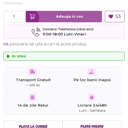
(TVA inclus)
53
Adauga in cos
Comenzi Telefonice (click aici):
9:00-18:00 Luni-Vineri
4
persoane se uită acum la acest produs.
In stoc
Transport Gratuit
Pe loc banii inapoi
> 499 lei
14 de zile Retur
Livrare 24/48h
Luni – Sambata