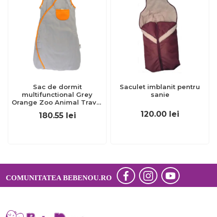
Sac de dormit
Saculet imblanit pentru
multifunctional Grey
sanie
Orange Zoo Animal Travel
0-3 luni 2.5 Tog
120.00
lei
180.55
lei
BBXUK1080-25
COMUNITATEA BEBENOU.RO