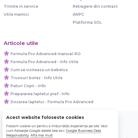
Trimite in service
Retragere din contract
Utile mamici
ANPC
Platforma SOL
Articole utile
Formula Pro Advanced-manual-RO
Formula Pro Advanced - Info Utile
Cum se viziteaza un bebelus
Trusouri botez - Info Utile
Paturi Copii - Info
Prepararea laptelui praf - Info
Dozarea laptelui - Formula Pro Advanced
Acest website foloseste cookies
Folosim cookie-uri pentru a îmbunătăți experiența pe site. Vezi
© 2026 Bebe Nou Online Store SRL
cum folosește Google datele tale aici:
Google Business Data
Responsibility
.
Află mai mult