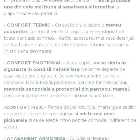
timpul somnului. De aceea sacul de dormit
este probabil
una din cele mai buna si sanatoasa alternativa
la
plapumioare sau paturici.
- CONFORT TERMIC -
Cu spatele si picioarele
mereu
acoperite
, confortul termic al copilului este asigurat pe
toata perioada somnului. Astfel, acesta nu mai este deranjat
de fluctuatiile naturale de temperatura, reusind sa doarma
linistit pana dimineata.
- CONFORT EMOTIONAL -
Ajuta copilul
sa se simta in
siguranta in conditii nefamiliare
(vacante departe de
casa, vizite prelungite….). De asemenea bebelusii care
depasesc faza infasarii, pastreaza, datorita formei sacului,
memoria senzoriala a protectiei din pantecul mamei,
ceea ce ii ajuta sa se relaxeze mai usor la adormire.
-CONFORT FIZIC -
Partea de jos rotunjita, mai larga a sacilor
de dormit ii permite copilului
sa-si miste mai usor
picioarele
si sa se aseze intr-o pozitie comoda, indiferent de
varsta.
- ATASAMENT ARMONIOS -
Culorile si designul