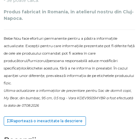
- Se poate calca.
Produs fabricat in Romania, în atelierul nostru din Cluj-
Napoca.
Bebe Nou face eforturi permanente pentru a păstra informațiile
actualizate. Excepții pentru care informațiile prezentate pot fi diferite față
de cele ale produsului comandat pot fi acelea în care
producătorul/furnizorul/persoana responsabilă aduce modificări
specificațiilor/etichetei acestuia, fără a ne informa în prealabil. În cazul
apariției unor diferențe, prevalează informația de pe etichetele produsului
fizic.
Ultima actualizare a informațiilor de prezentare pentru Sac de dormit copii,
My Bear, din bumbac, 95 cm, 0.5 tog - Vara KDEV9505MYBR a fost efectuată
la data de 07.08.2026
Raportează o inexactitate la descriere