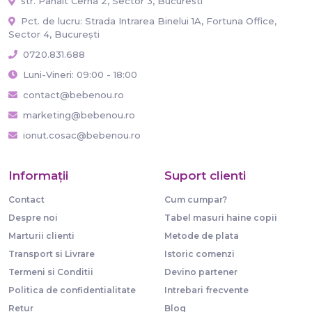
str. Panait Cerna 2, Sector 3, Bucuresti
Pct. de lucru: Strada Intrarea Binelui 1A, Fortuna Office,
Sector 4, București
0720.831.688
Luni-Vineri: 09:00 - 18:00
contact@bebenou.ro
marketing@bebenou.ro
ionut.cosac@bebenou.ro
Informaţii
Suport clienti
Contact
Cum cumpar?
Despre noi
Tabel masuri haine copii
Marturii clienti
Metode de plata
Transport si Livrare
Istoric comenzi
Termeni si Conditii
Devino partener
Politica de confidentialitate
Intrebari frecvente
Retur
Blog