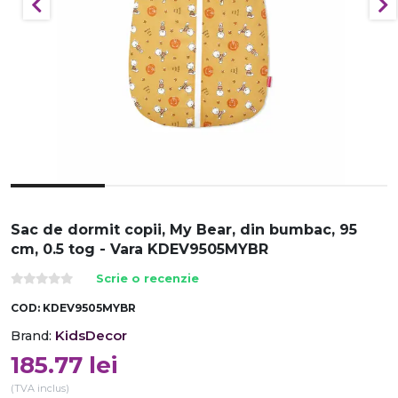
Sac de dormit copii, My Bear, din bumbac, 95
cm, 0.5 tog - Vara KDEV9505MYBR
Scrie o recenzie
COD:
KDEV9505MYBR
KidsDecor
Brand:
185.77
lei
(TVA inclus)