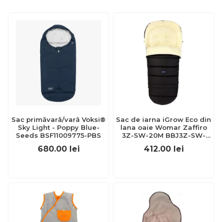
Sac primăvară/vară Voksi®
Sac de iarna iGrow Eco din
Sky Light - Poppy Blue-
lana oaie Womar Zaffiro
Seeds BSF11009775-PBS
3Z-SW-20M BBJ3Z-SW-
20M_Negru
680.00
lei
412.00
lei