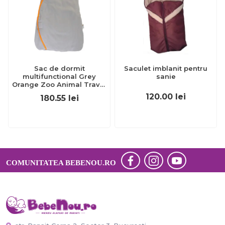
Sac de dormit
Saculet imblanit pentru
multifunctional Grey
sanie
Orange Zoo Animal Travel
0-3 luni 2.5 Tog
120.00
lei
180.55
lei
BBXUK1080-25
COMUNITATEA BEBENOU.RO