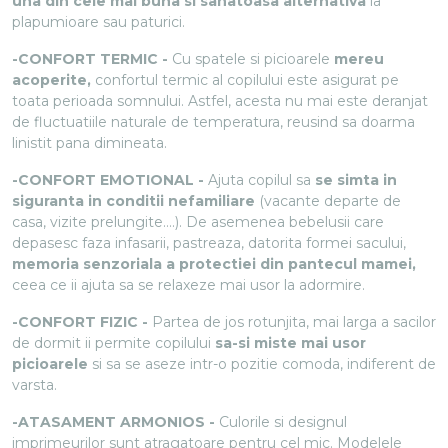
una din cele mai buna si sanatoasa alternativa
la
plapumioare sau paturici.
-CONFORT TERMIC -
Cu spatele si picioarele
mereu
acoperite,
confortul termic al copilului este asigurat pe
toata perioada somnului. Astfel, acesta nu mai este deranjat
de fluctuatiile naturale de temperatura, reusind sa doarma
linistit pana dimineata.
-CONFORT EMOTIONAL -
Ajuta copilul sa
se simta in
siguranta in conditii nefamiliare
(vacante departe de
casa, vizite prelungite….). De asemenea bebelusii care
depasesc faza infasarii, pastreaza, datorita formei sacului,
memoria senzoriala a protectiei din pantecul mamei,
ceea ce ii ajuta sa se relaxeze mai usor la adormire.
-CONFORT FIZIC -
Partea de jos rotunjita, mai larga a sacilor
de dormit ii permite copilului
sa-si miste mai usor
picioarele
si sa se aseze intr-o pozitie comoda, indiferent de
varsta.
-ATASAMENT ARMONIOS -
Culorile si designul
imprimeurilor sunt atragatoare pentru cel mic. Modelele