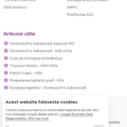
Utile mamici
ANPC
Platforma SOL
Articole utile
Formula Pro Advanced-manual-RO
Formula Pro Advanced - Info Utile
Cum se viziteaza un bebelus
Trusouri botez - Info Utile
Paturi Copii - Info
Prepararea laptelui praf - Info
Dozarea laptelui - Formula Pro Advanced
Acest website foloseste cookies
Folosim cookie-uri pentru a îmbunătăți experiența pe site. Vezi
© 2026 Bebe Nou Online Store SRL
cum folosește Google datele tale aici:
Google Business Data
Responsibility
.
Află mai mult
Toate preturile sunt exprimate in lei si includ tva. Ofertele