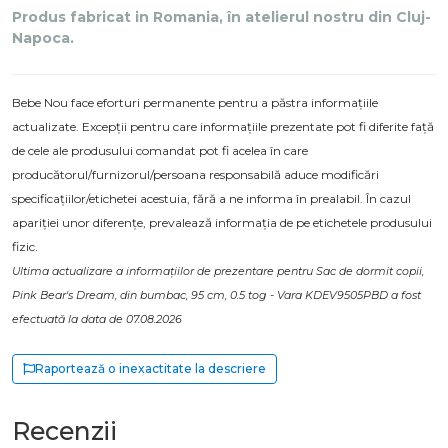
Produs fabricat in Romania, în atelierul nostru din Cluj-
Napoca.
Bebe Nou face eforturi permanente pentru a păstra informațiile
actualizate. Excepții pentru care informațiile prezentate pot fi diferite față
de cele ale produsului comandat pot fi acelea în care
producătorul/furnizorul/persoana responsabilă aduce modificări
specificațiilor/etichetei acestuia, fără a ne informa în prealabil. În cazul
apariției unor diferențe, prevalează informația de pe etichetele produsului
fizic.
Ultima actualizare a informațiilor de prezentare pentru Sac de dormit copii,
Pink Bear's Dream, din bumbac, 95 cm, 0.5 tog - Vara KDEV9505PBD a fost
efectuată la data de 07.08.2026
Raportează o inexactitate la descriere
Recenzii