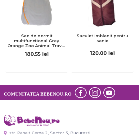
Sac de dormit
Saculet imblanit pentru
multifunctional Grey
sanie
Orange Zoo Animal Travel
0-3 luni 2.5 Tog
120.00
lei
180.55
lei
BBXUK1080-25
COMUNITATEA BEBENOU.RO
str. Panait Cerna 2, Sector 3, Bucuresti