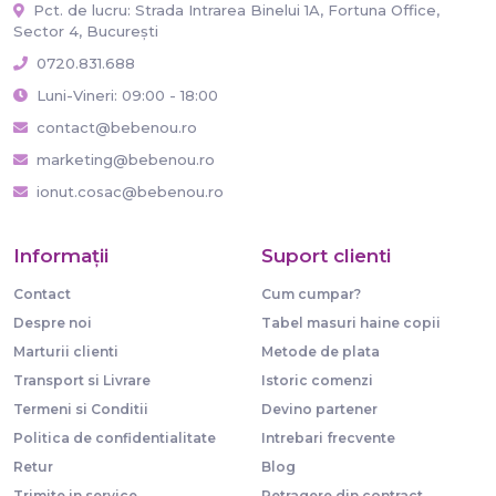
Pct. de lucru: Strada Intrarea Binelui 1A, Fortuna Office,
Sector 4, București
0720.831.688
Luni-Vineri: 09:00 - 18:00
contact@bebenou.ro
marketing@bebenou.ro
ionut.cosac@bebenou.ro
Informaţii
Suport clienti
Contact
Cum cumpar?
Despre noi
Tabel masuri haine copii
Marturii clienti
Metode de plata
Transport si Livrare
Istoric comenzi
Termeni si Conditii
Devino partener
Politica de confidentialitate
Intrebari frecvente
Retur
Blog
Trimite in service
Retragere din contract