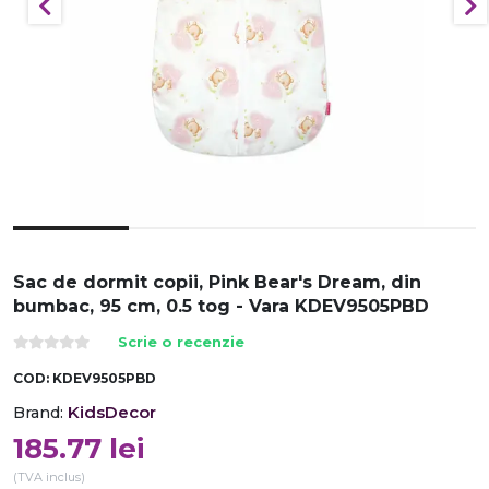
Sac de dormit copii, Pink Bear's Dream, din
bumbac, 95 cm, 0.5 tog - Vara KDEV9505PBD
Scrie o recenzie
COD:
KDEV9505PBD
KidsDecor
Brand:
185.77
lei
(TVA inclus)