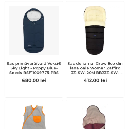
Sac primăvară/vară Voksi®
Sac de iarna iGrow Eco din
Sky Light - Poppy Blue-
lana oaie Womar Zaffiro
Seeds BSF11009775-PBS
3Z-SW-20M BBJ3Z-SW-
20M_Negru
680.00
lei
412.00
lei