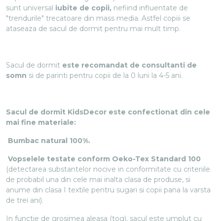
sunt universal
iubite de copii,
nefiind influentate de
"trendurile" trecatoare din mass media. Astfel copiii se
ataseaza de sacul de dormit pentru mai mult timp.
Sacul de dormit
este recomandat de consultanti de
somn
si de parinti pentru copii de la 0 luni la 4-5 ani.
Sacul de dormit KidsDecor este confectionat din cele
mai fine materiale:
Bumbac natural 100%.
Vopselele testate conform Oeko-Tex Standard 100
(detectarea substantelor nocive in conformitate cu criteriile
de probabil una din cele mai inalta clasa de produse, si
anume din clasa I textile pentru sugari si copii pana la varsta
de trei ani).
In functie de grosimea aleasa (tog), sacul este umplut cu