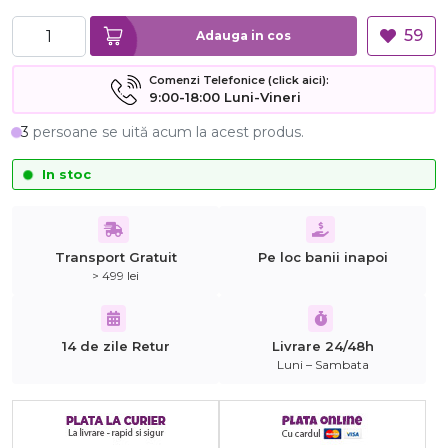
59
Adauga in cos
Comenzi Telefonice (click aici):
9:00-18:00 Luni-Vineri
3
persoane se uită acum la acest produs.
In stoc
Transport Gratuit
Pe loc banii inapoi
> 499 lei
14 de zile Retur
Livrare 24/48h
Luni – Sambata