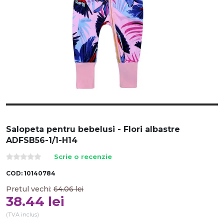
Salopeta pentru bebelusi - Flori albastre
ADFSB56-1/1-H14
Scrie o recenzie
COD:
10140784
Pretul vechi:
64.06
lei
38.44
lei
(TVA inclus)