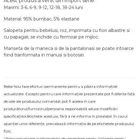
Acest produs a venit din import serie:
Marimi: 3-6, 6-9, 9-12, 12-18, 18-24 luni
Material: 95% bumbac, 5% elastane
Salopeta pentru bebelusi, roz, imprimata cu flori albastre si
cu papagali, se inchide cu fermoar pe mijloc.
Manseta de la maneca si de la pantalonasi se poate intoarce
fiind tranformata in manusi si botosei.
Bebe Nou face eforturi permanente pentru a păstra informațiile
actualizate. Excepții pentru care informațiile prezentate pot fi diferite față
de cele ale produsului comandat pot fi acelea în care
producătorul/furnizorul/persoana responsabilă aduce modificări
specificațiilor/etichetei acestuia, fără a ne informa în prealabil. În cazul
apariției unor diferențe, prevalează informația de pe etichetele produsului
fizic.
Ultima actualizare a informațiilor de prezentare pentru Salopeta pentru