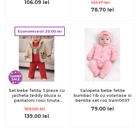
106.09
lei
131.17
lei
JEMtgs_4531_6
78.70
lei
Economisesti
20.00
lei
Set bebe fetita 3 piese cu
Salopeta bebe fetite
jacheta teddy bluza si
bumbac rib cu volanase si
pantaloni rosii tinuta
bentita set roz tram0037
calduroasa iarna trpb0171
79.00
lei
159.00
lei
139.00
lei