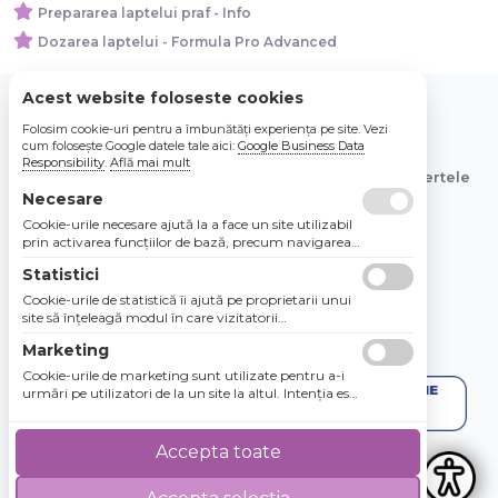
Prepararea laptelui praf - Info
Dozarea laptelui - Formula Pro Advanced
Acest website foloseste cookies
Folosim cookie-uri pentru a îmbunătăți experiența pe site. Vezi
© 2026 Bebe Nou Online Store SRL
cum folosește Google datele tale aici:
Google Business Data
Responsibility
.
Află mai mult
Toate preturile sunt exprimate in lei si includ tva. Ofertele
sunt valabile in limita stocului disponibil.
Necesare
Cookie-urile necesare ajută la a face un site utilizabil
prin activarea funcţiilor de bază, precum navigarea
în pagină şi accesul la zonele securizate de pe site.
Statistici
Site-ul nu poate funcţiona corespunzător fără aceste
cookie-uri.
Cookie-urile de statistică îi ajută pe proprietarii unui
site să înţeleagă modul în care vizitatorii
interacţionează cu site-urile prin colectarea şi
Marketing
raportarea informaţiilor în mod anonim.
Cookie-urile de marketing sunt utilizate pentru a-i
urmări pe utilizatori de la un site la altul. Intenţia este
de a afişa anunţuri relevante şi antrenante pentru
utilizatorii individuali, aşadar ele sunt mai valoroase
pentru agenţiile de puiblicitate şi părţile terţe care se
Accepta toate
ocupă de publicitate.