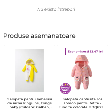
Nu există întrebări
Produse
asemanatoare
Economisesti
52.47
lei
Salopeta pentru bebelusi
Salopeta captusita roz
de iarna Pinguins, Tongs
somon pentru fetite -
baby (Culoare: Galben,
Fundite colorate MDQ6214-
Marime: 6-9 luni)
2