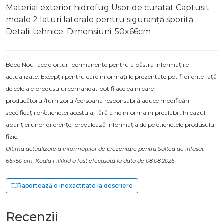
Material exterior hidrofug Usor de curatat Captusit
moale 2 laturi laterale pentru siguranță sporită
Detalii tehnice: Dimensiuni: 50x66cm
Bebe Nou face eforturi permanente pentru a păstra informațiile
actualizate. Excepții pentru care informațiile prezentate pot fi diferite față
de cele ale produsului comandat pot fi acelea în care
producătorul/furnizorul/persoana responsabilă aduce modificări
specificațiilor/etichetei acestuia, fără a ne informa în prealabil. În cazul
apariției unor diferențe, prevalează informația de pe etichetele produsului
fizic.
Ultima actualizare a informațiilor de prezentare pentru Saltea de infasat
66x50 cm, Koala Fillikid a fost efectuată la data de 08.08.2026
Raportează o inexactitate la descriere
Recenzii