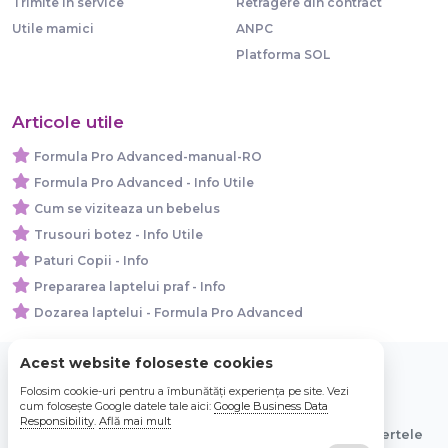
Trimite in service
Retragere din contract
Utile mamici
ANPC
Platforma SOL
Articole utile
Formula Pro Advanced-manual-RO
Formula Pro Advanced - Info Utile
Cum se viziteaza un bebelus
Trusouri botez - Info Utile
Paturi Copii - Info
Prepararea laptelui praf - Info
Dozarea laptelui - Formula Pro Advanced
Acest website foloseste cookies
Folosim cookie-uri pentru a îmbunătăți experiența pe site. Vezi
© 2026 Bebe Nou Online Store SRL
cum folosește Google datele tale aici:
Google Business Data
Responsibility
.
Află mai mult
Toate preturile sunt exprimate in lei si includ tva. Ofertele