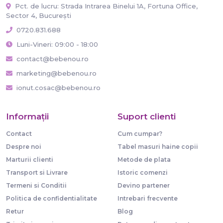
Pct. de lucru: Strada Intrarea Binelui 1A, Fortuna Office,
Sector 4, București
0720.831.688
Luni-Vineri: 09:00 - 18:00
contact@bebenou.ro
marketing@bebenou.ro
ionut.cosac@bebenou.ro
Informaţii
Suport clienti
Contact
Cum cumpar?
Despre noi
Tabel masuri haine copii
Marturii clienti
Metode de plata
Transport si Livrare
Istoric comenzi
Termeni si Conditii
Devino partener
Politica de confidentialitate
Intrebari frecvente
Retur
Blog