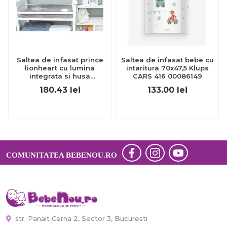
Saltea de infasat prince
Saltea de infasat bebe cu
lionheart cu lumina
intaritura 70x47,5 Klups
integrata si husa
CARS 416 00086149
impermeabila gri tna9262
180.43
lei
133.00
lei
COMUNITATEA BEBENOU.RO
str. Panait Cerna 2, Sector 3, Bucuresti