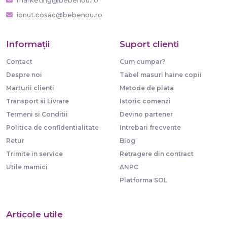
ionut.cosac@bebenou.ro
Informaţii
Suport clienti
Contact
Cum cumpar?
Despre noi
Tabel masuri haine copii
Marturii clienti
Metode de plata
Transport si Livrare
Istoric comenzi
Termeni si Conditii
Devino partener
Politica de confidentialitate
Intrebari frecvente
Retur
Blog
Trimite in service
Retragere din contract
Utile mamici
ANPC
Platforma SOL
Articole utile