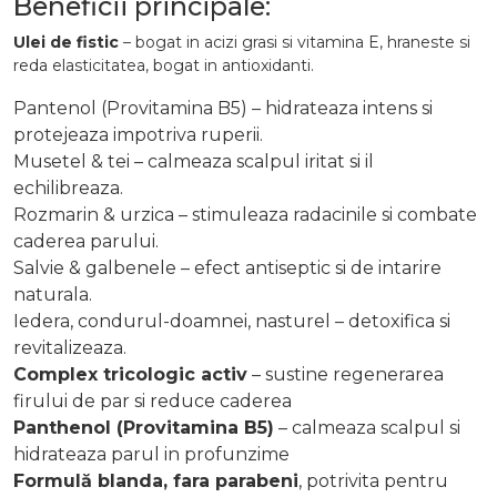
Beneficii principale:
Ulei de fistic
– bogat in acizi grasi si vitamina E, hraneste si
reda elasticitatea,
bogat in antioxidanti.
Pantenol (Provitamina B5) – hidrateaza intens si
protejeaza impotriva ruperii.
Musetel & tei – calmeaza scalpul iritat si il
echilibreaza.
Rozmarin & urzica – stimuleaza radacinile si combate
caderea parului.
Salvie & galbenele – efect antiseptic si de intarire
naturala.
Iedera, condurul-doamnei, nasturel – detoxifica si
revitalizeaza.
Complex tricologic activ
– sustine regenerarea
firului de par si reduce caderea
Panthenol (Provitamina B5)
– calmeaza scalpul si
hidrateaza parul in profunzime
Formulă blanda, fara parabeni
, potrivita pentru