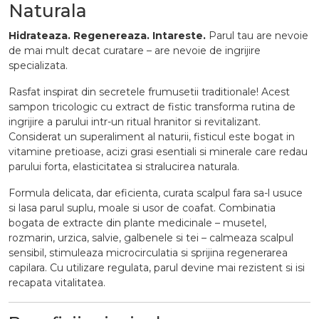
Naturala
Hidrateaza. Regenereaza. Intareste.
Parul tau are nevoie
de mai mult decat curatare – are nevoie de ingrijire
specializata.
Rasfat inspirat din secretele frumusetii traditionale! Acest
sampon tricologic cu extract de fistic transforma rutina de
ingrijire a parului intr-un ritual hranitor si revitalizant.
Considerat un superaliment al naturii, fisticul este bogat in
vitamine pretioase, acizi grasi esentiali si minerale care redau
parului forta, elasticitatea si stralucirea naturala.
Formula delicata, dar eficienta, curata scalpul fara sa-l usuce
si lasa parul suplu, moale si usor de coafat. Combinatia
bogata de extracte din plante medicinale – musetel,
rozmarin, urzica, salvie, galbenele si tei – calmeaza scalpul
sensibil, stimuleaza microcirculatia si sprijina regenerarea
capilara. Cu utilizare regulata, parul devine mai rezistent si isi
recapata vitalitatea.