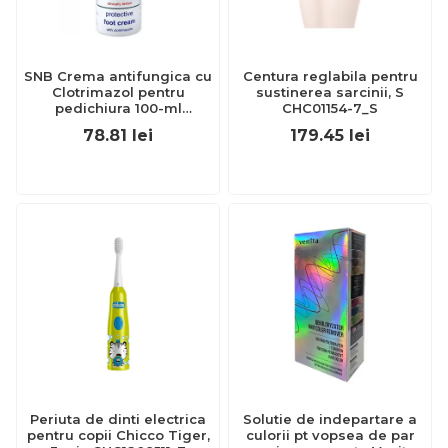
SNB Crema antifungica cu
Centura reglabila pentru
Clotrimazol pentru
sustinerea sarcinii, S
pedichiura 100-ml
CHC01154-7_S
EXL359_918
78.81
lei
179.45
lei
Periuta de dinti electrica
Solutie de indepartare a
pentru copii Chicco Tiger,
culorii pt vopsea de par