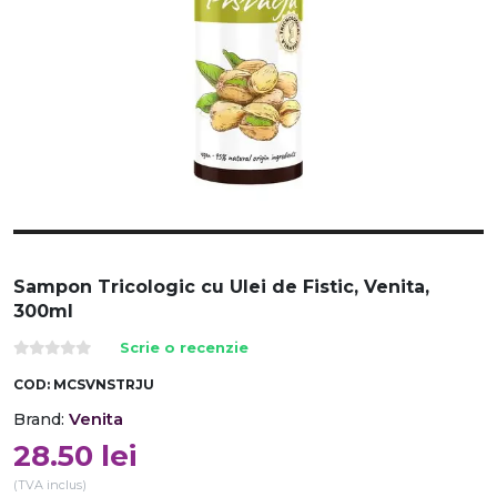
Sampon Tricologic cu Ulei de Fistic, Venita,
300ml
Scrie o recenzie
COD:
MCSVNSTRJU
Venita
Brand:
28.50
lei
(TVA inclus)