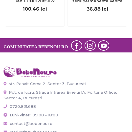
3ani+ CHC1208511-7
semipermanenta Venita
Hair Color Remover, 115ml
100.46
lei
36.88
lei
15 ml
COMUNITATEA BEBENOU.RO
str. Panait Cerna 2, Sector 3, Bucuresti
Pct. de lucru: Strada Intrarea Binelui 1A, Fortuna Office,
Sector 4, București
0720.831.688
Luni-Vineri: 09:00 - 18:00
contact@bebenou.ro
marketing@bebenou.ro