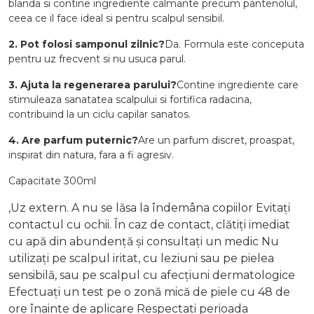
blanda si contine ingrediente calmante precum pantenolul,
ceea ce il face ideal si pentru scalpul sensibil.
2. Pot folosi samponul zilnic?
Da. Formula este conceputa
pentru uz frecvent si nu usuca parul.
3. Ajuta la regenerarea parului?
Contine ingrediente care
stimuleaza sanatatea scalpului si fortifica radacina,
contribuind la un ciclu capilar sanatos.
4. Are parfum puternic?
Are un parfum discret, proaspat,
inspirat din natura, fara a fi agresiv.
Capacitate 300ml
,Uz extern. A nu se lăsa la îndemâna copiilor Evitați
contactul cu ochii. În caz de contact, clătiți imediat
cu apă din abundență și consultați un medic Nu
utilizați pe scalpul iritat, cu leziuni sau pe pielea
sensibilă, sau pe scalpul cu afecțiuni dermatologice
Efectuați un test pe o zonă mică de piele cu 48 de
ore înainte de aplicare Respectati perioada