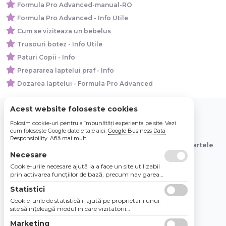
Formula Pro Advanced-manual-RO
Formula Pro Advanced - Info Utile
Cum se viziteaza un bebelus
Trusouri botez - Info Utile
Paturi Copii - Info
Prepararea laptelui praf - Info
Dozarea laptelui - Formula Pro Advanced
Acest website foloseste cookies
Folosim cookie-uri pentru a îmbunătăți experiența pe site. Vezi
© 2026 Bebe Nou Online Store SRL
cum folosește Google datele tale aici:
Google Business Data
Responsibility
.
Află mai mult
Toate preturile sunt exprimate in lei si includ tva. Ofertele
sunt valabile in limita stocului disponibil.
Necesare
Cookie-urile necesare ajută la a face un site utilizabil
prin activarea funcţiilor de bază, precum navigarea
în pagină şi accesul la zonele securizate de pe site.
Statistici
Site-ul nu poate funcţiona corespunzător fără aceste
cookie-uri.
Cookie-urile de statistică îi ajută pe proprietarii unui
site să înţeleagă modul în care vizitatorii
interacţionează cu site-urile prin colectarea şi
Marketing
raportarea informaţiilor în mod anonim.