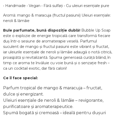
• Handmade • Vegan • Fără sulfați • Cu uleiuri esențiale pure
Aromă: mango & maracuja (fructul pasiunii) Uleiuri esențiale:
neroli & lămâie
Bule parfumate, bună dispoziție dublă!
Bubble Up Soap
este o explozie de energie tropicală care transformă fiecare
duș într-o sesiune de aromaterapie veselă. Parfumul
suculent de mango și fructul pasiunii este vibrant și fructat,
iar uleiurile esențiale de neroli și lămâie adaugă o notă citrică,
proaspătă și revitalizantă. Spuma generoasă curăță blând, în
timp ce aroma te învăluie cu voie bună și o senzație fresh –
ca un cocktail exotic, dar fără calorii!
Ce îl face special:
Parfum tropical de mango & maracuja – fructat,
dulce și energizant.
Uleiuri esențiale de neroli & lămâie – revigorante,
purificatoare și aromaterapeutice.
Spumă bogată și cremoasă – ideală pentru dușuri