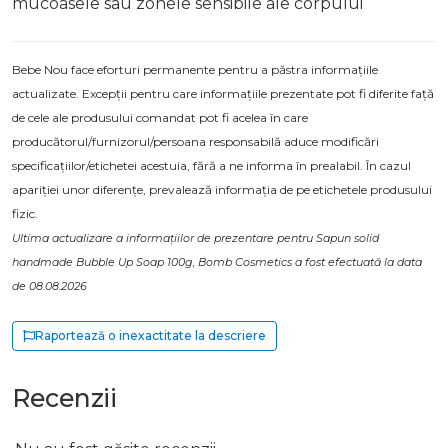
mucoasele sau zonele sensibile ale corpului
Bebe Nou face eforturi permanente pentru a păstra informațiile
actualizate. Excepții pentru care informațiile prezentate pot fi diferite față
de cele ale produsului comandat pot fi acelea în care
producătorul/furnizorul/persoana responsabilă aduce modificări
specificațiilor/etichetei acestuia, fără a ne informa în prealabil. În cazul
apariției unor diferențe, prevalează informația de pe etichetele produsului
fizic.
Ultima actualizare a informațiilor de prezentare pentru Sapun solid
handmade Bubble Up Soap 100g, Bomb Cosmetics a fost efectuată la data
de 08.08.2026
Raportează o inexactitate la descriere
Recenzii