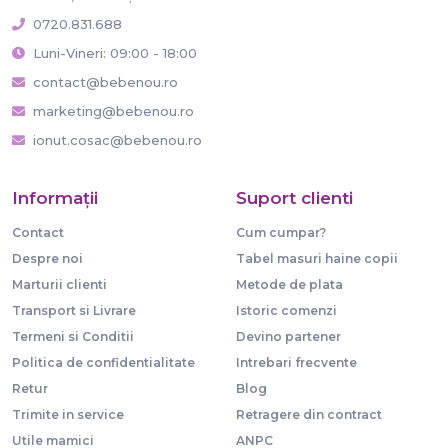
0720.831.688
Luni-Vineri: 09:00 - 18:00
contact@bebenou.ro
marketing@bebenou.ro
ionut.cosac@bebenou.ro
Informaţii
Suport clienti
Contact
Cum cumpar?
Despre noi
Tabel masuri haine copii
Marturii clienti
Metode de plata
Transport si Livrare
Istoric comenzi
Termeni si Conditii
Devino partener
Politica de confidentialitate
Intrebari frecvente
Retur
Blog
Trimite in service
Retragere din contract
Utile mamici
ANPC