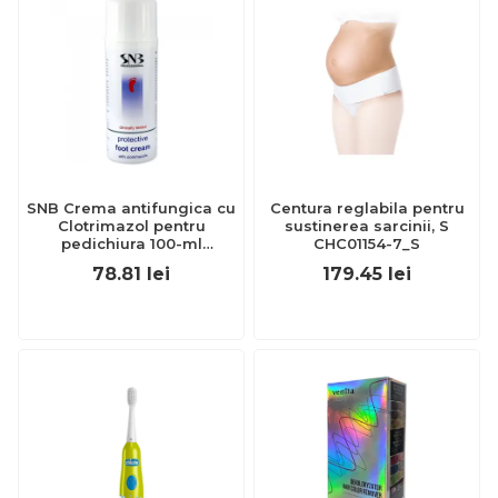
SNB Crema antifungica cu
Centura reglabila pentru
Clotrimazol pentru
sustinerea sarcinii, S
pedichiura 100-ml
CHC01154-7_S
EXL359_918
78.81
lei
179.45
lei