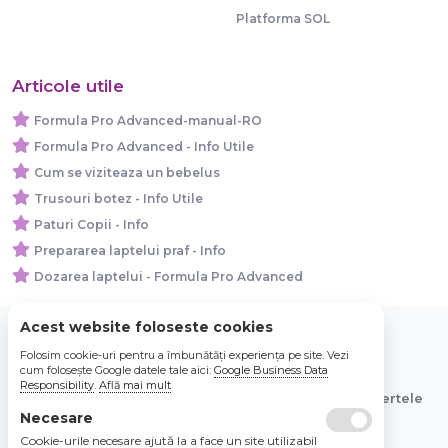
Platforma SOL
Articole utile
Formula Pro Advanced-manual-RO
Formula Pro Advanced - Info Utile
Cum se viziteaza un bebelus
Trusouri botez - Info Utile
Paturi Copii - Info
Prepararea laptelui praf - Info
Dozarea laptelui - Formula Pro Advanced
Acest website foloseste cookies
Folosim cookie-uri pentru a îmbunătăți experiența pe site. Vezi
© 2026 Bebe Nou Online Store SRL
cum folosește Google datele tale aici:
Google Business Data
Responsibility
.
Află mai mult
Toate preturile sunt exprimate in lei si includ tva. Ofertele
sunt valabile in limita stocului disponibil.
Necesare
Cookie-urile necesare ajută la a face un site utilizabil