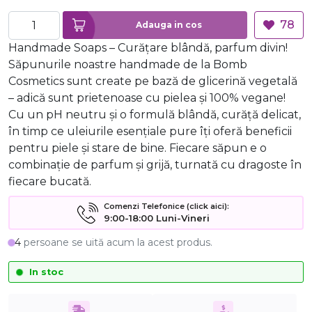
78
Adauga in cos
Handmade Soaps – Curățare blândă, parfum divin!
Săpunurile noastre handmade de la Bomb
Cosmetics sunt create pe bază de glicerină vegetală
– adică sunt prietenoase cu pielea și 100% vegane!
Cu un pH neutru și o formulă blândă, curăță delicat,
în timp ce uleiurile esențiale pure îți oferă beneficii
pentru piele și stare de bine. Fiecare săpun e o
combinație de parfum și grijă, turnată cu dragoste în
fiecare bucată.
Comenzi Telefonice (click aici):
9:00-18:00 Luni-Vineri
4
persoane se uită acum la acest produs.
In stoc