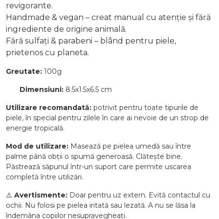
revigorante.
Handmade & vegan – creat manual cu atenție și fără
ingrediente de origine animală.
Fără sulfați & parabeni – blând pentru piele,
prietenos cu planeta.
Greutate:
100g
Dimensiuni:
8.5x1.5x6.5 cm
Utilizare recomandată:
potrivit pentru toate tipurile de
piele, în special pentru zilele în care ai nevoie de un strop de
energie tropicală.
Mod de utilizare:
Masează pe pielea umedă sau între
palme până obții o spumă generoasă. Clătește bine.
Păstrează săpunul într-un suport care permite uscarea
completă între utilizări.
⚠️
Avertismente:
Doar pentru uz extern. Evită contactul cu
ochii. Nu folosi pe pielea iritată sau lezată. A nu se lăsa la
îndemâna copiilor nesupravegheați.