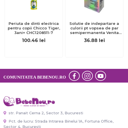
Periuta de dinti electrica
Solutie de indepartare a
pentru copii Chicco Tiger,
culorii pt vopsea de par
3ani+ CHC1208511-7
semipermanenta Venita
Hair Color Remover, 115ml
100.46
lei
36.88
lei
15 ml
COMUNITATEA BEBENOU.RO
str. Panait Cerna 2, Sector 3, Bucuresti
Pct. de lucru: Strada Intrarea Binelui 1A, Fortuna Office,
Sector 4, București