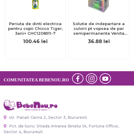
Periuta de dinti electrica
Solutie de indepartare a
pentru copii Chicco Tiger,
culorii pt vopsea de par
3ani+ CHC1208511-7
semipermanenta Venita
Hair Color Remover, 115ml
100.46
lei
36.88
lei
15 ml
COMUNITATEA BEBENOU.RO
str. Panait Cerna 2, Sector 3, Bucuresti
Pct. de lucru: Strada Intrarea Binelui 1A, Fortuna Office,
Sector 4, București