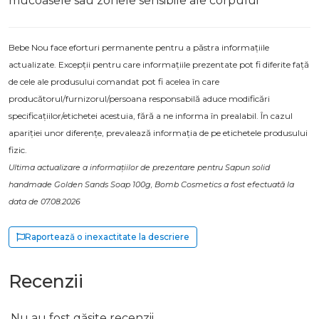
mucoasele sau zonele sensibile ale corpului
Bebe Nou face eforturi permanente pentru a păstra informațiile
actualizate. Excepții pentru care informațiile prezentate pot fi diferite față
de cele ale produsului comandat pot fi acelea în care
producătorul/furnizorul/persoana responsabilă aduce modificări
specificațiilor/etichetei acestuia, fără a ne informa în prealabil. În cazul
apariției unor diferențe, prevalează informația de pe etichetele produsului
fizic.
Ultima actualizare a informațiilor de prezentare pentru Sapun solid
handmade Golden Sands Soap 100g, Bomb Cosmetics a fost efectuată la
data de 07.08.2026
Raportează o inexactitate la descriere
Recenzii
Nu au fost găsite recenzii