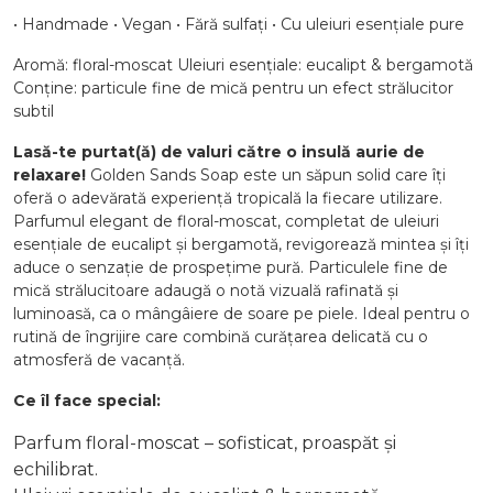
• Handmade • Vegan • Fără sulfați • Cu uleiuri esențiale pure
Aromă: floral-moscat Uleiuri esențiale: eucalipt & bergamotă
Conține: particule fine de mică pentru un efect strălucitor
subtil
Lasă-te purtat(ă) de valuri către o insulă aurie de
relaxare!
Golden Sands Soap este un săpun solid care îți
oferă o adevărată experiență tropicală la fiecare utilizare.
Parfumul elegant de floral-moscat, completat de uleiuri
esențiale de eucalipt și bergamotă, revigorează mintea și îți
aduce o senzație de prospețime pură. Particulele fine de
mică strălucitoare adaugă o notă vizuală rafinată și
luminoasă, ca o mângâiere de soare pe piele. Ideal pentru o
rutină de îngrijire care combină curățarea delicată cu o
atmosferă de vacanță.
Ce îl face special:
Parfum floral-moscat – sofisticat, proaspăt și
echilibrat.