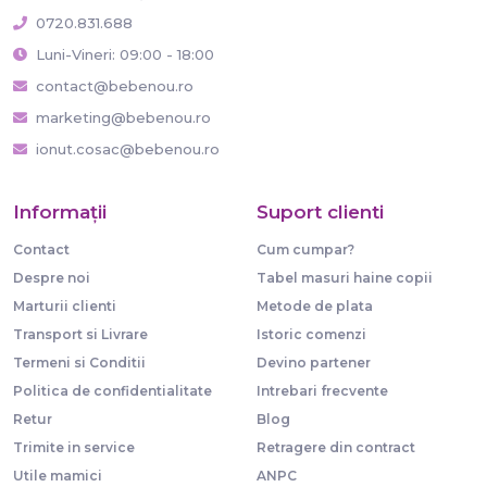
0720.831.688
Luni-Vineri: 09:00 - 18:00
contact@bebenou.ro
marketing@bebenou.ro
ionut.cosac@bebenou.ro
Informaţii
Suport clienti
Contact
Cum cumpar?
Despre noi
Tabel masuri haine copii
Marturii clienti
Metode de plata
Transport si Livrare
Istoric comenzi
Termeni si Conditii
Devino partener
Politica de confidentialitate
Intrebari frecvente
Retur
Blog
Trimite in service
Retragere din contract
Utile mamici
ANPC