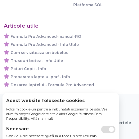
Platforma SOL
Articole utile
Formula Pro Advanced-manual-RO
Formula Pro Advanced - Info Utile
Cum se viziteaza un bebelus
Trusouri botez - Info Utile
Paturi Copii - Info
Prepararea laptelui praf - Info
Dozarea laptelui - Formula Pro Advanced
Acest website foloseste cookies
Folosim cookie-uri pentru a îmbunătăți experiența pe site. Vezi
© 2026 Bebe Nou Online Store SRL
cum folosește Google datele tale aici:
Google Business Data
Responsibility
.
Află mai mult
Toate preturile sunt exprimate in lei si includ tva. Ofertele
sunt valabile in limita stocului disponibil.
Necesare
Cookie-urile necesare ajută la a face un site utilizabil