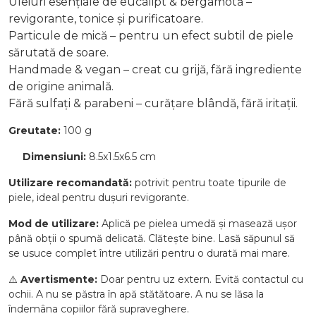
Uleiuri esențiale de eucalipt & bergamotă –
revigorante, tonice și purificatoare.
Particule de mică – pentru un efect subtil de piele
sărutată de soare.
Handmade & vegan – creat cu grijă, fără ingrediente
de origine animală.
Fără sulfați & parabeni – curățare blândă, fără iritații.
Greutate:
100 g
Dimensiuni:
8.5x1.5x6.5 cm
Utilizare recomandată:
potrivit pentru toate tipurile de
piele, ideal pentru dușuri revigorante.
Mod de utilizare:
Aplică pe pielea umedă și masează ușor
până obții o spumă delicată. Clătește bine. Lasă săpunul să
se usuce complet între utilizări pentru o durată mai mare.
⚠️
Avertismente:
Doar pentru uz extern. Evită contactul cu
ochii. A nu se păstra în apă stătătoare. A nu se lăsa la
îndemâna copiilor fără supraveghere.