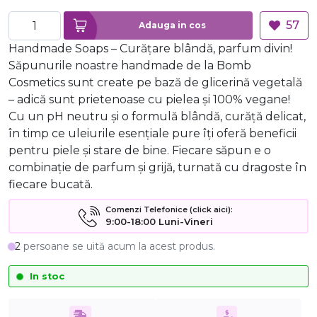
57
Adauga in cos
Handmade Soaps – Curățare blândă, parfum divin!
Săpunurile noastre handmade de la Bomb
Cosmetics sunt create pe bază de glicerină vegetală
– adică sunt prietenoase cu pielea și 100% vegane!
Cu un pH neutru și o formulă blândă, curăță delicat,
în timp ce uleiurile esențiale pure îți oferă beneficii
pentru piele și stare de bine. Fiecare săpun e o
combinație de parfum și grijă, turnată cu dragoste în
fiecare bucată.
Comenzi Telefonice (click aici):
9:00-18:00 Luni-Vineri
2
persoane se uită acum la acest produs.
In stoc