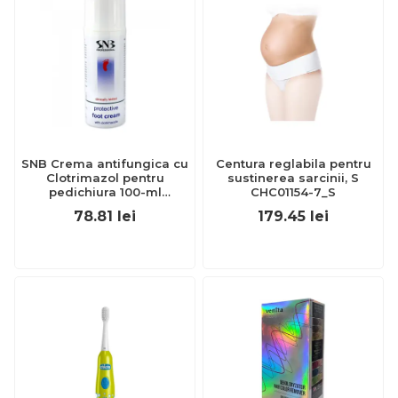
SNB Crema antifungica cu
Centura reglabila pentru
Clotrimazol pentru
sustinerea sarcinii, S
pedichiura 100-ml
CHC01154-7_S
EXL359_918
78.81
lei
179.45
lei