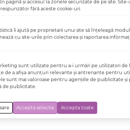
 pagină şi accesul la zonele securizate de pe site. Site-
respunzător fără aceste cookie-uri.
istică îi ajută pe proprietarii unui site să înţeleagă modu
ionează cu site-urile prin colectarea şi raportarea informaţi
keting sunt utilizate pentru a-i urmări pe utilizatori de l
ste de a afişa anunţuri relevante şi antrenante pentru util
 Excepții pentru care informațiile prezentate pot fi diferite față de cele ale 
ele sunt mai valoroase pentru agenţiile de puiblicitate şi 
forma în prealabil. În cazul apariției unor diferențe, prevalează informația de pe
 de publicitate.
o aviato i-size 40-150 cm pink marshmallow hubstkavt02505pm a fost efectuată la d
sare
Accepta selectia
Accepta toate