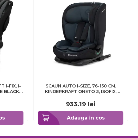
I-FIX, I-
SCAUN AUTO I-SIZE, 76-150 CM,
TE BLACK
KINDERKRAFT ONETO 3, ISOFIX,
00
GRAPHITE BLACK
VIVKCONE300BLK0000
933.19
lei
os
Adauga in cos