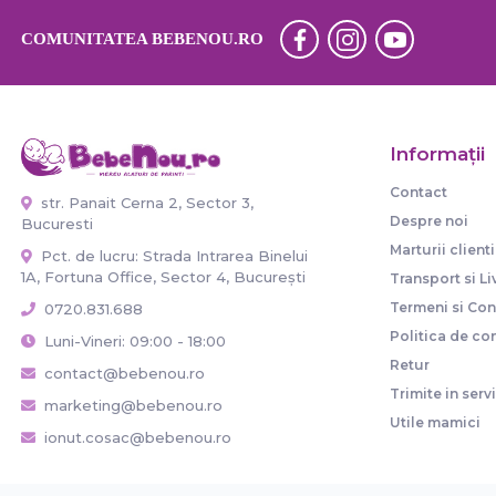
COMUNITATEA BEBENOU.RO
Informaţii
Contact
str. Panait Cerna 2, Sector 3,
Despre noi
Bucuresti
Marturii clienti
Pct. de lucru: Strada Intrarea Binelui
1A, Fortuna Office, Sector 4, București
Transport si Li
Termeni si Cond
0720.831.688
Politica de con
Luni-Vineri: 09:00 - 18:00
Retur
contact@bebenou.ro
Trimite in serv
marketing@bebenou.ro
Utile mamici
ionut.cosac@bebenou.ro