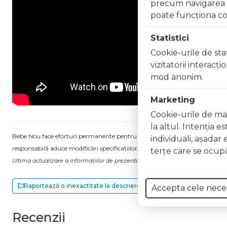
precum navigarea în
poate funcţiona co
Statistici
Cookie-urile de stat
vizitatorii interacţ
mod anonim.
Marketing
Cookie-urile de mar
la altul. Intenţia e
Bebe Nou face eforturi permanente pentru a păstra informațiile actualizate.
individuali, aşadar 
responsabilă aduce modificări specificațiilor/etichetei acestuia, fără a ne in
terţe care se ocupă
Ultima actualizare a informațiilor de prezentare pentru Scaun auto chipolin
Raportează o inexactitate la descriere
Accepta cele nece
Recenzii