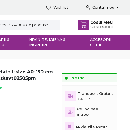
Wishlist
Contul meu
Cosul Meu
Cosul este gol
RII SI
HRANIRE, IGIENA SI
ACCESORII
URI
INGRIJIRE
COPII
iato i-size 40-150 cm
stkavt02505pm
In stoc
ie
Transport Gratuit
> 499 lei
Pe loc banii
inapoi
14 de zile Retur