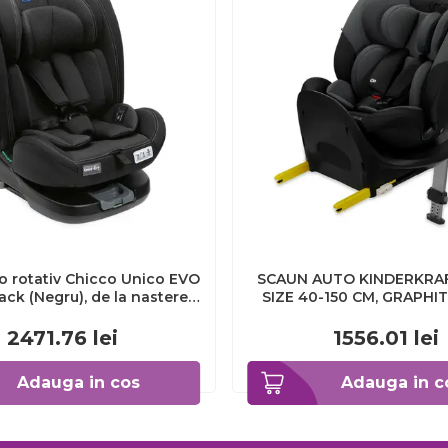
o rotativ Chicco Unico EVO
SCAUN AUTO KINDERKRAFT 
lack (Negru), de la nastere
SIZE 40-150 CM, GRAPHI
 la 12 ani (40-150 cm)
VIVKCIFIX00BLK00
HC87030-8_BLACK
2471.76
lei
1556.01
lei
Adauga in cos
Adauga in c