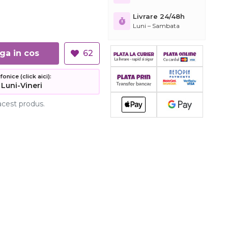
Livrare 24/48h
Luni – Sambata
Adauga in cos
62
nice (click aici):
 Luni-Vineri
acest produs.