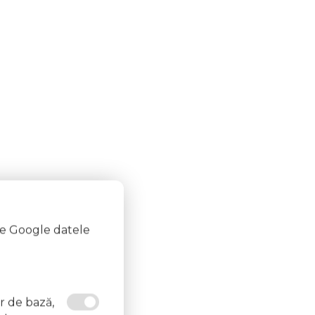
te Google datele
or de bază,