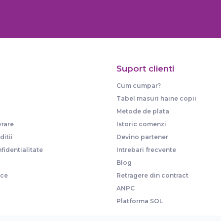
Suport clienti
Cum cumpar?
Tabel masuri haine copii
Metode de plata
vrare
Istoric comenzi
itii
Devino partener
fidentialitate
Intrebari frecvente
Blog
ice
Retragere din contract
ANPC
Platforma SOL