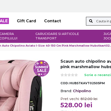
ALE
Gift Card
Contact
CAMERA
CARUCIOARE SI ARTICOLE
JUCA
COPILULUI
TRANSPORT
JOC
 Auto Chipolino Aviato I-Size 40-150 Cm Pink Marshmallow Hubstkavt02505pm
Scaun auto chipolino av
pink marshmallow hub
Scrie o recenz
COD:
HUBSTKAVT02505PM
Chipolino
Brand:
Pret vechi:
812.00
lei
528.00
lei