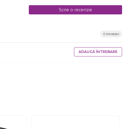
Scrie o recenzie
0 întrebări
ADAUGĂ ÎNTREBARE