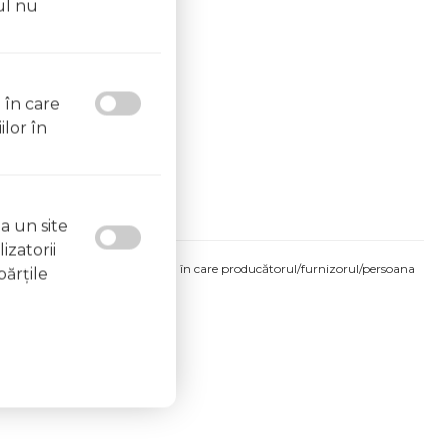
ul nu
l în care
ilor în
a un site
izatorii
produsului comandat pot fi acelea în care producătorul/furnizorul/persoana
părţile
 etichetele produsului fizic.
ata de 07.08.2026