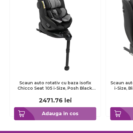
Scaun auto rotativ cu baza isofix
Scaun aut
Chicco Seat 105 i-Size, Posh Black,
i-Size, B
40-105cm, de la nastere pana la 4
pana
ani CHC8711433-8
C
2471.76
lei
Adauga in cos