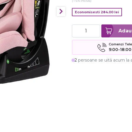
(TVA inclus)
Economisesti
284.00
lei
Comenzi Telefo
9:00-18:00
2
persoane se uită acum la 