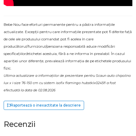
Bebe Nou face eforturi permanente pentru a păstra informațiile
actualizate. Excepții pentru care informațiile prezentate pot fi diferite față
de cele ale produsului comandat pot fi acelea în care
producătorul/furnizorul/persoana responsabilă aduce modificări
specificațiilor/etichetei acestuia, fără a ne informa în prealabil. În cazul
apariției unor diferențe, prevalează informația de pe etichetele produsului
fizic.
Ultima actualizare a informațiilor de prezentare pentru Scaun auto chipolino
lux x i-size 76-150 cm cu sistem isofix flamingo hubstklx0245fl a fost
efectuată la data de 02.08.2026
Raportează o inexactitate la descriere
Recenzii