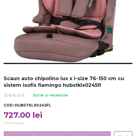
Scaun auto chipolino lux x i-size 76-150 cm cu
sistem isofix flamingo hubstklx0245fl
Scrie o recenzie
COD:
HUBSTKLX0245FL
727.00
lei
(TVA inclus)