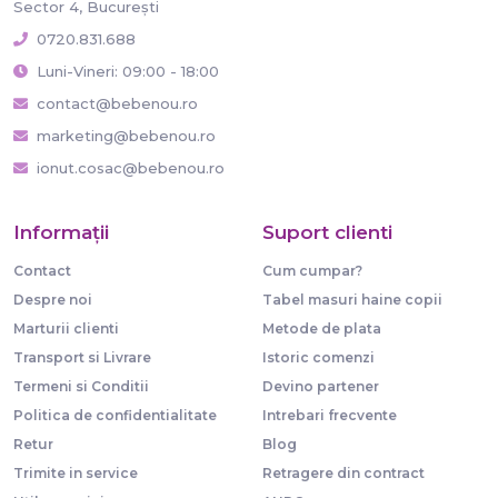
Sector 4, București
0720.831.688
Luni-Vineri: 09:00 - 18:00
contact@bebenou.ro
marketing@bebenou.ro
ionut.cosac@bebenou.ro
Informaţii
Suport clienti
Contact
Cum cumpar?
Despre noi
Tabel masuri haine copii
Marturii clienti
Metode de plata
Transport si Livrare
Istoric comenzi
Termeni si Conditii
Devino partener
Politica de confidentialitate
Intrebari frecvente
Retur
Blog
Trimite in service
Retragere din contract