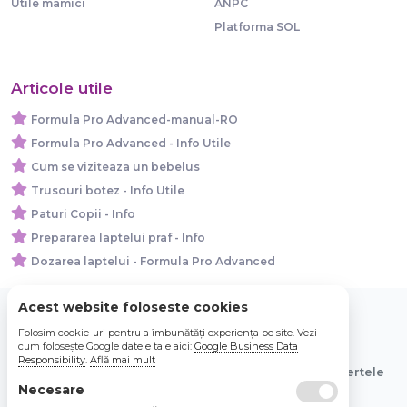
Utile mamici
ANPC
Platforma SOL
Articole utile
Formula Pro Advanced-manual-RO
Formula Pro Advanced - Info Utile
Cum se viziteaza un bebelus
Trusouri botez - Info Utile
Paturi Copii - Info
Prepararea laptelui praf - Info
Dozarea laptelui - Formula Pro Advanced
Acest website foloseste cookies
Folosim cookie-uri pentru a îmbunătăți experiența pe site. Vezi
© 2026 Bebe Nou Online Store SRL
cum folosește Google datele tale aici:
Google Business Data
Responsibility
.
Află mai mult
Toate preturile sunt exprimate in lei si includ tva. Ofertele
sunt valabile in limita stocului disponibil.
Necesare