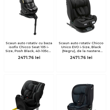
Scaun auto rotativ cu baza
Scaun auto rotativ Chicco
isofix Chicco Seat 105 i-
Unico EVO i-Size, Black
Size, Posh Black, 40-105cm,
(Negru), de la nastere
de la nastere pana la 4 ani
pana la 12 ani (40-150 cm)
2471.76
lei
2471.76
lei
CHC8711433-8
CHC87030-8_BLACK