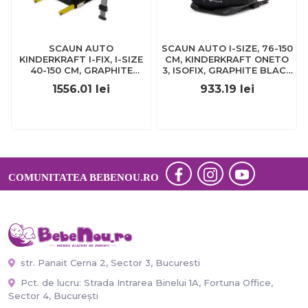
SCAUN AUTO
SCAUN AUTO I-SIZE, 76-150
KINDERKRAFT I-FIX, I-SIZE
CM, KINDERKRAFT ONETO
40-150 CM, GRAPHITE
3, ISOFIX, GRAPHITE BLACK
BLACK
VIVKCONE300BLK0000
1556.01
lei
933.19
lei
VIVKCIFIX00BLK0000
COMUNITATEA BEBENOU.RO
str. Panait Cerna 2, Sector 3, Bucuresti
Pct. de lucru: Strada Intrarea Binelui 1A, Fortuna Office,
Sector 4, București