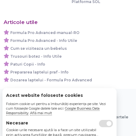
Platforma SOL
Articole utile
Formula Pro Advanced-manual-RO
Formula Pro Advanced - Info Utile
Cum se viziteaza un bebelus
Trusouri botez - Info Utile
Paturi Copii - Info
Prepararea laptelui praf - Info
Dozarea laptelui - Formula Pro Advanced
Acest website foloseste cookies
Folosim cookie-uri pentru a îmbunătăți experiența pe site. Vezi
© 2026 Bebe Nou Online Store SRL
cum folosește Google datele tale aici:
Google Business Data
Responsibility
.
Află mai mult
Toate preturile sunt exprimate in lei si includ tva. Ofertele
Necesare
sunt valabile in limita stocului disponibil.
Cookie-urile necesare ajută la a face un site utilizabil
prin activarea funcţiilor de bază, precum navigarea