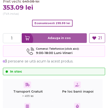
Pret vechi:
649.08
lei
353.09
lei
(TVA inclus)
Economisesti
295.99
lei
21
Adauga in cos
Comenzi Telefonice (click aici):
9:00-18:00 Luni-Vineri
3
persoane se uită acum la acest produs.
In stoc
Transport Gratuit
Pe loc banii inapoi
> 499 lei