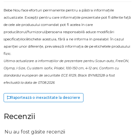
Bebe Nou face eforturi permanente pentru a păstra informațiile
actualizate. Excepții pentru care informațiile prezentate pot fi diferite față
de cele ale produsului comandat pot fi acelea în care
producătorul/furnizorul/persoana responsabilă aduce modificări
specificațiilor/etichetei acestuia, fără a ne informa în prealabil. În cazul
apariției unor diferențe, prevalează informația de pe etichetele produsului
fizic.
Ultima actualizare a informațiilor de prezentare pentru Scaun auto, FreeON,
Olymp, I-Size, Cu sistem isofix, Pliabil, 100-150 cm, 4-12 ani, Conform cu
standardul european de securitate ECE R129, Black BYN82528 a fost
efectuată la data de 07.08.2026
Raportează o inexactitate la descriere
Recenzii
Nu au fost găsite recenzii