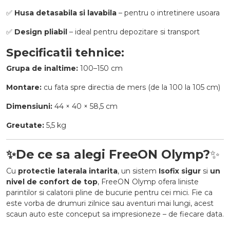
✅
Husa detasabila si lavabila
– pentru o intretinere usoara
✅
Design pliabil
– ideal pentru depozitare si transport
Specificatii tehnice:
Grupa de inaltime:
100–150 cm
Montare:
cu fata spre directia de mers (de la 100 la 105 cm)
Dimensiuni:
44 × 40 × 58,5 cm
Greutate:
5,5 kg
✨
De ce sa alegi FreeON Olymp?
✨
Cu
protectie laterala intarita
, un sistem
Isofix sigur
si
un
nivel de confort de top
, FreeON Olymp ofera liniste
parintilor si calatorii pline de bucurie pentru cei mici. Fie ca
este vorba de drumuri zilnice sau aventuri mai lungi, acest
scaun auto este conceput sa impresioneze – de fiecare data.