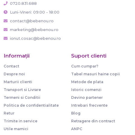
0720.831.688
Luni-Vineri: 09:00 - 18:00
contact@bebenou.ro
marketing@bebenou.ro
ionut.cosac@bebenou.ro
Informaţii
Suport clienti
Contact
Cum cumpar?
Despre noi
Tabel masuri haine copii
Marturii clienti
Metode de plata
Transport si Livrare
Istoric comenzi
Termeni si Conditii
Devino partener
Politica de confidentialitate
Intrebari frecvente
Retur
Blog
Trimite in service
Retragere din contract
Utile mamici
ANPC