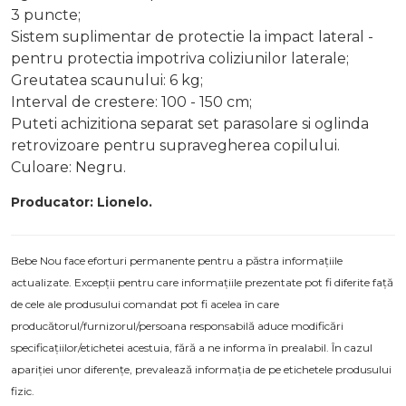
3 puncte;
Sistem suplimentar de protectie la impact lateral -
pentru protectia impotriva coliziunilor laterale;
Greutatea scaunului: 6 kg;
Interval de crestere: 100 - 150 cm;
Puteti achizitiona separat
set parasolare
si
oglinda
retrovizoare pentru supravegherea copilului.
Culoare: Negru.
Producator: Lionelo.
Bebe Nou face eforturi permanente pentru a păstra informațiile
actualizate. Excepții pentru care informațiile prezentate pot fi diferite față
de cele ale produsului comandat pot fi acelea în care
producătorul/furnizorul/persoana responsabilă aduce modificări
specificațiilor/etichetei acestuia, fără a ne informa în prealabil. În cazul
apariției unor diferențe, prevalează informația de pe etichetele produsului
fizic.