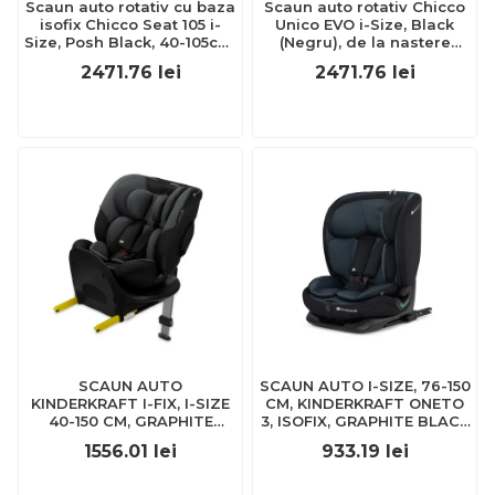
Scaun auto rotativ cu baza
Scaun auto rotativ Chicco
isofix Chicco Seat 105 i-
Unico EVO i-Size, Black
Size, Posh Black, 40-105cm,
(Negru), de la nastere
de la nastere pana la 4 ani
pana la 12 ani (40-150 cm)
2471.76
lei
2471.76
lei
CHC8711433-8
CHC87030-8_BLACK
SCAUN AUTO
SCAUN AUTO I-SIZE, 76-150
KINDERKRAFT I-FIX, I-SIZE
CM, KINDERKRAFT ONETO
40-150 CM, GRAPHITE
3, ISOFIX, GRAPHITE BLACK
BLACK
VIVKCONE300BLK0000
1556.01
lei
933.19
lei
VIVKCIFIX00BLK0000