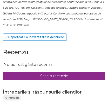
Ultima actualizare a informațiilor de prezentare pentru Scaun auto, Lionelo, i-
Size Igo, 100- 150 cm, Cu isofix, Protectie laterala, Ajustare spatar in 2 pozitii,
Tetiera Tri-Guard reglabila in 11 pozitii, Conform cu standardul european de
securitate R129, Negru BYNLO-IGO_I-SIZE_BLACK_CARBON a fost efectuată
la data de 10.08.2026
Raportează o inexactitate la descriere
Recenzii
Nu au fost găsite recenzii
Scrie o recenzie
Întrebările și răspunsurile clienților
0 întrebări