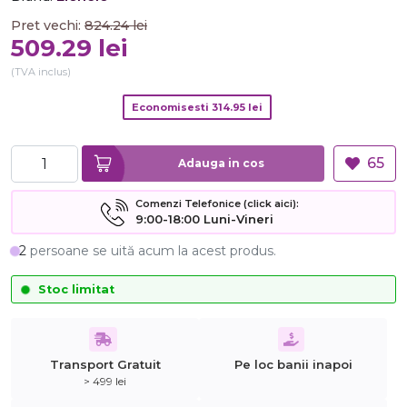
Pret vechi:
824.24
lei
509.29
lei
(TVA inclus)
Economisesti
314.95
lei
65
Adauga in cos
Comenzi Telefonice (click aici):
9:00-18:00 Luni-Vineri
2
persoane se uită acum la acest produs.
Stoc limitat
Transport Gratuit
Pe loc banii inapoi
> 499 lei