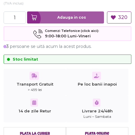
(TVA inclus)
320
Adauga in cos
Comenzi Telefonice (click aici):
9:00-18:00 Luni-Vineri
3
persoane se uită acum la acest produs.
Stoc limitat
Transport Gratuit
Pe loc banii inapoi
> 499 lei
14 de zile Retur
Livrare 24/48h
Luni – Sambata