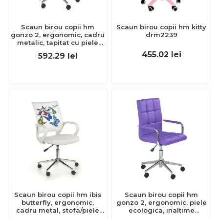
Scaun birou copii hm
Scaun birou copii hm kitty
gonzo 2, ergonomic, cadru
drm2239
metalic, tapitat cu piele
ecologica, ajustabil pe
455.02
lei
592.29
lei
inaltime, cu brate, 90 kg,
alb drm3831
Scaun birou copii hm ibis
Scaun birou copii hm
butterfly, ergonomic,
gonzo 2, ergonomic, piele
cadru metal, stofa/piele
ecologica, inaltime
ecologica, inaltime
ajustabila, mecanism