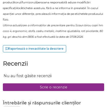
producătorul/furnizorul/persoana responsabilă aduce modificări
specificațiilor/etichetei acestuia, fără a ne informa în prealabil. În cazul
apariției unor diferențe, prevalează informația de pe etichetele produsului
fizic.
Ultima actualizare a informațiilor de prezentare pentru Scaun birou copii hm
coco 4, ergonomic, stofa, cadru metalic, inaltime ajustabila, roti pivotante, 80
kg, gri deschis drm3836 a fost efectuată la data de 07.08.2026
Raportează o inexactitate la descriere
Recenzii
Nu au fost găsite recenzii
Scrie o recenzie
Întrebările și răspunsurile clienților