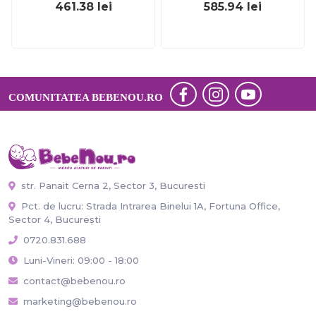
461.38
lei
585.94
lei
ajustabila, 100 kg,
balansare, 90 kg, mov
multicolor drm3734
drm2238
COMUNITATEA BEBENOU.RO
str. Panait Cerna 2, Sector 3, Bucuresti
Pct. de lucru: Strada Intrarea Binelui 1A, Fortuna Office,
Sector 4, București
0720.831.688
Luni-Vineri: 09:00 - 18:00
contact@bebenou.ro
marketing@bebenou.ro