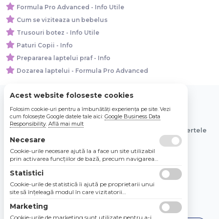
Formula Pro Advanced - Info Utile
Cum se viziteaza un bebelus
Trusouri botez - Info Utile
Paturi Copii - Info
Prepararea laptelui praf - Info
Dozarea laptelui - Formula Pro Advanced
Acest website foloseste cookies
Folosim cookie-uri pentru a îmbunătăți experiența pe site. Vezi
© 2026 Bebe Nou Online Store SRL
cum folosește Google datele tale aici:
Google Business Data
Responsibility
.
Află mai mult
Toate preturile sunt exprimate in lei si includ tva. Ofertele
sunt valabile in limita stocului disponibil.
Necesare
Cookie-urile necesare ajută la a face un site utilizabil
prin activarea funcţiilor de bază, precum navigarea
în pagină şi accesul la zonele securizate de pe site.
Statistici
Site-ul nu poate funcţiona corespunzător fără aceste
cookie-uri.
Cookie-urile de statistică îi ajută pe proprietarii unui
site să înţeleagă modul în care vizitatorii
interacţionează cu site-urile prin colectarea şi
Marketing
raportarea informaţiilor în mod anonim.
Cookie-urile de marketing sunt utilizate pentru a-i