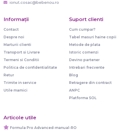
ionut.cosac@bebenou.ro
Informaţii
Suport clienti
Contact
Cum cumpar?
Despre noi
Tabel masuri haine copii
Marturii clienti
Metode de plata
Transport si Livrare
Istoric comenzi
Termeni si Conditii
Devino partener
Politica de confidentialitate
Intrebari frecvente
Retur
Blog
Trimite in service
Retragere din contract
Utile mamici
ANPC
Platforma SOL
Articole utile
Formula Pro Advanced-manual-RO