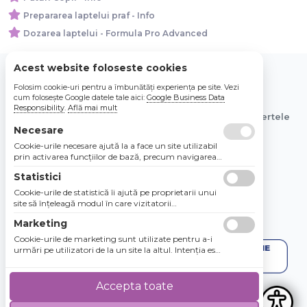
Prepararea laptelui praf - Info
Dozarea laptelui - Formula Pro Advanced
Acest website foloseste cookies
Folosim cookie-uri pentru a îmbunătăți experiența pe site. Vezi
© 2026 Bebe Nou Online Store SRL
cum folosește Google datele tale aici:
Google Business Data
Responsibility
.
Află mai mult
Toate preturile sunt exprimate in lei si includ tva. Ofertele
Necesare
sunt valabile in limita stocului disponibil.
Cookie-urile necesare ajută la a face un site utilizabil
prin activarea funcţiilor de bază, precum navigarea
în pagină şi accesul la zonele securizate de pe site.
Statistici
Site-ul nu poate funcţiona corespunzător fără aceste
cookie-uri.
Cookie-urile de statistică îi ajută pe proprietarii unui
site să înţeleagă modul în care vizitatorii
interacţionează cu site-urile prin colectarea şi
Marketing
raportarea informaţiilor în mod anonim.
Cookie-urile de marketing sunt utilizate pentru a-i
urmări pe utilizatori de la un site la altul. Intenţia este
de a afişa anunţuri relevante şi antrenante pentru
utilizatorii individuali, aşadar ele sunt mai valoroase
pentru agenţiile de puiblicitate şi părţile terţe care se
Accepta toate
ocupă de publicitate.