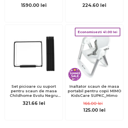
8_CHERRY
Polly Armonia, 0luni+
1590.00
lei
224.60
lei
CHC8714393-8
Economisesti
41.00
lei
Set picioare cu suport
Inaltator scaun de masa
pentru scaun de masa
portabil pentru copii MIMO
Childhome Evolu Negru
KidsCare SUPKC_Mimo
ERFCH-CHEVOFTBL
321.66
lei
166.00
lei
125.00
lei