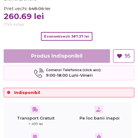
Pret vechi:
648.06
lei
260.69
lei
(TVA inclus)
Economisesti
387.37
lei
Produs Indisponibil
95
Comenzi Telefonice (click aici):
9:00-18:00 Luni-Vineri
Indisponibil
Transport Gratuit
Pe loc banii inapoi
> 499 lei