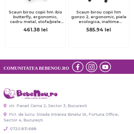
Scaun birou copii hm ibis
Scaun birou copii hm
butterfly, ergonomic,
gonzo 2, ergonomic, piele
cadru metal, stofa/piele
ecologica, inaltime
ecologica, inaltime
ajustabila, mecanism
461.38
lei
585.94
lei
ajustabila, 100 kg,
balansare, 90 kg, mov
multicolor drm3734
drm2238
COMUNITATEA BEBENOU.RO
str. Panait Cerna 2, Sector 3, Bucuresti
Pct. de lucru: Strada Intrarea Binelui 1A, Fortuna Office,
Sector 4, București
0720.831.688