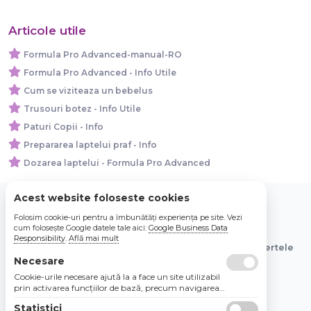
Articole utile
Formula Pro Advanced-manual-RO
Formula Pro Advanced - Info Utile
Cum se viziteaza un bebelus
Trusouri botez - Info Utile
Paturi Copii - Info
Prepararea laptelui praf - Info
Dozarea laptelui - Formula Pro Advanced
Acest website foloseste cookies
Folosim cookie-uri pentru a îmbunătăți experiența pe site. Vezi
© 2026 Bebe Nou Online Store SRL
cum folosește Google datele tale aici:
Google Business Data
Responsibility
.
Află mai mult
Toate preturile sunt exprimate in lei si includ tva. Ofertele
sunt valabile in limita stocului disponibil.
Necesare
Cookie-urile necesare ajută la a face un site utilizabil
prin activarea funcţiilor de bază, precum navigarea
în pagină şi accesul la zonele securizate de pe site.
Statistici
Site-ul nu poate funcţiona corespunzător fără aceste