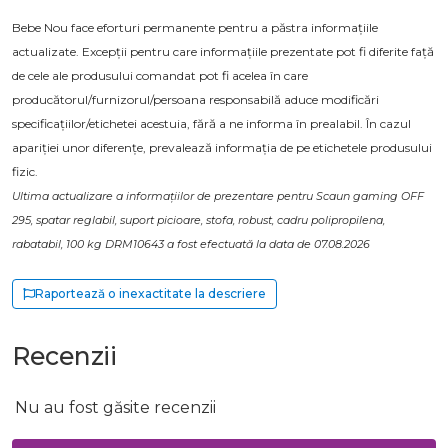
Bebe Nou face eforturi permanente pentru a păstra informațiile
actualizate. Excepții pentru care informațiile prezentate pot fi diferite față
de cele ale produsului comandat pot fi acelea în care
producătorul/furnizorul/persoana responsabilă aduce modificări
specificațiilor/etichetei acestuia, fără a ne informa în prealabil. În cazul
apariției unor diferențe, prevalează informația de pe etichetele produsului
fizic.
Ultima actualizare a informațiilor de prezentare pentru Scaun gaming OFF
295, spatar reglabil, suport picioare, stofa, robust, cadru polipropilena,
rabatabil, 100 kg DRM10643 a fost efectuată la data de 07.08.2026
Raportează o inexactitate la descriere
Recenzii
Nu au fost găsite recenzii