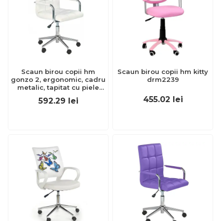
Scaun birou copii hm
Scaun birou copii hm kitty
gonzo 2, ergonomic, cadru
drm2239
metalic, tapitat cu piele
ecologica, ajustabil pe
455.02
lei
592.29
lei
inaltime, cu brate, 90 kg,
alb drm3831