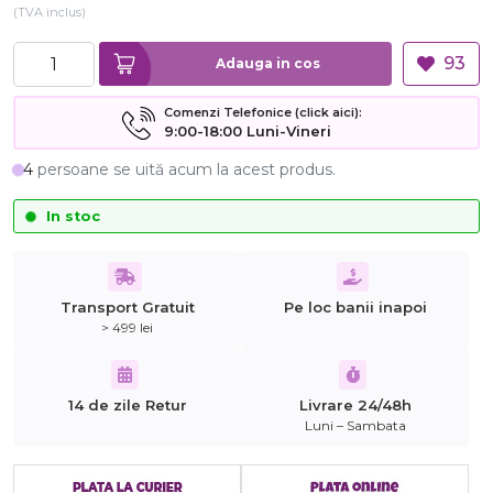
(TVA inclus)
93
Adauga in cos
Comenzi Telefonice (click aici):
9:00-18:00 Luni-Vineri
4
persoane se uită acum la acest produs.
In stoc
Transport Gratuit
Pe loc banii inapoi
> 499 lei
14 de zile Retur
Livrare 24/48h
Luni – Sambata