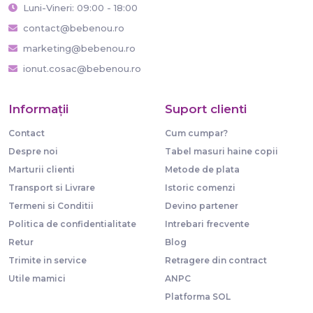
Luni-Vineri: 09:00 - 18:00
contact@bebenou.ro
marketing@bebenou.ro
ionut.cosac@bebenou.ro
Informaţii
Suport clienti
Contact
Cum cumpar?
Despre noi
Tabel masuri haine copii
Marturii clienti
Metode de plata
Transport si Livrare
Istoric comenzi
Termeni si Conditii
Devino partener
Politica de confidentialitate
Intrebari frecvente
Retur
Blog
Trimite in service
Retragere din contract
Utile mamici
ANPC
Platforma SOL