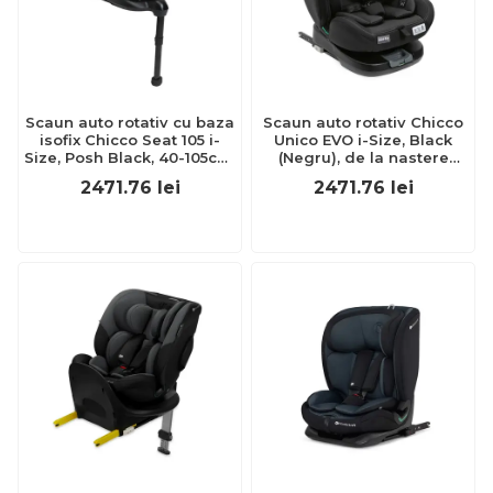
Scaun auto rotativ cu baza
Scaun auto rotativ Chicco
isofix Chicco Seat 105 i-
Unico EVO i-Size, Black
Size, Posh Black, 40-105cm,
(Negru), de la nastere
de la nastere pana la 4 ani
pana la 12 ani (40-150 cm)
2471.76
lei
2471.76
lei
CHC8711433-8
CHC87030-8_BLACK