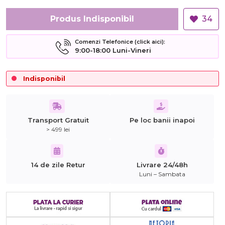
Produs Indisponibil
34
Comenzi Telefonice (click aici):
9:00-18:00 Luni-Vineri
Indisponibil
Transport Gratuit
Pe loc banii inapoi
> 499 lei
14 de zile Retur
Livrare 24/48h
Luni – Sambata