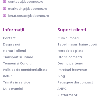
contact@bebenou.ro
marketing@bebenou.ro
ionut.cosac@bebenou.ro
Informaţii
Suport clienti
Contact
Cum cumpar?
Despre noi
Tabel masuri haine copii
Marturii clienti
Metode de plata
Transport si Livrare
Istoric comenzi
Termeni si Conditii
Devino partener
Politica de confidentialitate
Intrebari frecvente
Retur
Blog
Trimite in service
Retragere din contract
Utile mamici
ANPC
Platforma SOL