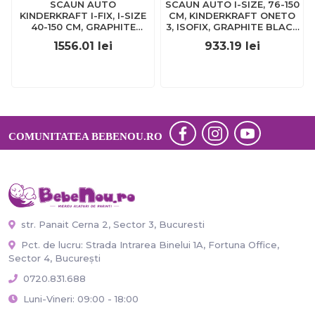
SCAUN AUTO
SCAUN AUTO I-SIZE, 76-150
KINDERKRAFT I-FIX, I-SIZE
CM, KINDERKRAFT ONETO
40-150 CM, GRAPHITE
3, ISOFIX, GRAPHITE BLACK
BLACK
VIVKCONE300BLK0000
1556.01
lei
933.19
lei
VIVKCIFIX00BLK0000
COMUNITATEA BEBENOU.RO
str. Panait Cerna 2, Sector 3, Bucuresti
Pct. de lucru: Strada Intrarea Binelui 1A, Fortuna Office,
Sector 4, București
0720.831.688
Luni-Vineri: 09:00 - 18:00