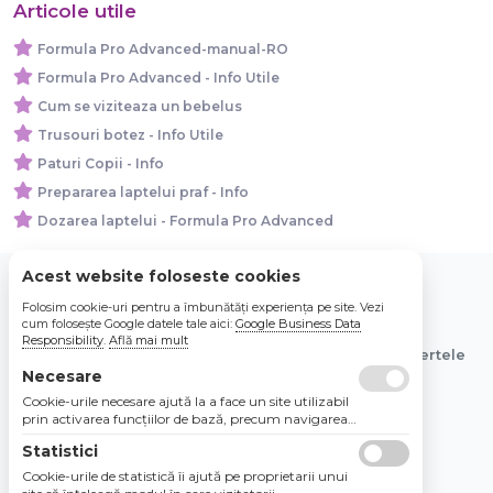
Articole utile
Formula Pro Advanced-manual-RO
Formula Pro Advanced - Info Utile
Cum se viziteaza un bebelus
Trusouri botez - Info Utile
Paturi Copii - Info
Prepararea laptelui praf - Info
Dozarea laptelui - Formula Pro Advanced
Acest website foloseste cookies
Folosim cookie-uri pentru a îmbunătăți experiența pe site. Vezi
© 2026 Bebe Nou Online Store SRL
cum folosește Google datele tale aici:
Google Business Data
Responsibility
.
Află mai mult
Toate preturile sunt exprimate in lei si includ tva. Ofertele
sunt valabile in limita stocului disponibil.
Necesare
Cookie-urile necesare ajută la a face un site utilizabil
prin activarea funcţiilor de bază, precum navigarea
în pagină şi accesul la zonele securizate de pe site.
Statistici
Site-ul nu poate funcţiona corespunzător fără aceste
cookie-uri.
Cookie-urile de statistică îi ajută pe proprietarii unui