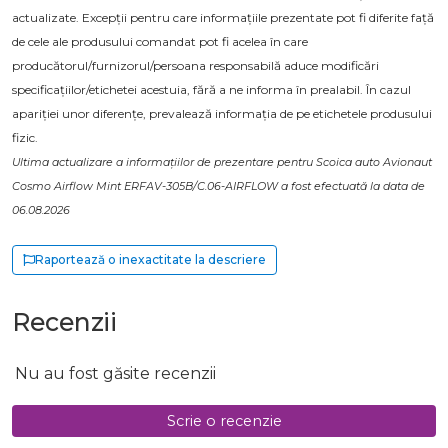
actualizate. Excepții pentru care informațiile prezentate pot fi diferite față
de cele ale produsului comandat pot fi acelea în care
producătorul/furnizorul/persoana responsabilă aduce modificări
specificațiilor/etichetei acestuia, fără a ne informa în prealabil. În cazul
apariției unor diferențe, prevalează informația de pe etichetele produsului
fizic.
Ultima actualizare a informațiilor de prezentare pentru Scoica auto Avionaut
Cosmo Airflow Mint ERFAV-305B/C.06-AIRFLOW a fost efectuată la data de
06.08.2026
Raportează o inexactitate la descriere
Recenzii
Nu au fost găsite recenzii
Scrie o recenzie