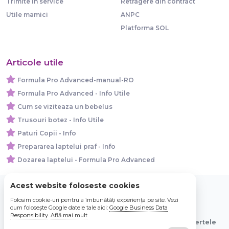
Trimite in service
Retragere din contract
Utile mamici
ANPC
Platforma SOL
Articole utile
Formula Pro Advanced-manual-RO
Formula Pro Advanced - Info Utile
Cum se viziteaza un bebelus
Trusouri botez - Info Utile
Paturi Copii - Info
Prepararea laptelui praf - Info
Dozarea laptelui - Formula Pro Advanced
Acest website foloseste cookies
Folosim cookie-uri pentru a îmbunătăți experiența pe site. Vezi
© 2026 Bebe Nou Online Store SRL
cum folosește Google datele tale aici:
Google Business Data
Responsibility
.
Află mai mult
Toate preturile sunt exprimate in lei si includ tva. Ofertele