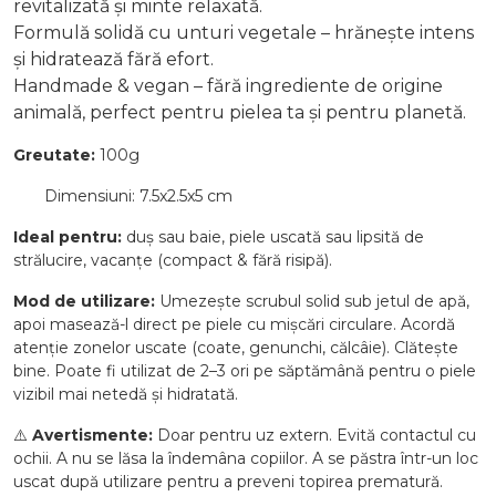
revitalizată și minte relaxată.
Formulă solidă cu unturi vegetale – hrănește intens
și hidratează fără efort.
Handmade & vegan – fără ingrediente de origine
animală, perfect pentru pielea ta și pentru planetă.
Greutate:
100g
Dimensiuni: 7.5x2.5x5 cm
Ideal pentru:
duș sau baie, piele uscată sau lipsită de
strălucire, vacanțe (compact & fără risipă).
Mod de utilizare:
Umezește scrubul solid sub jetul de apă,
apoi masează-l direct pe piele cu mișcări circulare. Acordă
atenție zonelor uscate (coate, genunchi, călcâie). Clătește
bine. Poate fi utilizat de 2–3 ori pe săptămână pentru o piele
vizibil mai netedă și hidratată.
⚠️
Avertismente:
Doar pentru uz extern. Evită contactul cu
ochii. A nu se lăsa la îndemâna copiilor. A se păstra într-un loc
uscat după utilizare pentru a preveni topirea prematură.