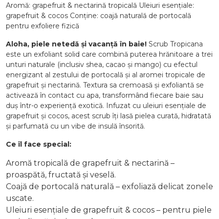
Aromă: grapefruit & nectarină tropicală Uleiuri esențiale:
grapefruit & cocos Conține: coajă naturală de portocală
pentru exfoliere fizică
Aloha, piele netedă și vacanță în baie!
Scrub Tropicana
este un exfoliant solid care combină puterea hrănitoare a trei
unturi naturale (inclusiv shea, cacao și mango) cu efectul
energizant al zestului de portocală și al aromei tropicale de
grapefruit și nectarină. Textura sa cremoasă și exfoliantă se
activează în contact cu apa, transformând fiecare baie sau
duș într-o experiență exotică. Infuzat cu uleiuri esențiale de
grapefruit și cocos, acest scrub îți lasă pielea curată, hidratată
și parfumată cu un vibe de insulă însorită.
Ce îl face special:
Aromă tropicală de grapefruit & nectarină –
proaspătă, fructată și veselă.
Coajă de portocală naturală – exfoliază delicat zonele
uscate.
Uleiuri esențiale de grapefruit & cocos – pentru piele