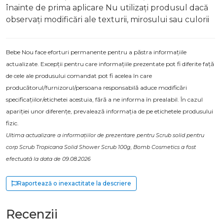
înainte de prima aplicare Nu utilizați produsul dacă
observați modificări ale texturii, mirosului sau culorii
Bebe Nou face eforturi permanente pentru a păstra informațiile
actualizate. Excepții pentru care informațiile prezentate pot fi diferite față
de cele ale produsului comandat pot fi acelea în care
producătorul/furnizorul/persoana responsabilă aduce modificări
specificațiilor/etichetei acestuia, fără a ne informa în prealabil. În cazul
apariției unor diferențe, prevalează informația de pe etichetele produsului
fizic.
Ultima actualizare a informațiilor de prezentare pentru Scrub solid pentru
corp Scrub Tropicana Solid Shower Scrub 100g, Bomb Cosmetics a fost
efectuată la data de 09.08.2026
Raportează o inexactitate la descriere
Recenzii