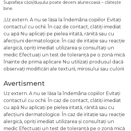
Suprafața căzii/dușului poate deveni alunecoasă – clătește
bine.
,Uz extern. A nu se lăsa la îndemâna copiilor Evitați
contactul cu ochii. În caz de contact, clătiți imediat
cu apă Nu aplicați pe pielea iritată, rănită sau cu
afecțiuni dermatologice. În caz de iritație sau reacție
alergică, opriți imediat utilizarea și consultați un
medic Efectuați un test de toleranță pe o zonă mică
înainte de prima aplicare Nu utilizați produsul dacă
observați modificări ale texturii, mirosului sau culorii
Avertisment
Uz extern. A nu se lăsa la îndemâna copiilor Evitați
contactul cu ochii. În caz de contact, clătiți imediat
cu apă Nu aplicați pe pielea iritată, rănită sau cu
afecțiuni dermatologice. În caz de iritație sau reacție
alergică, opriți imediat utilizarea și consultați un
medic Efectuați un test de toleranță pe o zonă mică