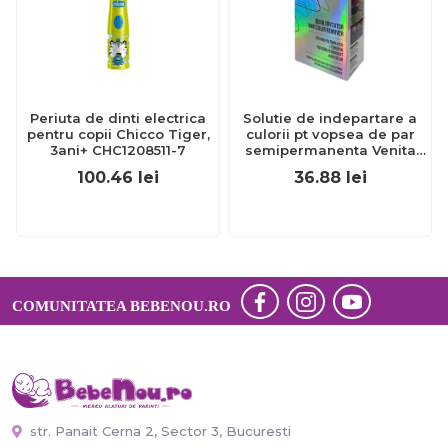
Periuta de dinti electrica
Solutie de indepartare a
pentru copii Chicco Tiger,
culorii pt vopsea de par
3ani+ CHC1208511-7
semipermanenta Venita
Hair Color Remover, 115ml
100.46
lei
36.88
lei
15 ml
COMUNITATEA BEBENOU.RO
str. Panait Cerna 2, Sector 3, Bucuresti