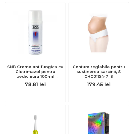
SNB Crema antifungica cu
Centura reglabila pentru
Clotrimazol pentru
sustinerea sarcinii, S
pedichiura 100-ml
CHC01154-7_S
EXL359_918
78.81
lei
179.45
lei