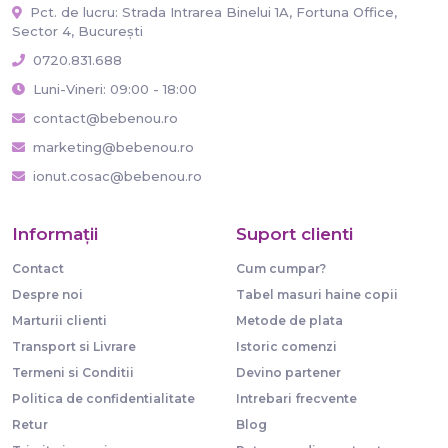
Pct. de lucru: Strada Intrarea Binelui 1A, Fortuna Office,
Sector 4, București
0720.831.688
Luni-Vineri: 09:00 - 18:00
contact@bebenou.ro
marketing@bebenou.ro
ionut.cosac@bebenou.ro
Informaţii
Suport clienti
Contact
Cum cumpar?
Despre noi
Tabel masuri haine copii
Marturii clienti
Metode de plata
Transport si Livrare
Istoric comenzi
Termeni si Conditii
Devino partener
Politica de confidentialitate
Intrebari frecvente
Retur
Blog