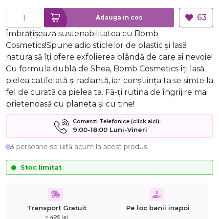
63
Adauga in cos
Îmbrățișează sustenabilitatea cu Bomb
Cosmetics!Spune adio sticlelor de plastic și lasă
natura să îți ofere exfolierea blândă de care ai nevoie!
Cu formula dublă de Shea, Bomb Cosmetics îți lasă
pielea catifelată și radiantă, iar conștiința ta se simte la
fel de curată ca pielea ta. Fă-ți rutina de îngrijire mai
prietenoasă cu planeta și cu tine!
Comenzi Telefonice (click aici):
9:00-18:00 Luni-Vineri
3
persoane se uită acum la acest produs.
Stoc limitat
Transport Gratuit
Pe loc banii inapoi
> 499 lei