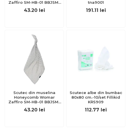
Zaffiro SM-HB-01 BBJSM-
tna9001
HB-01_Roz
43.20
lei
191.11
lei
Scutec din muselina
Scutece albe din bumbac
Honeycomb Womar
80x80 cm.-10/set Fillikid
Zaffiro SM-HB-01 BBJSM-
KRS909
HB-01_Gri
43.20
lei
112.77
lei