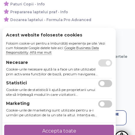
Paturi Copii - Info
Prepararea laptelui praf - Info
Dozarea laptelui - Formula Pro Advanced
Acest website foloseste cookies
Folosim cookie-uri pentru a îmbunătăți experiența pe site. Vezi
© 2026 Bebe Nou Online Store SRL
cum folosește Google datele tale aici:
Google Business Data
Responsibility
.
Află mai mult
Toate preturile sunt exprimate in lei si includ tva. Ofertele
sunt valabile in limita stocului disponibil.
Necesare
Cookie-urile necesare ajută la a face un site utilizabil
prin activarea funcţiilor de bază, precum navigarea
în pagină şi accesul la zonele securizate de pe site.
Statistici
Site-ul nu poate funcţiona corespunzător fără aceste
cookie-uri.
Cookie-urile de statistică îi ajută pe proprietarii unui
site să înţeleagă modul în care vizitatorii
interacţionează cu site-urile prin colectarea şi
Marketing
raportarea informaţiilor în mod anonim.
Cookie-urile de marketing sunt utilizate pentru a-i
urmări pe utilizatori de la un site la altul. Intenţia este
de a afişa anunţuri relevante şi antrenante pentru
utilizatorii individuali, aşadar ele sunt mai valoroase
pentru agenţiile de puiblicitate şi părţile terţe care se
Accepta toate
ocupă de publicitate.