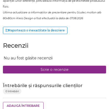
apariției unor diferențe, prevalează informația de pe etichetele produsului
fizic.
Ultima actualizare a informațiilor de prezentare pentru Scutec molton alb
80x80cm Kreis Design a fost efectuată la data de 07.08.2026
Raportează o inexactitate la descriere
Recenzii
Nu au fost găsite recenzii
Scrie o recenzie
Întrebările și răspunsurile clienților
0 întrebări
ADAUGĂ ÎNTREBARE