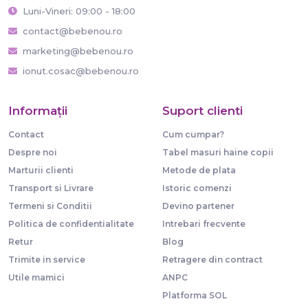
Luni-Vineri: 09:00 - 18:00
contact@bebenou.ro
marketing@bebenou.ro
ionut.cosac@bebenou.ro
Informaţii
Suport clienti
Contact
Cum cumpar?
Despre noi
Tabel masuri haine copii
Marturii clienti
Metode de plata
Transport si Livrare
Istoric comenzi
Termeni si Conditii
Devino partener
Politica de confidentialitate
Intrebari frecvente
Retur
Blog
Trimite in service
Retragere din contract
Utile mamici
ANPC
Platforma SOL