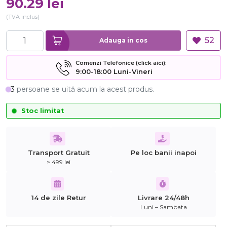
90.29
lei
(TVA inclus)
52
Adauga in cos
Comenzi Telefonice (click aici):
9:00-18:00 Luni-Vineri
3
persoane se uită acum la acest produs.
Stoc limitat
Transport Gratuit
Pe loc banii inapoi
> 499 lei
14 de zile Retur
Livrare 24/48h
Luni – Sambata