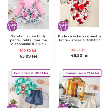
Sarafan roz cu body
Body cu volanase pentru
pentru fetite (marime
fetite - Roses MDGBA153
disponibila: 0-3 luni)
mdrz331-3-de4.0-3 luni
80.33
lei
109.82
lei
48.20
lei
65.89
lei
Economisesti
39.04
lei
Economisesti
37.42
lei