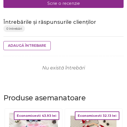
Scrie o recenzie
Întrebările și răspunsurile clienților
0 întrebări
ADAUGĂ ÎNTREBARE
Nu există întrebări
Produse
asemanatoare
Economisesti
43.93
lei
Economisesti
32.13
lei