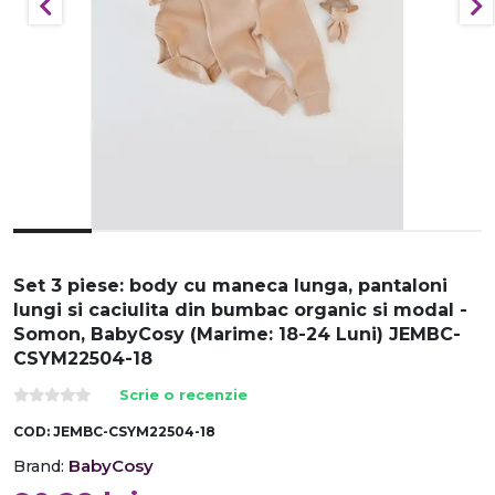
Set 3 piese: body cu maneca lunga, pantaloni
lungi si caciulita din bumbac organic si modal -
Somon, BabyCosy (Marime: 18-24 Luni) JEMBC-
CSYM22504-18
Scrie o recenzie
COD:
JEMBC-CSYM22504-18
BabyCosy
Brand: