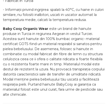
- Fabricat in Turcia
- Informaţii privind ingrijirea: spalati la 40°C, cu haine in culori
similare, nu folositi inalbitori, uscati in uscator automat la
temperatura medie, calcati la temperatura redusa.
Baby Cosy
Organic Wear
este un brand de hainute
produse in Turcia in regiunea Aegean in vestul Turciei.
Acestea sunt hainute din 100% bumbac organic- material
certificat GOTS fiind un material respirabil si sanatos pentru
pielea bebelusului. De asemenea, folosec si hainute in
combinatie cu modal fabricat din fibre de lemn cu structura
celulozica ceea ce ii ofera o calitate ridicata si foarte flexibila
cu o rezistenta foarte mare in timp. Materialul modal este
destul de rezistent la uzura. Nu provoacă transpirația corpului
datorită caracteristicii sale de transfer de umiditate ridicată.
Modal menține pielea bebelușului tău uscată și facilitează
respirația pielii. Purtand hainute BabyCosy ai garanția ca
materialul folosit este unul curat, fara urme de pesticide sau
alte chimicale.