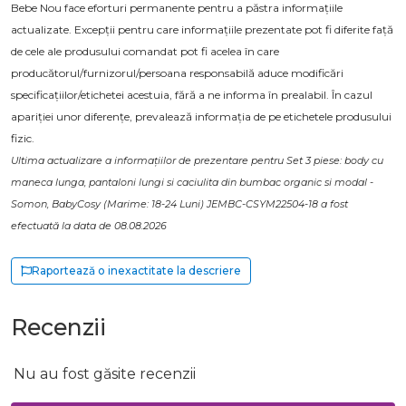
Bebe Nou face eforturi permanente pentru a păstra informațiile
actualizate. Excepții pentru care informațiile prezentate pot fi diferite față
de cele ale produsului comandat pot fi acelea în care
producătorul/furnizorul/persoana responsabilă aduce modificări
specificațiilor/etichetei acestuia, fără a ne informa în prealabil. În cazul
apariției unor diferențe, prevalează informația de pe etichetele produsului
fizic.
Ultima actualizare a informațiilor de prezentare pentru Set 3 piese: body cu
maneca lunga, pantaloni lungi si caciulita din bumbac organic si modal -
Somon, BabyCosy (Marime: 18-24 Luni) JEMBC-CSYM22504-18 a fost
efectuată la data de 08.08.2026
Raportează o inexactitate la descriere
Recenzii
Nu au fost găsite recenzii