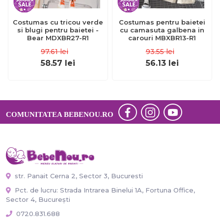
Costumas cu tricou verde
Costumas pentru baietei
si blugi pentru baietei -
cu camasuta galbena in
Bear MDXBR27-R1
carouri MBXBR13-R1
97.61
lei
93.55
lei
58.57
lei
56.13
lei
COMUNITATEA BEBENOU.RO
str. Panait Cerna 2, Sector 3, Bucuresti
Pct. de lucru: Strada Intrarea Binelui 1A, Fortuna Office,
Sector 4, București
0720.831.688