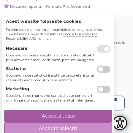
Dozarea laptelui - Formula Pro Advanced
Acest website foloseste cookies
Folosim cookie-uri pentru a îmbunătăți experiența pe site. Vezi
© 2026 Bebe Nou Online Store SRL
cum folosește Google datele tale aici:
Google Business Data
Responsibility
.
Află mai mult
Toate preturile sunt exprimate in lei si includ tva. Ofertele
sunt valabile in limita stocului disponibil.
Necesare
Cookie-urile necesare ajută la a face un site utilizabil
prin activarea funcţiilor de bază, precum navigarea
în pagină şi accesul la zonele securizate de pe site.
Statistici
Site-ul nu poate funcţiona corespunzător fără aceste
cookie-uri.
Cookie-urile de statistică îi ajută pe proprietarii unui
site să înţeleagă modul în care vizitatorii
interacţionează cu site-urile prin colectarea şi
Marketing
raportarea informaţiilor în mod anonim.
Cookie-urile de marketing sunt utilizate pentru a-i
urmări pe utilizatori de la un site la altul. Intenţia este
de a afişa anunţuri relevante şi antrenante pentru
utilizatorii individuali, aşadar ele sunt mai valoroase
pentru agenţiile de puiblicitate şi părţile terţe care se
Accepta toate
ocupă de publicitate.
Accepta selectia
4.8 / 5
★★★★★