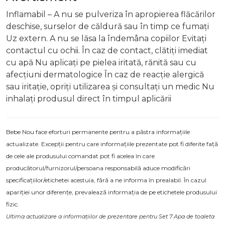
Inflamabil – A nu se pulveriza în apropierea flăcărilor
deschise, surselor de căldură sau în timp ce fumați
Uz extern. A nu se lăsa la îndemâna copiilor Evitați
contactul cu ochii. În caz de contact, clătiți imediat
cu apă Nu aplicați pe pielea iritată, rănită sau cu
afecțiuni dermatologice În caz de reacție alergică
sau iritație, opriți utilizarea și consultați un medic Nu
inhalați produsul direct în timpul aplicării
Bebe Nou face eforturi permanente pentru a păstra informațiile
actualizate. Excepții pentru care informațiile prezentate pot fi diferite față
de cele ale produsului comandat pot fi acelea în care
producătorul/furnizorul/persoana responsabilă aduce modificări
specificațiilor/etichetei acestuia, fără a ne informa în prealabil. În cazul
apariției unor diferențe, prevalează informația de pe etichetele produsului
fizic.
Ultima actualizare a informațiilor de prezentare pentru Set 7 Apa de toaleta