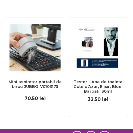
Mini aspirator portabil de
Tester - Apa de toaleta
birou JUBBG-V0103175
Cote d'Azur, Elixir, Blue,
Barbati, 30ml
70.50
lei
32.50
lei