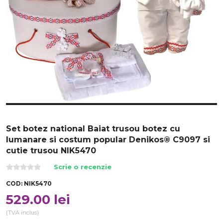
Set botez national Baiat trusou botez cu
lumanare si costum popular Denikos® C9097 si
cutie trusou NIK5470
Scrie o recenzie
COD:
NIK5470
529.00
lei
(TVA inclus)