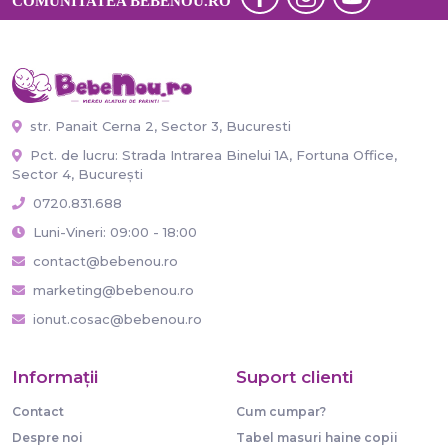
COMUNITATEA BEBENOU.RO
str. Panait Cerna 2, Sector 3, Bucuresti
Pct. de lucru: Strada Intrarea Binelui 1A, Fortuna Office,
Sector 4, București
0720.831.688
Luni-Vineri: 09:00 - 18:00
contact@bebenou.ro
marketing@bebenou.ro
ionut.cosac@bebenou.ro
Informaţii
Suport clienti
Contact
Cum cumpar?
Despre noi
Tabel masuri haine copii