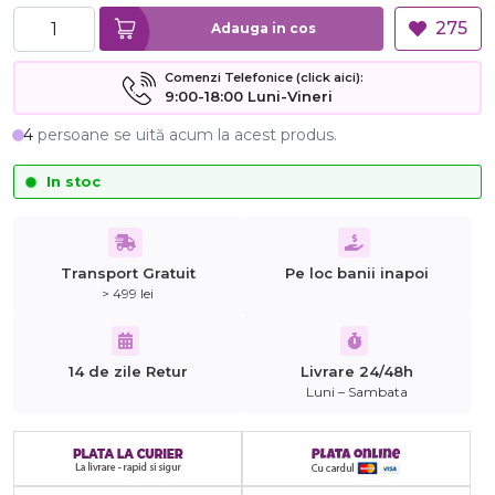
275
Adauga in cos
Comenzi Telefonice (click aici):
9:00-18:00 Luni-Vineri
4
persoane se uită acum la acest produs.
In stoc
Transport Gratuit
Pe loc banii inapoi
> 499 lei
14 de zile Retur
Livrare 24/48h
Luni – Sambata