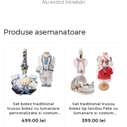
Nu există întrebări
Produse
asemanatoare
Set botez traditional
Set traditional trusou
trusou botez cu lumanare
botez tip landou Fete cu
personalizata si costum
lumanare si costum
popular baiat Denikos®
traditional Denikos® 978
499.00
lei
399.00
lei
740 NIK5169
NIK5407