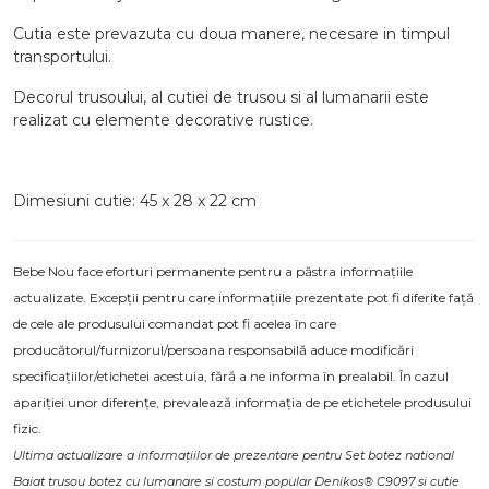
Cutia este prevazuta cu doua manere, necesare in timpul
transportului.
Decorul trusoului, al cutiei de trusou si al lumanarii este
realizat cu elemente decorative rustice.
Dimesiuni cutie: 45 x 28 x 22 cm
Bebe Nou face eforturi permanente pentru a păstra informațiile
actualizate. Excepții pentru care informațiile prezentate pot fi diferite față
de cele ale produsului comandat pot fi acelea în care
producătorul/furnizorul/persoana responsabilă aduce modificări
specificațiilor/etichetei acestuia, fără a ne informa în prealabil. În cazul
apariției unor diferențe, prevalează informația de pe etichetele produsului
fizic.
Ultima actualizare a informațiilor de prezentare pentru Set botez national
Baiat trusou botez cu lumanare si costum popular Denikos® C9097 si cutie