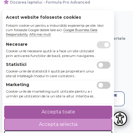
Dozarea laptelui - Formula Pro Advanced
Acest website foloseste cookies
Folosim cookie-uri pentru a îmbunătăți experiența pe site. Vezi
© 2026 Bebe Nou Online Store SRL
cum folosește Google datele tale aici:
Google Business Data
Responsibility
.
Află mai mult
Toate preturile sunt exprimate in lei si includ tva. Ofertele
sunt valabile in limita stocului disponibil.
Necesare
Cookie-urile necesare ajută la a face un site utilizabil
prin activarea funcţiilor de bază, precum navigarea
în pagină şi accesul la zonele securizate de pe site.
Statistici
Site-ul nu poate funcţiona corespunzător fără aceste
cookie-uri.
Cookie-urile de statistică îi ajută pe proprietarii unui
site să înţeleagă modul în care vizitatorii
interacţionează cu site-urile prin colectarea şi
Marketing
raportarea informaţiilor în mod anonim.
Cookie-urile de marketing sunt utilizate pentru a-i
urmări pe utilizatori de la un site la altul. Intenţia este
de a afişa anunţuri relevante şi antrenante pentru
utilizatorii individuali, aşadar ele sunt mai valoroase
pentru agenţiile de puiblicitate şi părţile terţe care se
Accepta toate
ocupă de publicitate.
Accepta selectia
4.8 / 5
★★★★★