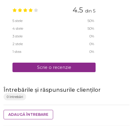
4.5
din 5
5 stele
50%
4 stele
50%
3 stele
0%
2 stele
0%
1 stea
0%
Scrie o recenzie
Întrebările și răspunsurile clienților
0 întrebări
ADAUGĂ ÎNTREBARE