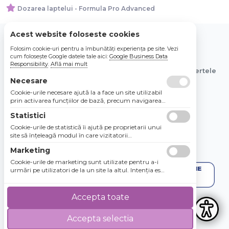
Dozarea laptelui - Formula Pro Advanced
Acest website foloseste cookies
Folosim cookie-uri pentru a îmbunătăți experiența pe site. Vezi
© 2026 Bebe Nou Online Store SRL
cum folosește Google datele tale aici:
Google Business Data
Responsibility
.
Află mai mult
Toate preturile sunt exprimate in lei si includ tva. Ofertele
sunt valabile in limita stocului disponibil.
Necesare
Cookie-urile necesare ajută la a face un site utilizabil
prin activarea funcţiilor de bază, precum navigarea
în pagină şi accesul la zonele securizate de pe site.
Statistici
Site-ul nu poate funcţiona corespunzător fără aceste
cookie-uri.
Cookie-urile de statistică îi ajută pe proprietarii unui
site să înţeleagă modul în care vizitatorii
interacţionează cu site-urile prin colectarea şi
Marketing
raportarea informaţiilor în mod anonim.
Cookie-urile de marketing sunt utilizate pentru a-i
urmări pe utilizatori de la un site la altul. Intenţia este
de a afişa anunţuri relevante şi antrenante pentru
utilizatorii individuali, aşadar ele sunt mai valoroase
pentru agenţiile de puiblicitate şi părţile terţe care se
Accepta toate
ocupă de publicitate.
Accepta selectia
4.8 / 5
★★★★★