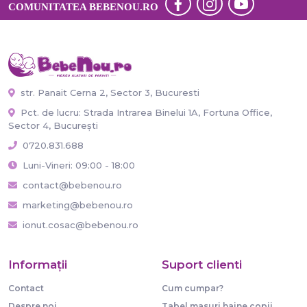
COMUNITATEA BEBENOU.RO
str. Panait Cerna 2, Sector 3, Bucuresti
Pct. de lucru: Strada Intrarea Binelui 1A, Fortuna Office,
Sector 4, București
0720.831.688
Luni-Vineri: 09:00 - 18:00
contact@bebenou.ro
marketing@bebenou.ro
ionut.cosac@bebenou.ro
Informaţii
Suport clienti
Contact
Cum cumpar?
Despre noi
Tabel masuri haine copii