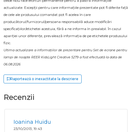
Bebe Nou face eforturi permanente pentru a păstra informațiile
actualizate. Excepții pentru care informațiile prezentate pot fi diferite față
de cele ale produsului comandat pot fi acelea în care
producătorul/furnizorul/persoana responsabilă aduce modificări
specificațiilor/etichetei acestuia, fără a ne informa în prealabil. În cazul
apariției unor diferențe, prevalează informația de pe etichetele produsului
fizic.
Ultima actualizare a informațiilor de prezentare pentru Set de ecrane pentru
lampi de noapte REER KidsLight Creative 5279 a fost efectuată la data de
06.08.2026
Raportează o inexactitate la descriere
Recenzii
Ioanina Huidu
23/10/2013, 19:43