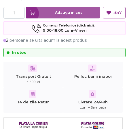
357
Adauga in cos
Comenzi Telefonice (click aici):
9:00-18:00 Luni-Vineri
2
persoane se uită acum la acest produs.
In stoc
Transport Gratuit
Pe loc banii inapoi
> 499 lei
14 de zile Retur
Livrare 24/48h
Luni – Sambata