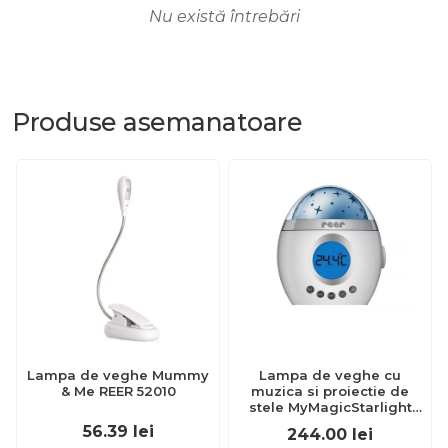
Nu există întrebări
Produse
asemanatoare
Lampa de veghe Mummy
Lampa de veghe cu
& Me REER 52010
muzica si proiectie de
stele MyMagicStarlight
Reer 52050
56.39
lei
244.00
lei