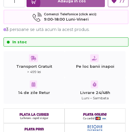
77
Adauga in cos
Comenzi Telefonice (click aici):
9:00-18:00 Luni-Vineri
3
persoane se uită acum la acest produs.
In stoc
Transport Gratuit
Pe loc banii inapoi
> 499 lei
14 de zile Retur
Livrare 24/48h
Luni – Sambata