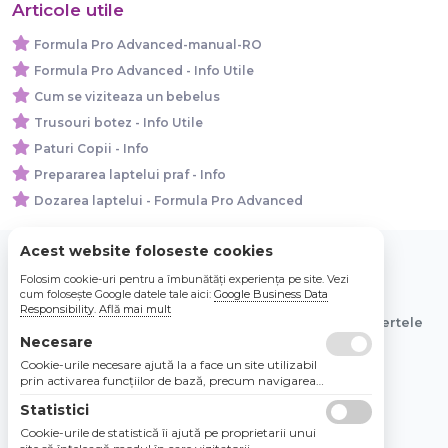
Articole utile
Formula Pro Advanced-manual-RO
Formula Pro Advanced - Info Utile
Cum se viziteaza un bebelus
Trusouri botez - Info Utile
Paturi Copii - Info
Prepararea laptelui praf - Info
Dozarea laptelui - Formula Pro Advanced
Acest website foloseste cookies
Folosim cookie-uri pentru a îmbunătăți experiența pe site. Vezi
© 2026 Bebe Nou Online Store SRL
cum folosește Google datele tale aici:
Google Business Data
Responsibility
.
Află mai mult
Toate preturile sunt exprimate in lei si includ tva. Ofertele
sunt valabile in limita stocului disponibil.
Necesare
Cookie-urile necesare ajută la a face un site utilizabil
prin activarea funcţiilor de bază, precum navigarea
în pagină şi accesul la zonele securizate de pe site.
Statistici
Site-ul nu poate funcţiona corespunzător fără aceste
cookie-uri.
Cookie-urile de statistică îi ajută pe proprietarii unui