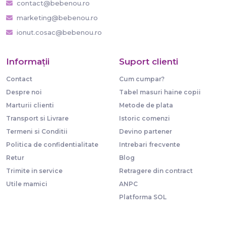
contact@bebenou.ro
marketing@bebenou.ro
ionut.cosac@bebenou.ro
Informaţii
Suport clienti
Contact
Cum cumpar?
Despre noi
Tabel masuri haine copii
Marturii clienti
Metode de plata
Transport si Livrare
Istoric comenzi
Termeni si Conditii
Devino partener
Politica de confidentialitate
Intrebari frecvente
Retur
Blog
Trimite in service
Retragere din contract
Utile mamici
ANPC
Platforma SOL