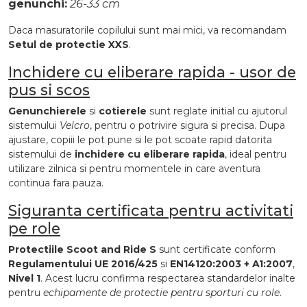
genunchi:
26-33 cm
Daca masuratorile copilului sunt mai mici, va recomandam
Setul de protectie XXS
.
Inchidere cu eliberare rapida - usor de
pus si scos
Genunchierele
si
cotierele
sunt reglate initial cu ajutorul
sistemului
Velcro
, pentru o potrivire sigura si precisa. Dupa
ajustare, copiii le pot pune si le pot scoate rapid datorita
sistemului de
inchidere cu eliberare rapida
, ideal pentru
utilizare zilnica si pentru momentele in care aventura
continua fara pauza.
Siguranta certificata pentru activitati
pe role
Protectiile Scoot and Ride S
sunt certificate conform
Regulamentului UE 2016/425
si
EN14120:2003 + A1:2007
,
Nivel 1
. Acest lucru confirma respectarea standardelor inalte
pentru
echipamente de protectie pentru sporturi cu role
.