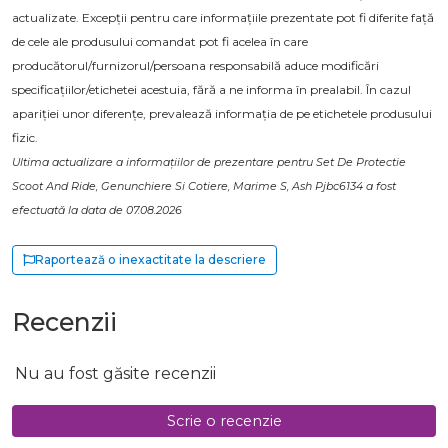
actualizate. Excepții pentru care informațiile prezentate pot fi diferite față
de cele ale produsului comandat pot fi acelea în care
producătorul/furnizorul/persoana responsabilă aduce modificări
specificațiilor/etichetei acestuia, fără a ne informa în prealabil. În cazul
apariției unor diferențe, prevalează informația de pe etichetele produsului
fizic.
Ultima actualizare a informațiilor de prezentare pentru Set De Protectie
Scoot And Ride, Genunchiere Si Cotiere, Marime S, Ash Pjbc6134 a fost
efectuată la data de 07.08.2026
Raportează o inexactitate la descriere
Recenzii
Nu au fost găsite recenzii
Scrie o recenzie