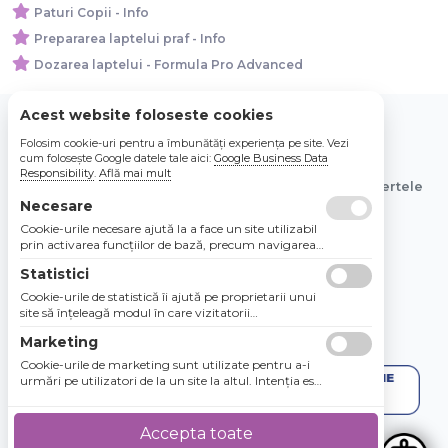
Paturi Copii - Info
Prepararea laptelui praf - Info
Dozarea laptelui - Formula Pro Advanced
Acest website foloseste cookies
Folosim cookie-uri pentru a îmbunătăți experiența pe site. Vezi
© 2026 Bebe Nou Online Store SRL
cum folosește Google datele tale aici:
Google Business Data
Responsibility
.
Află mai mult
Toate preturile sunt exprimate in lei si includ tva. Ofertele
sunt valabile in limita stocului disponibil.
Necesare
Cookie-urile necesare ajută la a face un site utilizabil
prin activarea funcţiilor de bază, precum navigarea
în pagină şi accesul la zonele securizate de pe site.
Statistici
Site-ul nu poate funcţiona corespunzător fără aceste
cookie-uri.
Cookie-urile de statistică îi ajută pe proprietarii unui
site să înţeleagă modul în care vizitatorii
interacţionează cu site-urile prin colectarea şi
Marketing
raportarea informaţiilor în mod anonim.
Cookie-urile de marketing sunt utilizate pentru a-i
urmări pe utilizatori de la un site la altul. Intenţia este
de a afişa anunţuri relevante şi antrenante pentru
utilizatorii individuali, aşadar ele sunt mai valoroase
pentru agenţiile de puiblicitate şi părţile terţe care se
Accepta toate
ocupă de publicitate.