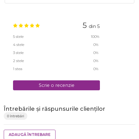
5
din 5
5 stele
100%
4 stele
0%
3 stele
0%
2 stele
0%
1 stea
0%
Scrie o recenzie
Întrebările și răspunsurile clienților
0 întrebări
ADAUGĂ ÎNTREBARE