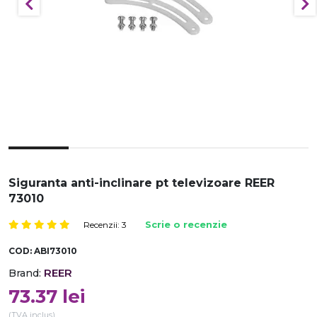
Siguranta anti-inclinare pt televizoare REER
73010
Recenzii: 3
Scrie o recenzie
COD:
ABI73010
REER
Brand:
73.37
lei
(TVA inclus)