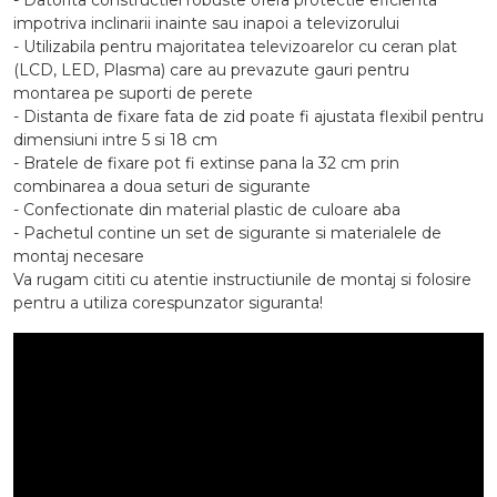
- Datorita constructiei robuste ofera protectie eficienta
impotriva inclinarii inainte sau inapoi a televizorului
- Utilizabila pentru majoritatea televizoarelor cu ceran plat
(LCD, LED, Plasma) care au prevazute gauri pentru
montarea pe suporti de perete
- Distanta de fixare fata de zid poate fi ajustata flexibil pentru
dimensiuni intre 5 si 18 cm
- Bratele de fixare pot fi extinse pana la 32 cm prin
combinarea a doua seturi de sigurante
- Confectionate din material plastic de culoare aba
- Pachetul contine un set de sigurante si materialele de
montaj necesare
Va rugam cititi cu atentie instructiunile de montaj si folosire
pentru a utiliza corespunzator siguranta!