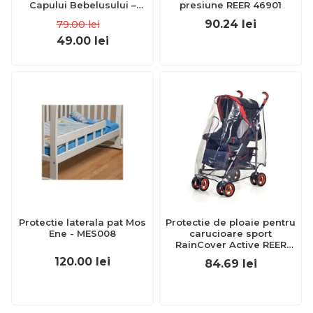
Capului Bebelusului –
presiune REER 46901
Fluture Roz – Mov
90.24
lei
79.00
lei
49.00
lei
Protectie laterala pat Mos
Protectie de ploaie pentru
Ene - MES008
carucioare sport
RainCover Active REER
70533
120.00
lei
84.69
lei