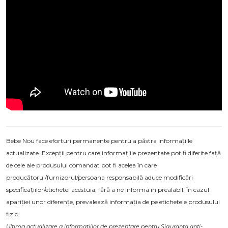
Bebe Nou face eforturi permanente pentru a păstra informațiile
actualizate. Excepții pentru care informațiile prezentate pot fi diferite față
de cele ale produsului comandat pot fi acelea în care
producătorul/furnizorul/persoana responsabilă aduce modificări
specificațiilor/etichetei acestuia, fără a ne informa în prealabil. În cazul
apariției unor diferențe, prevalează informația de pe etichetele produsului
fizic.
Ultima actualizare a informațiilor de prezentare pentru Siguranta anti-