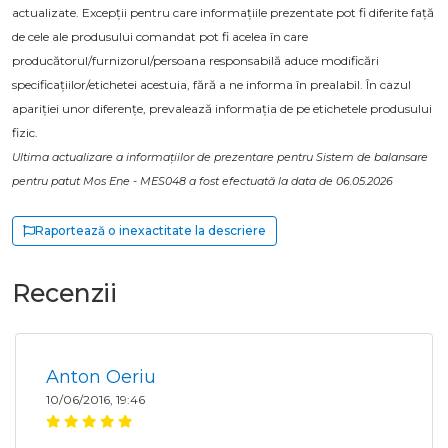
actualizate. Excepții pentru care informațiile prezentate pot fi diferite față
de cele ale produsului comandat pot fi acelea în care
producătorul/furnizorul/persoana responsabilă aduce modificări
specificațiilor/etichetei acestuia, fără a ne informa în prealabil. În cazul
apariției unor diferențe, prevalează informația de pe etichetele produsului
fizic.
Ultima actualizare a informațiilor de prezentare pentru Sistem de balansare
pentru patut Mos Ene - MES048 a fost efectuată la data de 06.05.2026
Raportează o inexactitate la descriere
Recenzii
Anton Oeriu
10/06/2016, 19:46