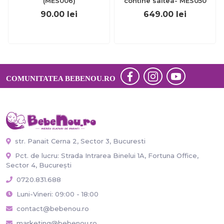
(MES006)
contine saltea- MES050
90.00
lei
649.00
lei
COMUNITATEA BEBENOU.RO
str. Panait Cerna 2, Sector 3, Bucuresti
Pct. de lucru: Strada Intrarea Binelui 1A, Fortuna Office,
Sector 4, București
0720.831.688
Luni-Vineri: 09:00 - 18:00
contact@bebenou.ro
marketing@bebenou.ro