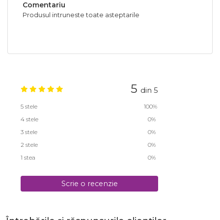
Comentariu
Produsul intruneste toate asteptarile
5
din 5
5 stele
100%
4 stele
0%
3 stele
0%
2 stele
0%
1 stea
0%
Scrie o recenzie