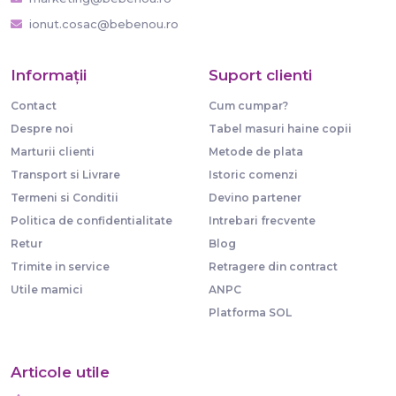
ionut.cosac@bebenou.ro
Informaţii
Suport clienti
Contact
Cum cumpar?
Despre noi
Tabel masuri haine copii
Marturii clienti
Metode de plata
Transport si Livrare
Istoric comenzi
Termeni si Conditii
Devino partener
Politica de confidentialitate
Intrebari frecvente
Retur
Blog
Trimite in service
Retragere din contract
Utile mamici
ANPC
Platforma SOL
Articole utile