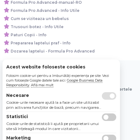
Formula Pro Advanced-manual-RO
Formula Pro Advanced - Info Utile
Cum se viziteaza un bebelus
Trusouri botez - Info Utile
Paturi Copii - Info
Prepararea laptelui praf - Info
Dozarea laptelui - Formula Pro Advanced
Acest website foloseste cookies
Folosim cookie-uri pentru a îmbunătăți experiența pe site. Vezi
© 2026 Bebe Nou Online Store SRL
cum folosește Google datele tale aici:
Google Business Data
Responsibility
.
Află mai mult
Toate preturile sunt exprimate in lei si includ tva. Ofertele
sunt valabile in limita stocului disponibil.
Necesare
Cookie-urile necesare ajută la a face un site utilizabil
prin activarea funcţiilor de bază, precum navigarea
în pagină şi accesul la zonele securizate de pe site.
Statistici
Site-ul nu poate funcţiona corespunzător fără aceste
cookie-uri.
Cookie-urile de statistică îi ajută pe proprietarii unui
site să înţeleagă modul în care vizitatorii
interacţionează cu site-urile prin colectarea şi
Marketing
raportarea informaţiilor în mod anonim.