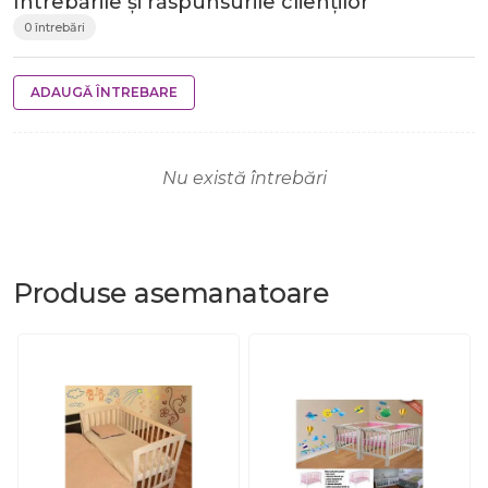
Întrebările și răspunsurile clienților
0 întrebări
ADAUGĂ ÎNTREBARE
Nu există întrebări
Produse
asemanatoare