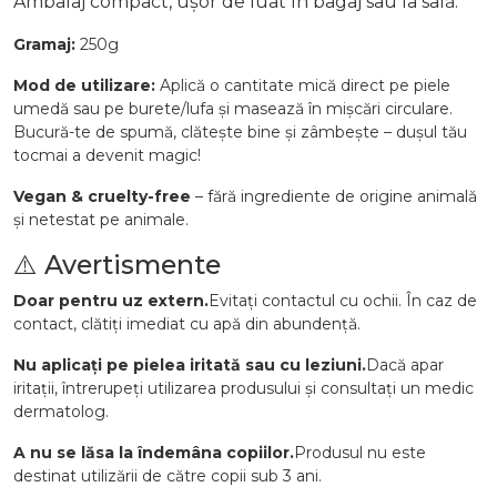
Ambalaj compact, ușor de luat în bagaj sau la sală.
Gramaj:
250g
Mod de utilizare:
Aplică o cantitate mică direct pe piele
umedă sau pe burete/lufa și masează în mișcări circulare.
Bucură-te de spumă, clătește bine și zâmbește – dușul tău
tocmai a devenit magic!
Vegan & cruelty-free
– fără ingrediente de origine animală
și netestat pe animale.
⚠️ Avertismente
Doar pentru uz extern.
Evitați contactul cu ochii. În caz de
contact, clătiți imediat cu apă din abundență.
Nu aplicați pe pielea iritată sau cu leziuni.
Dacă apar
iritații, întrerupeți utilizarea produsului și consultați un medic
dermatolog.
A nu se lăsa la îndemâna copiilor.
Produsul nu este
destinat utilizării de către copii sub 3 ani.