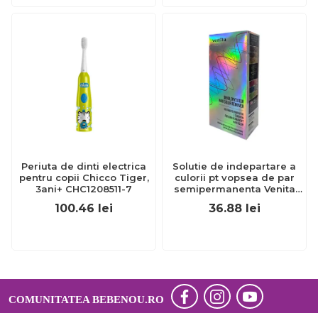
Periuta de dinti electrica
Solutie de indepartare a
pentru copii Chicco Tiger,
culorii pt vopsea de par
3ani+ CHC1208511-7
semipermanenta Venita
Hair Color Remover, 115ml
100.46
lei
36.88
lei
15 ml
COMUNITATEA BEBENOU.RO