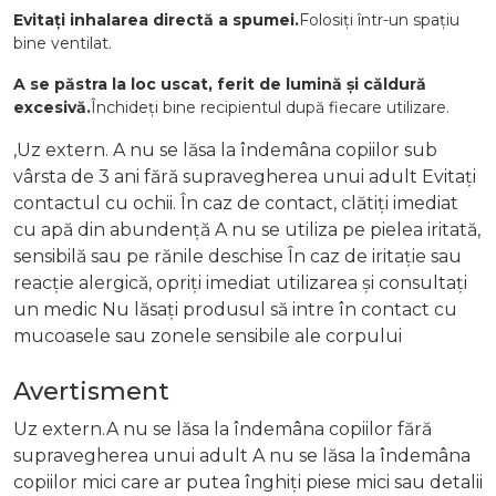
Evitați inhalarea directă a spumei.
Folosiți într-un spațiu
bine ventilat.
A se păstra la loc uscat, ferit de lumină și căldură
excesivă.
Închideți bine recipientul după fiecare utilizare.
,Uz extern. A nu se lăsa la îndemâna copiilor sub
vârsta de 3 ani fără supravegherea unui adult Evitați
contactul cu ochii. În caz de contact, clătiți imediat
cu apă din abundență A nu se utiliza pe pielea iritată,
sensibilă sau pe rănile deschise În caz de iritație sau
reacție alergică, opriți imediat utilizarea și consultați
un medic Nu lăsați produsul să intre în contact cu
mucoasele sau zonele sensibile ale corpului
Avertisment
Uz extern.A nu se lăsa la îndemâna copiilor fără
supravegherea unui adult A nu se lăsa la îndemâna
copiilor mici care ar putea înghiți piese mici sau detalii