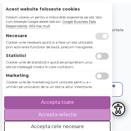
Acest website foloseste cookies
Folosim cookie-uri pentru a îmbunătăți experiența pe site. Vezi
© 2026 Bebe Nou Online Store SRL
cum folosește Google datele tale aici:
Google Business Data
Responsibility
.
Află mai mult
Toate preturile sunt exprimate in lei si includ tva. Ofertele
sunt valabile in limita stocului disponibil.
Necesare
Cookie-urile necesare ajută la a face un site utilizabil
prin activarea funcţiilor de bază, precum navigarea
în pagină şi accesul la zonele securizate de pe site.
Statistici
Site-ul nu poate funcţiona corespunzător fără aceste
cookie-uri.
Cookie-urile de statistică îi ajută pe proprietarii unui
site să înţeleagă modul în care vizitatorii
interacţionează cu site-urile prin colectarea şi
Marketing
raportarea informaţiilor în mod anonim.
Cookie-urile de marketing sunt utilizate pentru a-i
urmări pe utilizatori de la un site la altul. Intenţia este
de a afişa anunţuri relevante şi antrenante pentru
utilizatorii individuali, aşadar ele sunt mai valoroase
pentru agenţiile de puiblicitate şi părţile terţe care se
Accepta toate
ocupă de publicitate.
Accepta selectia
4.8 / 5
★★★★★
Accepta cele necesare