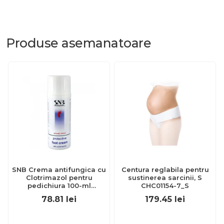
Produse
asemanatoare
SNB Crema antifungica cu
Centura reglabila pentru
Clotrimazol pentru
sustinerea sarcinii, S
pedichiura 100-ml
CHC01154-7_S
EXL359_918
78.81
lei
179.45
lei