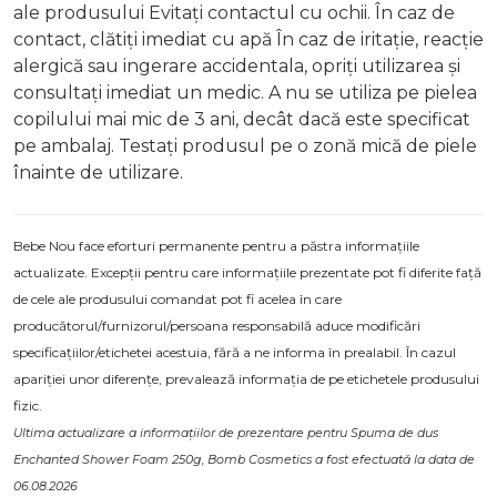
ale produsului Evitați contactul cu ochii. În caz de
contact, clătiți imediat cu apă În caz de iritație, reacție
alergică sau ingerare accidentala, opriți utilizarea și
consultați imediat un medic. A nu se utiliza pe pielea
copilului mai mic de 3 ani, decât dacă este specificat
pe ambalaj. Testați produsul pe o zonă mică de piele
înainte de utilizare.
Bebe Nou face eforturi permanente pentru a păstra informațiile
actualizate. Excepții pentru care informațiile prezentate pot fi diferite față
de cele ale produsului comandat pot fi acelea în care
producătorul/furnizorul/persoana responsabilă aduce modificări
specificațiilor/etichetei acestuia, fără a ne informa în prealabil. În cazul
apariției unor diferențe, prevalează informația de pe etichetele produsului
fizic.
Ultima actualizare a informațiilor de prezentare pentru Spuma de dus
Enchanted Shower Foam 250g, Bomb Cosmetics a fost efectuată la data de
06.08.2026