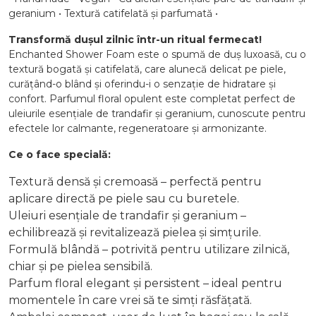
geranium • Textură catifelată și parfumată •
Transformă dușul zilnic într-un ritual fermecat!
Enchanted Shower Foam este o spumă de duș luxoasă, cu o
textură bogată și catifelată, care alunecă delicat pe piele,
curățând-o blând și oferindu-i o senzație de hidratare și
confort. Parfumul floral opulent este completat perfect de
uleiurile esențiale de trandafir și geranium, cunoscute pentru
efectele lor calmante, regeneratoare și armonizante.
Ce o face specială:
Textură densă și cremoasă – perfectă pentru
aplicare directă pe piele sau cu buretele.
Uleiuri esențiale de trandafir și geranium –
echilibrează și revitalizează pielea și simțurile.
Formulă blândă – potrivită pentru utilizare zilnică,
chiar și pe pielea sensibilă.
Parfum floral elegant și persistent – ideal pentru
momentele în care vrei să te simți răsfățată.