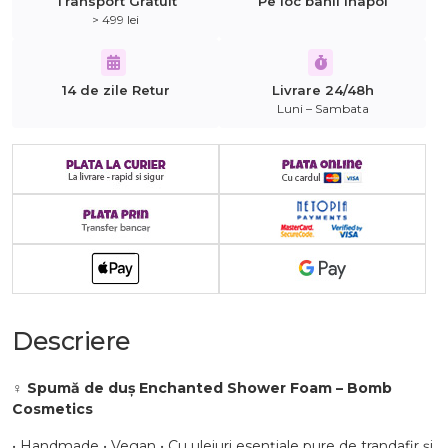
Transport Gratuit
Pe loc banii inapoi
> 499 lei
14 de zile Retur
Livrare 24/48h
Luni – Sambata
Descriere
‍♀️
Spumă de duș Enchanted Shower Foam – Bomb
Cosmetics
• Handmade • Vegan • Cu uleiuri esențiale pure de trandafir și