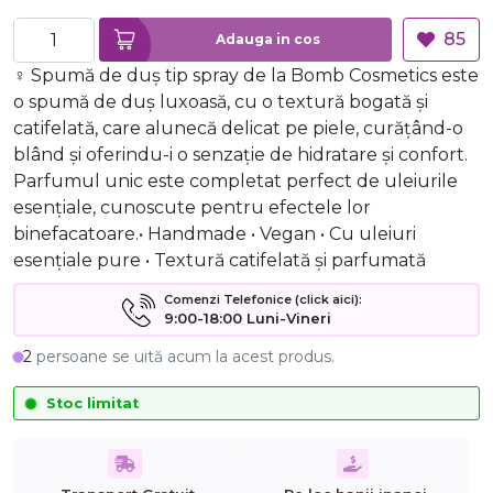
85
Adauga in cos
‍♀️ Spumă de duș tip spray de la Bomb Cosmetics este
o spumă de duș luxoasă, cu o textură bogată și
catifelată, care alunecă delicat pe piele, curățând-o
blând și oferindu-i o senzație de hidratare și confort.
Parfumul unic este completat perfect de uleiurile
esențiale, cunoscute pentru efectele lor
binefacatoare.• Handmade • Vegan • Cu uleiuri
esențiale pure • Textură catifelată și parfumată
Comenzi Telefonice (click aici):
9:00-18:00 Luni-Vineri
2
persoane se uită acum la acest produs.
Stoc limitat