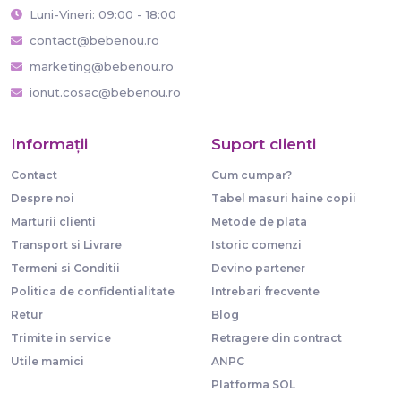
Luni-Vineri: 09:00 - 18:00
contact@bebenou.ro
marketing@bebenou.ro
ionut.cosac@bebenou.ro
Informaţii
Suport clienti
Contact
Cum cumpar?
Despre noi
Tabel masuri haine copii
Marturii clienti
Metode de plata
Transport si Livrare
Istoric comenzi
Termeni si Conditii
Devino partener
Politica de confidentialitate
Intrebari frecvente
Retur
Blog
Trimite in service
Retragere din contract
Utile mamici
ANPC
Platforma SOL