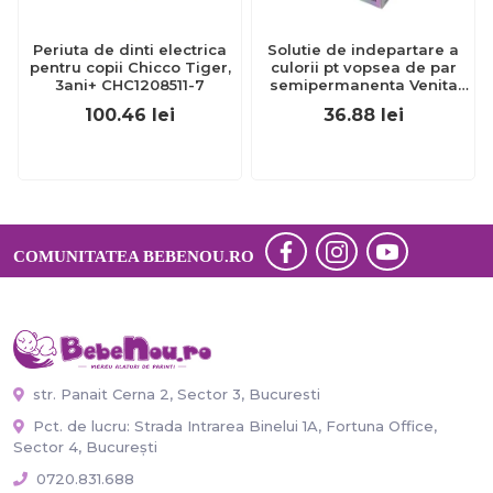
Periuta de dinti electrica
Solutie de indepartare a
pentru copii Chicco Tiger,
culorii pt vopsea de par
3ani+ CHC1208511-7
semipermanenta Venita
Hair Color Remover, 115ml
100.46
lei
36.88
lei
15 ml
COMUNITATEA BEBENOU.RO
str. Panait Cerna 2, Sector 3, Bucuresti
Pct. de lucru: Strada Intrarea Binelui 1A, Fortuna Office,
Sector 4, București
0720.831.688