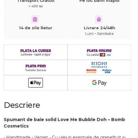
Transport Gratuit
Pe loc banii inapoi
> 499 lei
14 de zile Retur
Livrare 24/48h
Luni – Sambata
Descriere
Spumant de baie solid Love Me Bubble Doh – Bomb
Cosmetics
• Handmade • Vegan • Cu uleiuri esențiale de grapefruit și