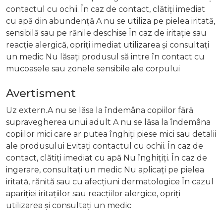
contactul cu ochii. În caz de contact, clătiți imediat
cu apă din abundență A nu se utiliza pe pielea iritată,
sensibilă sau pe rănile deschise În caz de iritație sau
reacție alergică, opriți imediat utilizarea și consultați
un medic Nu lăsați produsul să intre în contact cu
mucoasele sau zonele sensibile ale corpului
Avertisment
Uz extern.A nu se lăsa la îndemâna copiilor fără
supravegherea unui adult A nu se lăsa la îndemâna
copiilor mici care ar putea înghiți piese mici sau detalii
ale produsului Evitați contactul cu ochii. În caz de
contact, clătiți imediat cu apă Nu înghițiți. În caz de
ingerare, consultați un medic Nu aplicați pe pielea
iritată, rănită sau cu afecțiuni dermatologice În cazul
apariției iritațiilor sau reacțiilor alergice, opriți
utilizarea și consultați un medic