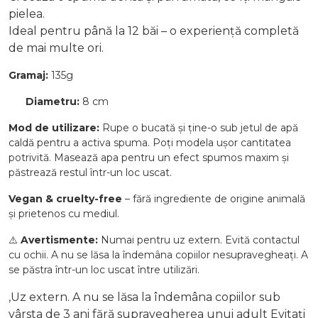
pielea.
Ideal pentru până la 12 băi – o experiență completă
de mai multe ori.
Gramaj:
135g
Diametru:
8 cm
Mod de utilizare:
Rupe o bucată și ține-o sub jetul de apă
caldă pentru a activa spuma. Poți modela ușor cantitatea
potrivită. Masează apa pentru un efect spumos maxim și
păstrează restul într-un loc uscat.
Vegan & cruelty-free
– fără ingrediente de origine animală
și prietenos cu mediul.
⚠️
Avertismente:
Numai pentru uz extern. Evită contactul
cu ochii. A nu se lăsa la îndemâna copiilor nesupravegheați. A
se păstra într-un loc uscat între utilizări.
,Uz extern. A nu se lăsa la îndemâna copiilor sub
vârsta de 3 ani fără supravegherea unui adult Evitați