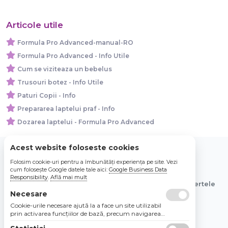
Articole utile
Formula Pro Advanced-manual-RO
Formula Pro Advanced - Info Utile
Cum se viziteaza un bebelus
Trusouri botez - Info Utile
Paturi Copii - Info
Prepararea laptelui praf - Info
Dozarea laptelui - Formula Pro Advanced
Acest website foloseste cookies
Folosim cookie-uri pentru a îmbunătăți experiența pe site. Vezi
© 2026 Bebe Nou Online Store SRL
cum folosește Google datele tale aici:
Google Business Data
Responsibility
.
Află mai mult
Toate preturile sunt exprimate in lei si includ tva. Ofertele
sunt valabile in limita stocului disponibil.
Necesare
Cookie-urile necesare ajută la a face un site utilizabil
prin activarea funcţiilor de bază, precum navigarea
în pagină şi accesul la zonele securizate de pe site.