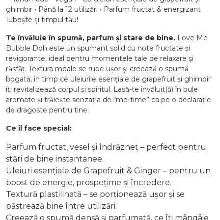
ghimbir • Până la 12 utilizări • Parfum fructat & energizant
Iubește-ți timpul tău!
Te învăluie în spumă, parfum și stare de bine.
Love Me
Bubble Doh este un spumant solid cu note fructate și
revigorante, ideal pentru momentele tale de relaxare și
răsfăț. Textura moale se rupe ușor și creează o spumă
bogată, în timp ce uleiurile esențiale de grapefruit și ghimbir
îți revitalizează corpul și spiritul. Lasă-te învăluit(ă) în bule
aromate și trăiește senzația de “me-time” ca pe o declarație
de dragoste pentru tine.
Ce îl face special:
Parfum fructat, vesel și îndrăzneț – perfect pentru
stări de bine instantanee.
Uleiuri esențiale de Grapefruit & Ginger – pentru un
boost de energie, prospețime și încredere.
Textură plastilinată – se porționează ușor și se
păstrează bine între utilizări.
Creează o spumă densă și parfumată, ce îți mângâie