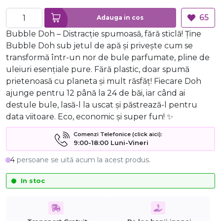
65
Adauga in cos
Bubble Doh – Distracție spumoasă, fără sticlă! Ține
Bubble Doh sub jetul de apă și privește cum se
transformă într-un nor de bule parfumate, pline de
uleiuri esențiale pure. Fără plastic, doar spumă
prietenoasă cu planeta și mult răsfăț! Fiecare Doh
ajunge pentru 12 până la 24 de băi, iar când ai
destule bule, lasă-l la uscat și păstrează-l pentru
data viitoare. Eco, economic și super fun! ✨
Comenzi Telefonice (click aici):
9:00-18:00 Luni-Vineri
4
persoane se uită acum la acest produs.
In stoc