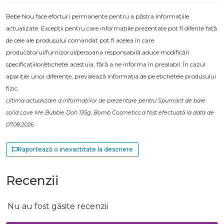
Bebe Nou face eforturi permanente pentru a păstra informațiile
actualizate. Excepții pentru care informațiile prezentate pot fi diferite față
de cele ale produsului comandat pot fi acelea în care
producătorul/furnizorul/persoana responsabilă aduce modificări
specificațiilor/etichetei acestuia, fără a ne informa în prealabil. În cazul
apariției unor diferențe, prevalează informația de pe etichetele produsului
fizic.
Ultima actualizare a informațiilor de prezentare pentru Spumant de baie
solid Love Me Bubble Doh 135g, Bomb Cosmetics a fost efectuată la data de
07.08.2026
Raportează o inexactitate la descriere
Recenzii
Nu au fost găsite recenzii