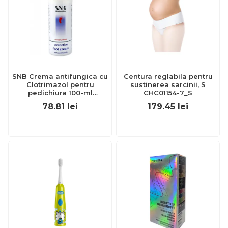
SNB Crema antifungica cu
Centura reglabila pentru
Clotrimazol pentru
sustinerea sarcinii, S
pedichiura 100-ml
CHC01154-7_S
EXL359_918
78.81
lei
179.45
lei