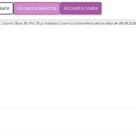
sare
Accepta selectia
Accepta toate
 Excepții pentru care informațiile prezentate pot fi diferite față de cele ale 
forma în prealabil. În cazul apariției unor diferențe, prevalează informația de pe
 Cosmic Blue 39, Plic 35 g (Albastru Cosmic) a fost efectuată la data de 08.08.202