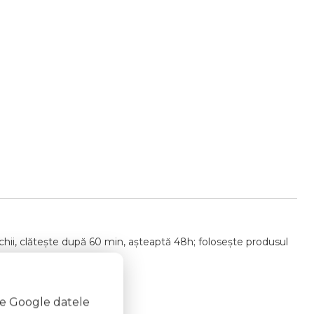
echii, clătește după 60 min, așteaptă 48h; folosește produsul
cu henna neagră.
te Google datele