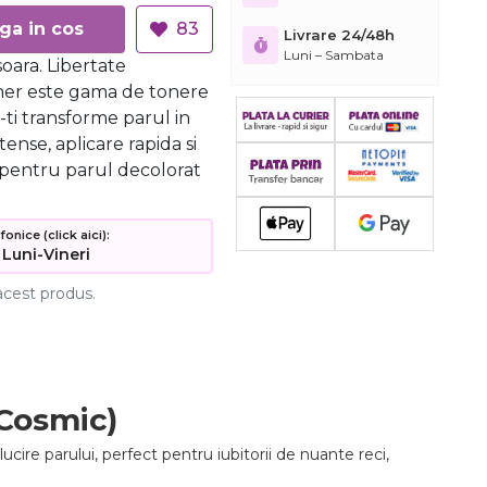
Adauga in cos
83
Livrare 24/48h
Luni – Sambata
soara. Libertate
ner este gama de tonere
ti transforme parul in
ense, aplicare rapida si
 pentru parul decolorat
nice (click aici):
 Luni-Vineri
acest produs.
 Cosmic)
lucire parului, perfect pentru iubitorii de nuante reci,