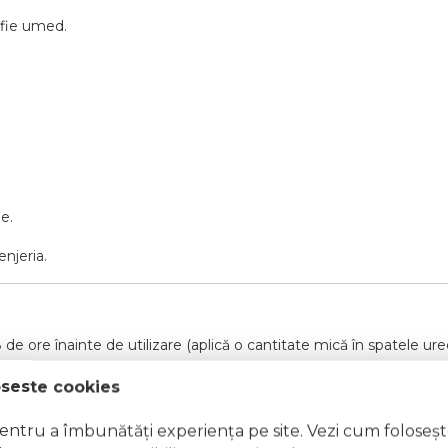
ă fie umed.
e.
njeria.
de ore înainte de utilizare (aplică o cantitate mică în spatele ur
oseste cookies
at, ai avut reacții alergice la vopsea de păr sau tatuaje temporare 
pentru a îmbunătăți experiența pe site. Vezi cum foloseș