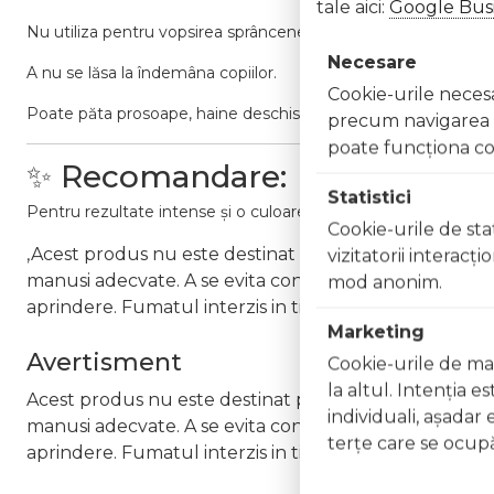
tale aici:
Google Busi
Nu utiliza pentru vopsirea sprâncenelor sau genelor.
Necesare
A nu se lăsa la îndemâna copiilor.
Cookie-urile necesar
Poate păta prosoape, haine deschise la culoare sau suprafețe
precum navigarea în
poate funcţiona co
✨ Recomandare:
Statistici
Pentru rezultate intense și o culoare de impact, aplică toneru
Cookie-urile de stat
,Acest produs nu este destinat pentru uzul persoanelo
vizitatorii interacţ
manusi adecvate. A se evita contactul cu ochii. A se c
mod anonim.
aprindere. Fumatul interzis in timpul utilizarii. A nu s
Marketing
Avertisment
Cookie-urile de mar
la altul. Intenţia e
Acest produs nu este destinat pentru uzul persoanelo
individuali, aşadar 
manusi adecvate. A se evita contactul cu ochii. A se c
terţe care se ocupă
aprindere. Fumatul interzis in timpul utilizarii. A nu s