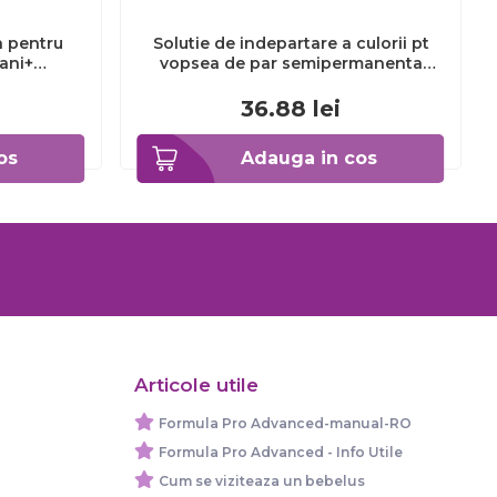
a pentru
Solutie de indepartare a culorii pt
3ani+
vopsea de par semipermanenta
Venita Hair Color Remover, 115ml 15
ml
36.88
lei
os
Adauga in cos
Articole utile
Formula Pro Advanced-manual-RO
Formula Pro Advanced - Info Utile
Cum se viziteaza un bebelus