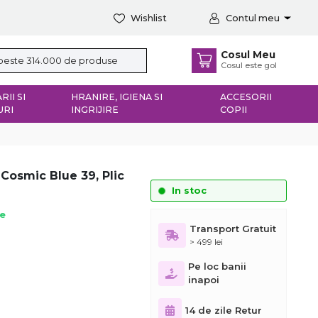
Wishlist
Contul meu
Cosul Meu
Cosul este gol
RII SI
HRANIRE, IGIENA SI
ACCESORII
URI
INGRIJIRE
COPII
Cosmic Blue 39, Plic
In stoc
ie
Transport Gratuit
> 499 lei
Pe loc banii
inapoi
14 de zile Retur