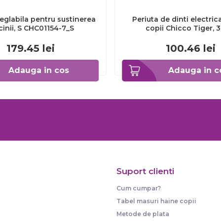
eglabila pentru sustinerea
Periuta de dinti electric
cinii, S CHC01154-7_S
copii Chicco Tiger, 
CHC1208511-7
179.45
lei
100.46
lei
Adauga in cos
Adauga in c
Suport clienti
Cum cumpar?
Tabel masuri haine copii
Metode de plata