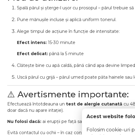
Spală părul și șterge-l ușor cu prosopul – părul trebuie s
Pune mănușile incluse și aplică uniform tonerul.
Alege timpul de acțiune în funcție de intensitate:
Efect intens:
15-30 minute
Efect delicat:
până la 5 minute
Clătește bine cu apă caldă, până când apa devine limped
Uscă părul cu grijă – părul umed poate păta hainele sau le
⚠️ Avertismente importante:
Efectuează întotdeauna un
test de alergie cutanată
cu 48 
doar dacă nu apare iritație).
Acest website fol
Nu folosi dacă:
ai erupții pe față sau scalpul iritat/deterior
Folosim cookie-uri 
Evită contactul cu ochii – în caz contrar, clătește imediat.