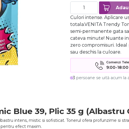
Culori intense. Aplicare u
totala.VENITA Trendy To
semi-permanente gata sa-
cateva minute! Nuante int
zero compromisuri. Ideal
sau deschis la culoare.
Comenzi Telefo
9:00-18:00
3
persoane se uită acum la 
ic Blue 39, Plic 35 g (Albastru
bastru intens, mistic si sofisticat. Tonerul ofera profunzime si stra
, pentru efect maxim.