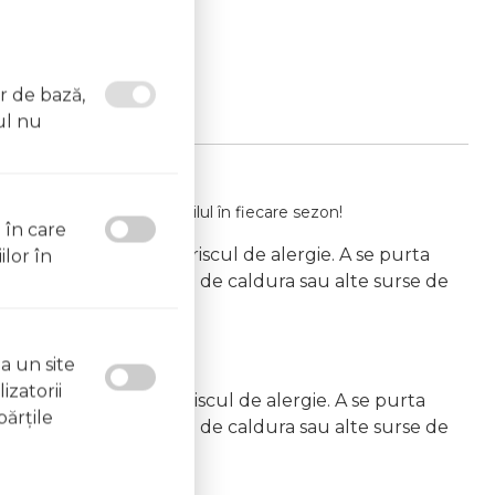
or de bază,
ul nu
te și reinventează-ți stilul în fiecare sezon!
l în care
agra” va pot creste riscul de alergie. A se purta
ilor în
 pastra departe de surse de caldura sau alte surse de
a un site
izatorii
agra” va pot creste riscul de alergie. A se purta
părţile
 pastra departe de surse de caldura sau alte surse de