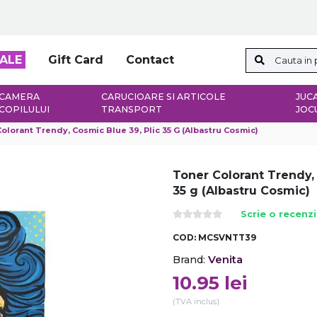
ALE
Gift Card
Contact
CAMERA
CARUCIOARE SI ARTICOLE
JUCA
COPILULUI
TRANSPORT
JOC
olorant Trendy, Cosmic Blue 39, Plic 35 G (Albastru Cosmic)
Toner Colorant Trendy, 
35 g (Albastru Cosmic)
Scrie o recenz
COD:
MCSVNTT39
Venita
Brand:
10.95
lei
(TVA inclus)