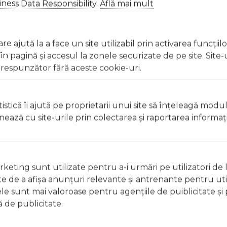
ness Data Responsibility
.
Află mai mult
e ajută la a face un site utilizabil prin activarea funcţiil
.
 pagină şi accesul la zonele securizate de pe site. Site-
respunzător fără aceste cookie-uri.
l pe păr deschis sau decolorat. Experimentează cu nuanțele prefera
istică îi ajută pe proprietarii unui site să înţeleagă modu
r cu vârsta sub 16 ani. Tatuajele temporare cu „henna ne
ionează cu site-urile prin colectarea şi raportarea informaţi
lati ochii imediat daca intra în contact cu produsul. A se
e lasa la îndemâna copiilor.
keting sunt utilizate pentru a-i urmări pe utilizatori de l
ste de a afişa anunţuri relevante şi antrenante pentru util
r cu vârsta sub 16 ani. Tatuajele temporare cu „henna ne
ele sunt mai valoroase pentru agenţiile de puiblicitate şi 
lati ochii imediat daca intra în contact cu produsul. A se
 de publicitate.
e lasa la îndemâna copiilor.