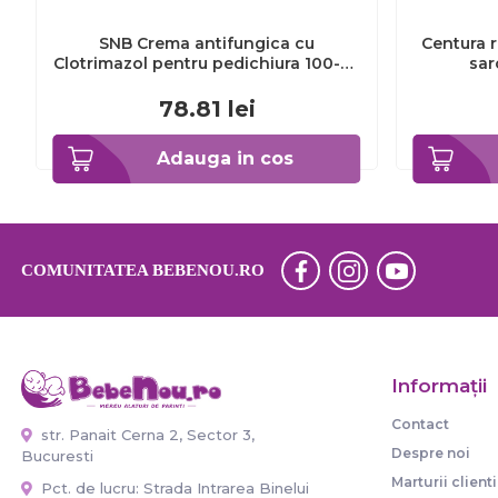
SNB Crema antifungica cu
Centura r
Clotrimazol pentru pedichiura 100-ml
sar
EXL359_918
78.81
lei
Adauga in cos
COMUNITATEA BEBENOU.RO
Informaţii
Contact
str. Panait Cerna 2, Sector 3,
Despre noi
Bucuresti
Marturii clienti
Pct. de lucru: Strada Intrarea Binelui