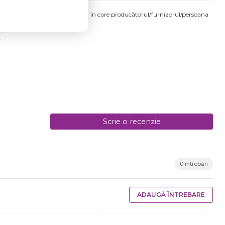
produsului comandat pot fi acelea în care producătorul/furnizorul/persoana
 etichetele produsului fizic.
6
Scrie o recenzie
0 întrebări
ADAUGĂ ÎNTREBARE