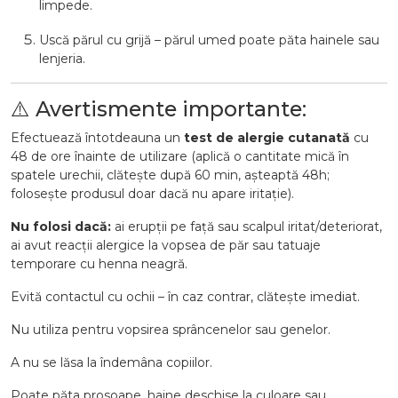
limpede.
Uscă părul cu grijă – părul umed poate păta hainele sau
lenjeria.
⚠️ Avertismente importante:
Efectuează întotdeauna un
test de alergie cutanată
cu
48 de ore înainte de utilizare (aplică o cantitate mică în
spatele urechii, clătește după 60 min, așteaptă 48h;
folosește produsul doar dacă nu apare iritație).
Nu folosi dacă:
ai erupții pe față sau scalpul iritat/deteriorat,
ai avut reacții alergice la vopsea de păr sau tatuaje
temporare cu henna neagră.
Evită contactul cu ochii – în caz contrar, clătește imediat.
Nu utiliza pentru vopsirea sprâncenelor sau genelor.
A nu se lăsa la îndemâna copiilor.
Poate păta prosoape, haine deschise la culoare sau