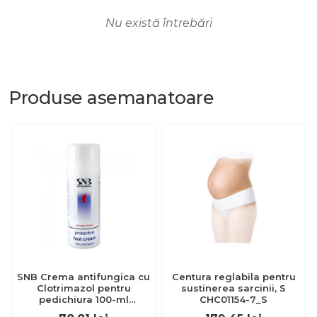
Nu există întrebări
Produse
asemanatoare
SNB Crema antifungica cu
Centura reglabila pentru
Clotrimazol pentru
sustinerea sarcinii, S
pedichiura 100-ml
CHC01154-7_S
EXL359_918