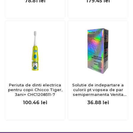
78.81
lei
179.45
lei
Periuta de dinti electrica
Solutie de indepartare a
pentru copii Chicco Tiger,
culorii pt vopsea de par
3ani+ CHC1208511-7
semipermanenta Venita
Hair Color Remover, 115ml
100.46
lei
36.88
lei
15 ml