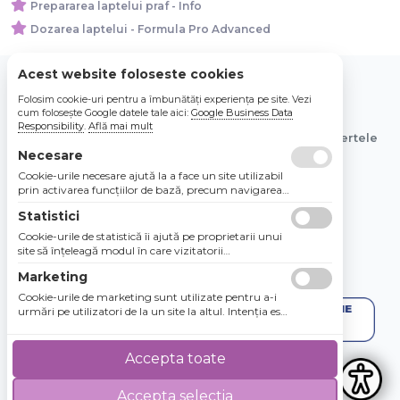
Prepararea laptelui praf - Info
Dozarea laptelui - Formula Pro Advanced
Acest website foloseste cookies
Folosim cookie-uri pentru a îmbunătăți experiența pe site. Vezi
© 2026 Bebe Nou Online Store SRL
cum folosește Google datele tale aici:
Google Business Data
Responsibility
.
Află mai mult
Toate preturile sunt exprimate in lei si includ tva. Ofertele
sunt valabile in limita stocului disponibil.
Necesare
Cookie-urile necesare ajută la a face un site utilizabil
prin activarea funcţiilor de bază, precum navigarea
în pagină şi accesul la zonele securizate de pe site.
Statistici
Site-ul nu poate funcţiona corespunzător fără aceste
cookie-uri.
Cookie-urile de statistică îi ajută pe proprietarii unui
site să înţeleagă modul în care vizitatorii
interacţionează cu site-urile prin colectarea şi
Marketing
raportarea informaţiilor în mod anonim.
Cookie-urile de marketing sunt utilizate pentru a-i
urmări pe utilizatori de la un site la altul. Intenţia este
de a afişa anunţuri relevante şi antrenante pentru
utilizatorii individuali, aşadar ele sunt mai valoroase
pentru agenţiile de puiblicitate şi părţile terţe care se
Accepta toate
ocupă de publicitate.
Accepta selectia