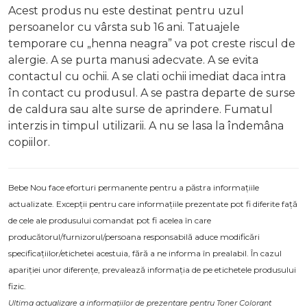
Acest produs nu este destinat pentru uzul
persoanelor cu vârsta sub 16 ani. Tatuajele
temporare cu „henna neagra” va pot creste riscul de
alergie. A se purta manusi adecvate. A se evita
contactul cu ochii. A se clati ochii imediat daca intra
în contact cu produsul. A se pastra departe de surse
de caldura sau alte surse de aprindere. Fumatul
interzis in timpul utilizarii. A nu se lasa la îndemâna
copiilor.
Bebe Nou face eforturi permanente pentru a păstra informațiile
actualizate. Excepții pentru care informațiile prezentate pot fi diferite față
de cele ale produsului comandat pot fi acelea în care
producătorul/furnizorul/persoana responsabilă aduce modificări
specificațiilor/etichetei acestuia, fără a ne informa în prealabil. În cazul
apariției unor diferențe, prevalează informația de pe etichetele produsului
fizic.
Ultima actualizare a informațiilor de prezentare pentru Toner Colorant