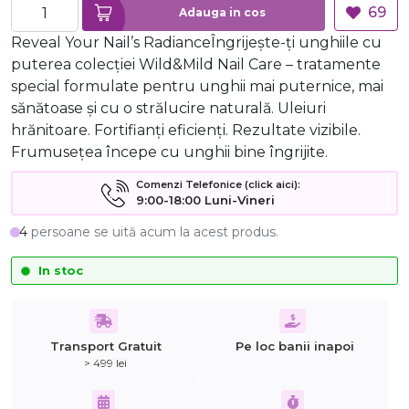
69
Adauga in cos
Reveal Your Nail’s RadianceÎngrijește-ți unghiile cu
puterea colecției Wild&Mild Nail Care – tratamente
special formulate pentru unghii mai puternice, mai
sănătoase și cu o strălucire naturală. Uleiuri
hrănitoare. Fortifianți eficienți. Rezultate vizibile.
Frumusețea începe cu unghii bine îngrijite.
Comenzi Telefonice (click aici):
9:00-18:00 Luni-Vineri
4
persoane se uită acum la acest produs.
In stoc
Transport Gratuit
Pe loc banii inapoi
> 499 lei