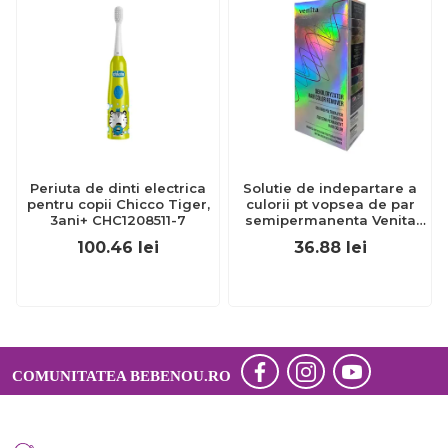
Periuta de dinti electrica
Solutie de indepartare a
pentru copii Chicco Tiger,
culorii pt vopsea de par
3ani+ CHC1208511-7
semipermanenta Venita
Hair Color Remover, 115ml
100.46
lei
36.88
lei
15 ml
COMUNITATEA BEBENOU.RO