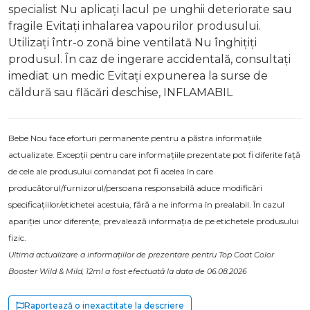
specialist Nu aplicați lacul pe unghii deteriorate sau
fragile Evitați inhalarea vapourilor produsului.
Utilizați într-o zonă bine ventilată Nu înghițiți
produsul. În caz de ingerare accidentală, consultați
imediat un medic Evitați expunerea la surse de
căldură sau flăcări deschise, INFLAMABIL
Bebe Nou face eforturi permanente pentru a păstra informațiile
actualizate. Excepții pentru care informațiile prezentate pot fi diferite față
de cele ale produsului comandat pot fi acelea în care
producătorul/furnizorul/persoana responsabilă aduce modificări
specificațiilor/etichetei acestuia, fără a ne informa în prealabil. În cazul
apariției unor diferențe, prevalează informația de pe etichetele produsului
fizic.
Ultima actualizare a informațiilor de prezentare pentru Top Coat Color
Booster Wild & Mild, 12ml a fost efectuată la data de 06.08.2026
Raportează o inexactitate la descriere