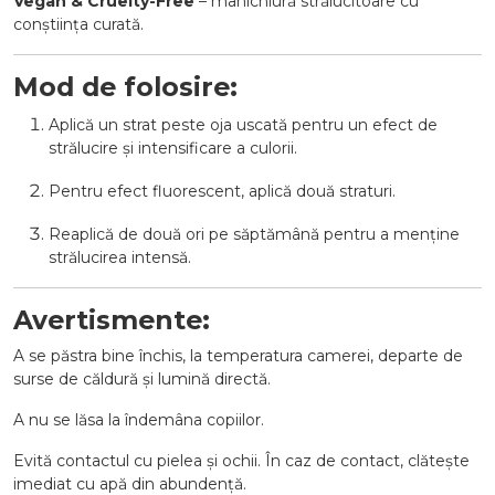
Vegan & Cruelty-Free
– manichiură strălucitoare cu
conștiința curată.
Mod de folosire:
Aplică un strat peste oja uscată pentru un efect de
strălucire și intensificare a culorii.
Pentru efect fluorescent, aplică două straturi.
Reaplică de două ori pe săptămână pentru a menține
strălucirea intensă.
Avertismente:
A se păstra bine închis, la temperatura camerei, departe de
surse de căldură și lumină directă.
A nu se lăsa la îndemâna copiilor.
Evită contactul cu pielea și ochii. În caz de contact, clătește
imediat cu apă din abundență.