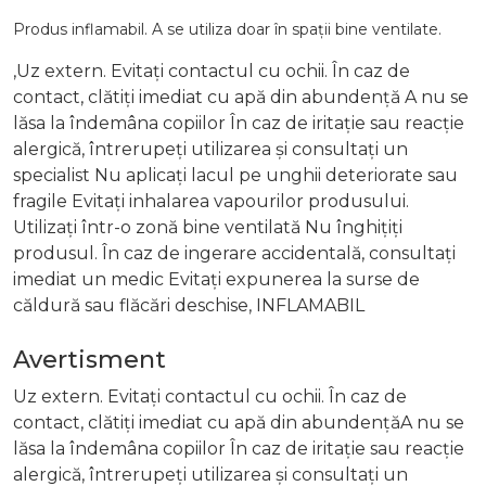
Produs inflamabil. A se utiliza doar în spații bine ventilate.
,Uz extern. Evitați contactul cu ochii. În caz de
contact, clătiți imediat cu apă din abundență A nu se
lăsa la îndemâna copiilor În caz de iritație sau reacție
alergică, întrerupeți utilizarea și consultați un
specialist Nu aplicați lacul pe unghii deteriorate sau
fragile Evitați inhalarea vapourilor produsului.
Utilizați într-o zonă bine ventilată Nu înghițiți
produsul. În caz de ingerare accidentală, consultați
imediat un medic Evitați expunerea la surse de
căldură sau flăcări deschise, INFLAMABIL
Avertisment
Uz extern. Evitați contactul cu ochii. În caz de
contact, clătiți imediat cu apă din abundențăA nu se
lăsa la îndemâna copiilor În caz de iritație sau reacție
alergică, întrerupeți utilizarea și consultați un