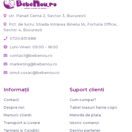
str. Panait Cerna 2, Sector 3, Bucuresti
Pct. de lucru: Strada Intrarea Binelui 1A, Fortuna Office,
Sector 4, București
0720.831.688
Luni-Vineri: 09:00 - 18:00
contact@bebenou.ro
marketing@bebenou.ro
ionut.cosac@bebenou.ro
Informaţii
Suport clienti
Contact
Cum cumpar?
Despre noi
Tabel masuri haine copii
Marturii clienti
Metode de plata
Transport si Livrare
Istoric comenzi
Termeni si Conditii
Devino partener