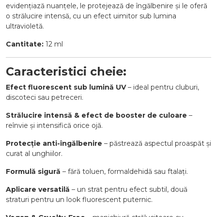
evidențiază nuanțele, le protejează de îngălbenire și le oferă
o strălucire intensă, cu un efect uimitor sub lumina
ultravioletă.
Cantitate:
12 ml
Caracteristici cheie:
Efect fluorescent sub lumină UV
– ideal pentru cluburi,
discoteci sau petreceri.
Strălucire intensă & efect de booster de culoare
–
reînvie și intensifică orice ojă.
Protecție anti-îngălbenire
– păstrează aspectul proaspăt și
curat al unghiilor.
Formulă sigură
– fără toluen, formaldehidă sau ftalați.
Aplicare versatilă
– un strat pentru efect subtil, două
straturi pentru un look fluorescent puternic.