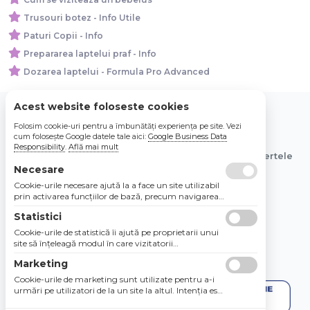
Trusouri botez - Info Utile
Paturi Copii - Info
Prepararea laptelui praf - Info
Dozarea laptelui - Formula Pro Advanced
Acest website foloseste cookies
Folosim cookie-uri pentru a îmbunătăți experiența pe site. Vezi
© 2026 Bebe Nou Online Store SRL
cum folosește Google datele tale aici:
Google Business Data
Responsibility
.
Află mai mult
Toate preturile sunt exprimate in lei si includ tva. Ofertele
Necesare
sunt valabile in limita stocului disponibil.
Cookie-urile necesare ajută la a face un site utilizabil
prin activarea funcţiilor de bază, precum navigarea
în pagină şi accesul la zonele securizate de pe site.
Statistici
Site-ul nu poate funcţiona corespunzător fără aceste
cookie-uri.
Cookie-urile de statistică îi ajută pe proprietarii unui
site să înţeleagă modul în care vizitatorii
interacţionează cu site-urile prin colectarea şi
Marketing
raportarea informaţiilor în mod anonim.
Cookie-urile de marketing sunt utilizate pentru a-i
urmări pe utilizatori de la un site la altul. Intenţia este
de a afişa anunţuri relevante şi antrenante pentru