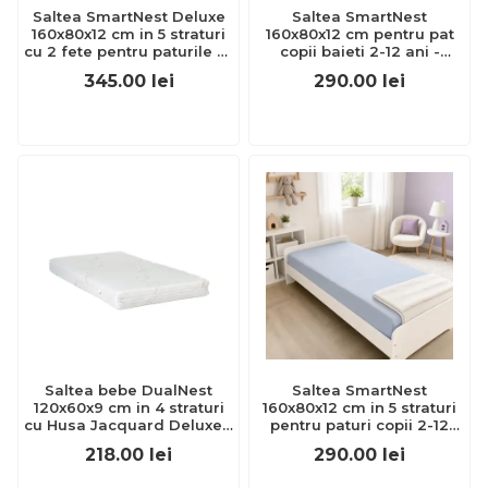
Saltea SmartNest Deluxe
Saltea SmartNest
160x80x12 cm in 5 straturi
160x80x12 cm pentru pat
cu 2 fete pentru paturile 2-
copii baieti 2-12 ani -
12 ani - ASC6427968001971
ASC6427968001841
345.00
lei
290.00
lei
Saltea bebe DualNest
Saltea SmartNest
120x60x9 cm in 4 straturi
160x80x12 cm in 5 straturi
cu Husa Jacquard Deluxe -
pentru paturi copii 2-12
ASC6420504083974
ani, husa bumbac ranforce
218.00
lei
290.00
lei
bleu uni -
ASC6427968020606