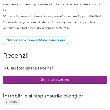
apariției unor diferențe, prevalează informația de pe etichetele produsului
fizic.
Ultima actualizare a informațiilor de prezentare pentru Topper 160x80x10cm
Spuma Memory cu particule Arctic Gel si Jacquard pt pat copii 2-12 ani -
ASC3001910 a fost efectuată la data de 14.07.2026
Raportează o inexactitate la descriere
Recenzii
Nu au fost găsite recenzii
Scrie o recenzie
Întrebările și răspunsurile clienților
0 întrebări