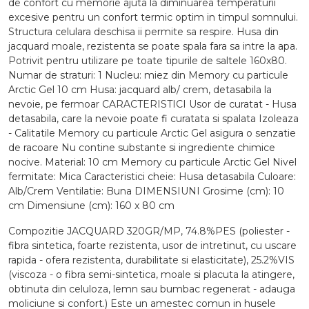
de confort cu memorie ajuta la diminuarea temperaturii
excesive pentru un confort termic optim in timpul somnului.
Structura celulara deschisa ii permite sa respire. Husa din
jacquard moale, rezistenta se poate spala fara sa intre la apa.
Potrivit pentru utilizare pe toate tipurile de saltele 160x80.
Numar de straturi: 1 Nucleu: miez din Memory cu particule
Arctic Gel 10 cm Husa: jacquard alb/ crem, detasabila la
nevoie, pe fermoar CARACTERISTICI Usor de curatat - Husa
detasabila, care la nevoie poate fi curatata si spalata Izoleaza
- Calitatile Memory cu particule Arctic Gel asigura o senzatie
de racoare Nu contine substante si ingrediente chimice
nocive. Material: 10 cm Memory cu particule Arctic Gel Nivel
fermitate: Mica Caracteristici cheie: Husa detasabila Culoare:
Alb/Crem Ventilatie: Buna DIMENSIUNI Grosime (cm): 10
cm Dimensiune (cm): 160 x 80 cm
Compozitie JACQUARD 320GR/MP, 74.8%PES (poliester -
fibra sintetica, foarte rezistenta, usor de intretinut, cu uscare
rapida - ofera rezistenta, durabilitate si elasticitate), 25.2%VIS
(viscoza - o fibra semi-sintetica, moale si placuta la atingere,
obtinuta din celuloza, lemn sau bumbac regenerat - adauga
moliciune si confort.) Este un amestec comun in husele