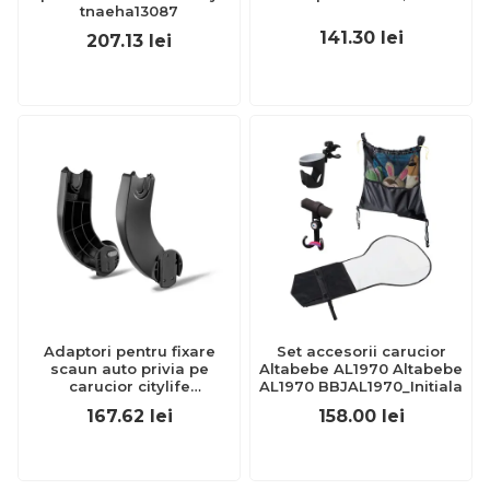
tnaeha13087
141.30
lei
207.13
lei
Adaptori pentru fixare
Set accesorii carucior
scaun auto privia pe
Altabebe AL1970 Altabebe
carucior citylife
AL1970 BBJAL1970_Initiala
tna5654.010
167.62
lei
158.00
lei