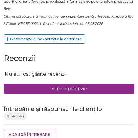
apariției unor diferențe, prevalează informația de pe etichetele produsului
fizic.
Ultima actualizare a informațiilor de prezentare pentru Treapta Filliboard 180
° Fillikid KRSBD002U a fost efectuată la data de 06.08.2026
Raportează o inexactitate la descriere
Recenzii
Nu au fost găsite recenzii
Scrie o recenzie
Întrebările și răspunsurile clienților
0 întrebări
ADAUGĂ ÎNTREBARE