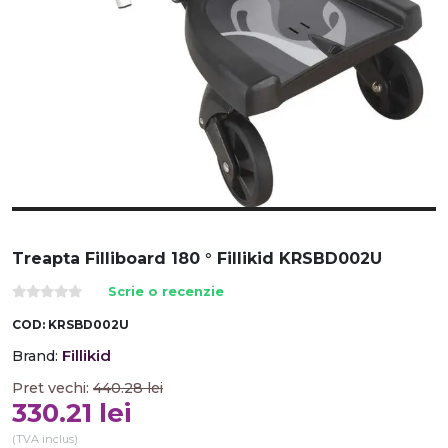
Treapta Filliboard 180 ° Fillikid KRSBD002U
Scrie o recenzie
COD:
KRSBD002U
Fillikid
Brand:
Pret vechi:
440.28
lei
330.21
lei
(TVA inclus)