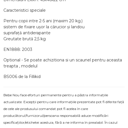
Caracteristici speciale
Pentru copii intre 2-5 ani (maxim 20 kg.)
sistem de fixare uşor la cărucior şi landou
suprafaţă antiderapante
Greutate brută 2,5 kg
EN1888: 2003
Optional - Se poate achizitiona si un scaunel pentru aceasta
treapta , modelul
BS006 de la Fillikid
Bebe Nou face eforturi permanente pentru a păstra informațiile
actualizate. Excepții pentru care informațiile prezentate pot fi diferite față
de cele ale produsului comandat pot fi acelea în care
producătorul/furnizorul/persoana responsabilă aduce modificări
specificațiilor/etichetei acestuia, fără a ne informa în prealabil. În cazul