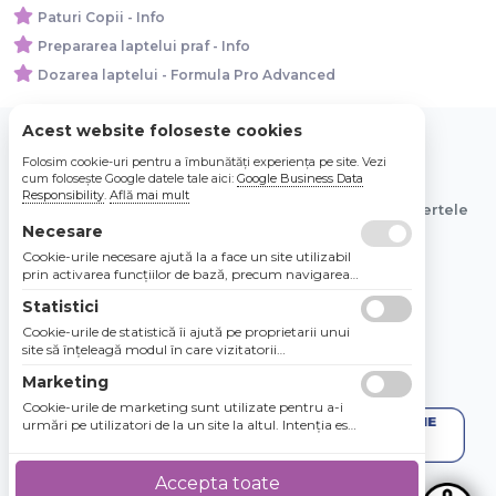
Paturi Copii - Info
Prepararea laptelui praf - Info
Dozarea laptelui - Formula Pro Advanced
Acest website foloseste cookies
Folosim cookie-uri pentru a îmbunătăți experiența pe site. Vezi
© 2026 Bebe Nou Online Store SRL
cum folosește Google datele tale aici:
Google Business Data
Responsibility
.
Află mai mult
Toate preturile sunt exprimate in lei si includ tva. Ofertele
sunt valabile in limita stocului disponibil.
Necesare
Cookie-urile necesare ajută la a face un site utilizabil
prin activarea funcţiilor de bază, precum navigarea
în pagină şi accesul la zonele securizate de pe site.
Statistici
Site-ul nu poate funcţiona corespunzător fără aceste
cookie-uri.
Cookie-urile de statistică îi ajută pe proprietarii unui
site să înţeleagă modul în care vizitatorii
interacţionează cu site-urile prin colectarea şi
Marketing
raportarea informaţiilor în mod anonim.
Cookie-urile de marketing sunt utilizate pentru a-i
urmări pe utilizatori de la un site la altul. Intenţia este
de a afişa anunţuri relevante şi antrenante pentru
utilizatorii individuali, aşadar ele sunt mai valoroase
pentru agenţiile de puiblicitate şi părţile terţe care se
Accepta toate
ocupă de publicitate.