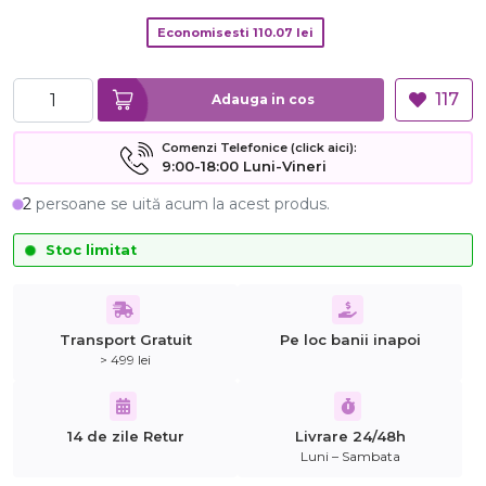
Economisesti
110.07
lei
117
Adauga in cos
Comenzi Telefonice (click aici):
9:00-18:00 Luni-Vineri
2
persoane se uită acum la acest produs.
Stoc limitat
Transport Gratuit
Pe loc banii inapoi
> 499 lei
14 de zile Retur
Livrare 24/48h
Luni – Sambata