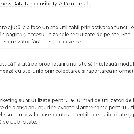
ness Data Responsibility
.
Află mai mult
 Excepții pentru care informațiile prezentate pot fi diferite față de cele ale 
forma în prealabil. În cazul apariției unor diferențe, prevalează informația de pe
ea pentru baietei - dungi bleu trc5 a fost efectuată la data de 11.02.2026
e ajută la a face un site utilizabil prin activarea funcţiil
 pagină şi accesul la zonele securizate de pe site. Site-
respunzător fără aceste cookie-uri.
istică îi ajută pe proprietarii unui site să înţeleagă modu
ionează cu site-urile prin colectarea şi raportarea informaţi
keting sunt utilizate pentru a-i urmări pe utilizatori de l
ste de a afişa anunţuri relevante şi antrenante pentru util
ele sunt mai valoroase pentru agenţiile de puiblicitate şi 
 de publicitate.