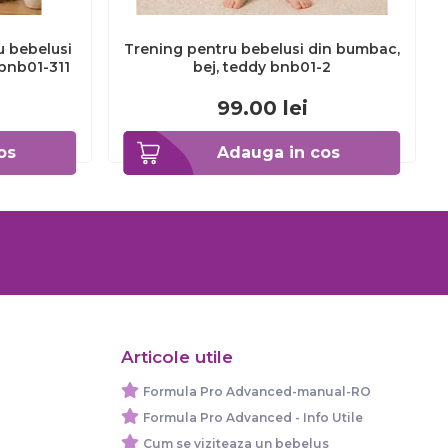
u bebelusi
Trening pentru bebelusi din bumbac,
bnb01-311
bej, teddy bnb01-2
99.00
lei
os
Adauga in cos
Articole utile
Formula Pro Advanced-manual-RO
Formula Pro Advanced - Info Utile
Cum se viziteaza un bebelus