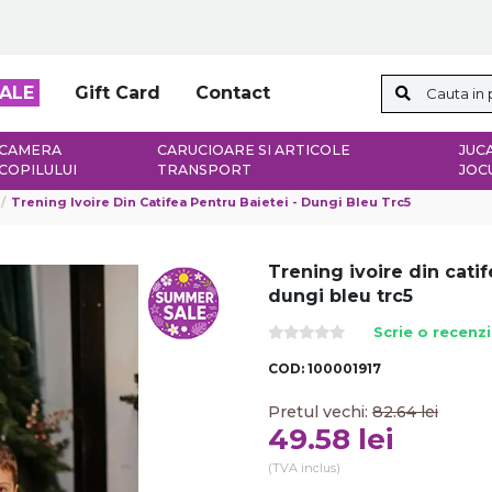
ALE
Gift Card
Contact
CAMERA
CARUCIOARE SI ARTICOLE
JUCA
COPILULUI
TRANSPORT
JOC
Trening Ivoire Din Catifea Pentru Baietei - Dungi Bleu Trc5
Trening ivoire din catif
dungi bleu trc5
Scrie o recenz
COD:
100001917
Pretul vechi:
82.64
lei
49.58
lei
(TVA inclus)