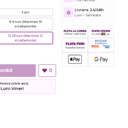
Livrare 24/48h
3 ani
Luni – Sambata
6-9 luni (Marimea 19
incaltaminte)
12-18 luni (Marimea 21
incaltaminte)
onibil
0
nice (click aici):
 Luni-Vineri