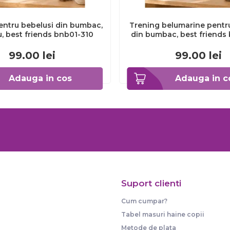
entru bebelusi din bumbac,
Trening belumarine pentr
u, best friends bnb01-310
din bumbac, best friends 
99.00
lei
99.00
lei
Adauga in cos
Adauga in c
Suport clienti
Cum cumpar?
Tabel masuri haine copii
Metode de plata