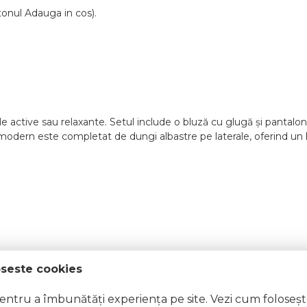
tonul Adauga in cos).
 active sau relaxante. Setul include o bluză cu glugă și pantaloni 
 modern este completat de dungi albastre pe laterale, oferind un loo
oseste cookies
pentru a îmbunătăți experiența pe site. Vezi cum foloseș