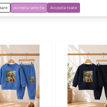
Nu există întrebări
sare
Accepta selectia
Accepta toate