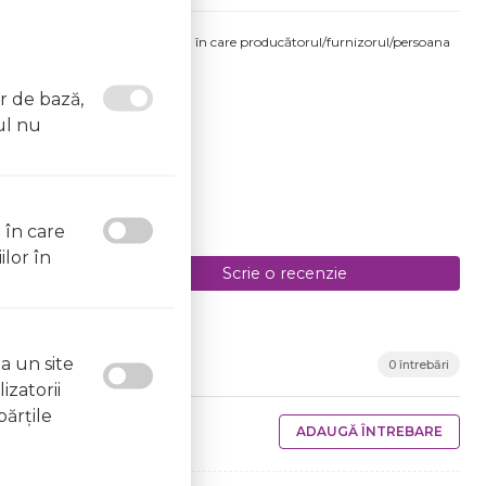
produsului comandat pot fi acelea în care producătorul/furnizorul/persoana
 etichetele produsului fizic.
or de bază,
ul nu
l în care
ilor în
Scrie o recenzie
a un site
0 întrebări
izatorii
părţile
ADAUGĂ ÎNTREBARE