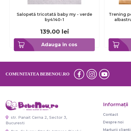
Salopetă tricotată baby my - verde
Trening p
by4140-1
albastr
139.00
lei
Adauga in cos
COMUNITATEA BEBENOU.RO
Informaţii
Contact
str. Panait Cerna 2, Sector 3,
Despre noi
Bucuresti
Marturii clienti