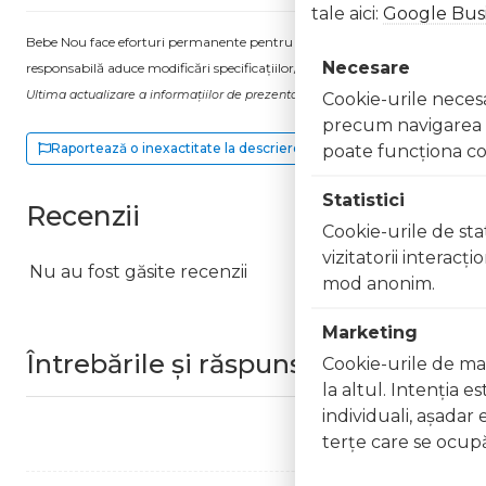
tale aici:
Google Busi
Bebe Nou face eforturi permanente pentru a păstra informațiile actualizate.
Necesare
responsabilă aduce modificări specificațiilor/etichetei acestuia, fără a ne in
Ultima actualizare a informațiilor de prezentare pentru Trening ivoire din catif
Cookie-urile necesar
precum navigarea în
Raportează o inexactitate la descriere
poate funcţiona co
Statistici
Recenzii
Cookie-urile de stat
vizitatorii interacţ
Nu au fost găsite recenzii
mod anonim.
Marketing
Întrebările și răspunsurile clienților
Cookie-urile de mar
la altul. Intenţia e
individuali, aşadar 
terţe care se ocupă