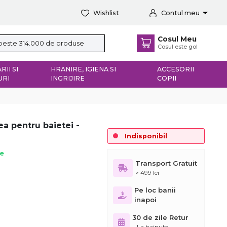
Wishlist
Contul meu
Cosul Meu
Cosul este gol
RII SI
HRANIRE, IGIENA SI
ACCESORII
URI
INGRIJIRE
COPII
ea pentru baietei -
Indisponibil
ie
Transport Gratuit
> 499 lei
Pe loc banii
inapoi
30 de zile Retur
– La hainute