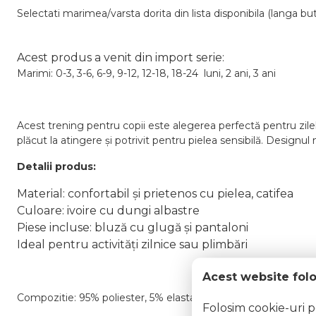
Selectati marimea/varsta dorita din lista disponibila (langa bu
Acest produs a venit din import serie:
Marimi: 0-3, 3-6, 6-9, 9-12, 12-18, 18-24 luni, 2 ani, 3 ani
Acest trening pentru copii este alegerea perfectă pentru zilele
plăcut la atingere și potrivit pentru pielea sensibilă. Designul
Detalii produs:
Material: confortabil și prietenos cu pielea, catifea
Culoare: ivoire cu dungi albastre
Piese incluse: bluză cu glugă și pantaloni
Ideal pentru activități zilnice sau plimbări
Acest website fol
Compozitie:
95% poliester, 5% elastan.
Folosim cookie-uri 